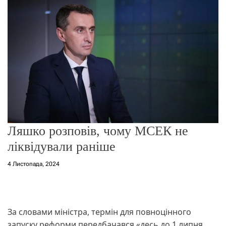
о
р
е
ж
и
м
у
Ляшко розповів, чому МСЕК не
ліквідували раніше
4 Листопада, 2024
За словами міністра, термін для повноцінного
запуску реформи передбачався «десь до 1 липня