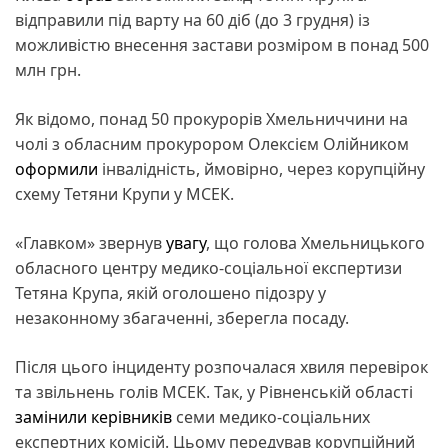
відправили під варту на 60 діб (до 3 грудня) із
можливістю внесення застави розміром в понад 500
млн грн.
Як відомо, понад 50 прокурорів Хмельниччини на
чолі з обласним прокурором Олексієм Олійником
оформили
інвалідність, ймовірно, через корупційну
схему Тетяни Крупи у МСЕК.
«Главком» звернув
увагу
, що голова Хмельницького
обласного центру медико-соціальної експертизи
Тетяна Крупа, якій оголошено підозру у
незаконному збагаченні, зберегла посаду.
Після цього інциденту розпочалася хвиля перевірок
та звільнень голів МСЕК. Так, у Рівненській області
замінили керівників
семи медико-соціальних
експертних комісій. Цьому передував корупційний