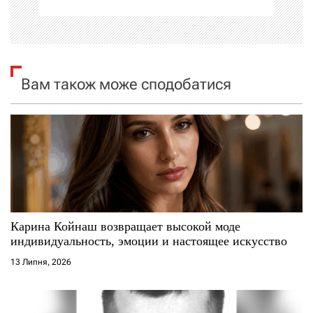
і
я
Вам також може сподобатися
з
а
п
и
с
Карина Койнаш возвращает высокой моде
і
индивидуальность, эмоции и настоящее искусство
13 Липня, 2026
в