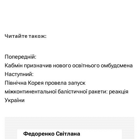
Читайте також:
Попередній:
Н
Кабмін призначив нового освітнього омбудсмена
а
Наступний:
Північна Корея провела запуск
в
міжконтинентальної балістичної ракети: реакція
і
України
г
а
Федоренко Світлана
ц