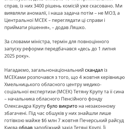
справ, із них 3400 рішень комісій уже скасовано. Ми
виявляли аномалії, і наша задача потім – не МОЗ, а
Центральної МСЕК – переглядати ці справи і
приймати рішення», – додав Ляшко.
За словами міністра, термін для повноцінного
запуску реформи передбачався «десь до 1 липня
2025 року».
Нагадаємо, загальнонаціональний
скандал
із
МСЕКами розпочався з того, що 4 жовтня керівницю
Хмельницького обласного центру медико-
соціальної експертизи (МСЕК) Тетяну Крупу та її сина
– начальника обласного Пенсійного фонду
Олександра Крупу
було викрито
на незаконному
збагачені. Під час обшуків у них знайшли лише
готівкою майже $6 млн 7 жовтня Печерський райсуд
Києва
обрав
запобіжний захід Тетяні Крупі. Її