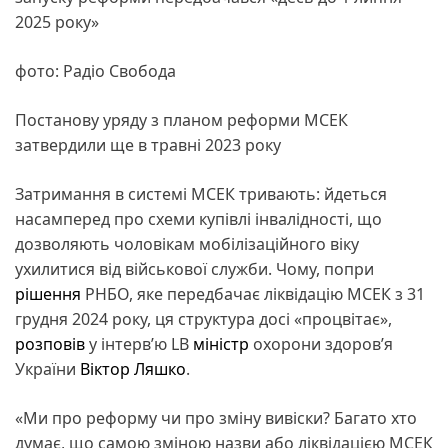
2025 року»
фото: Радіо Свобода
Постанову уряду з планом реформи МСЕК
затвердили ще в травні 2023 року
Затримання в системі МСЕК тривають: йдеться
насамперед про схеми купівлі інвалідності, що
дозволяють чоловікам мобілізаційного віку
ухилитися від військової служби. Чому, попри
рішення
РНБО, яке передбачає ліквідацію МСЕК з 31
грудня 2024 року, ця структура досі «процвітає»,
розповів
у інтерв’ю LB
міністр
охорони здоров’я
України
Віктор Ляшко
.
«Ми про реформу чи про зміну вивіски? Багато хто
думає, що самою зміною назви або ліквідацією МСЕК