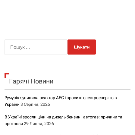
П
о
ш
у
к
Гарячі Новини
:
Румунія зупинила реактор АЕС і просить електроенергію в
України
3 Серпня, 2026
В Україні зросли ціни на дизель бензин і автогаз: причини та
прогнози
29 Липня, 2026