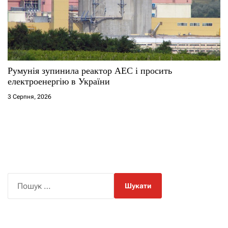
Румунія зупинила реактор АЕС і просить
електроенергію в України
3 Серпня, 2026
П
о
ш
у