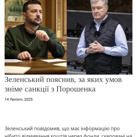
о
р
е
ж
и
м
у
Зеленський пояснив, за яких умов
зніме санкції з Порошенка
14 Лютого, 2025
Зеленський повідомив, що має інформацію про
нібито відмивання коштів через фонди, скеровані на