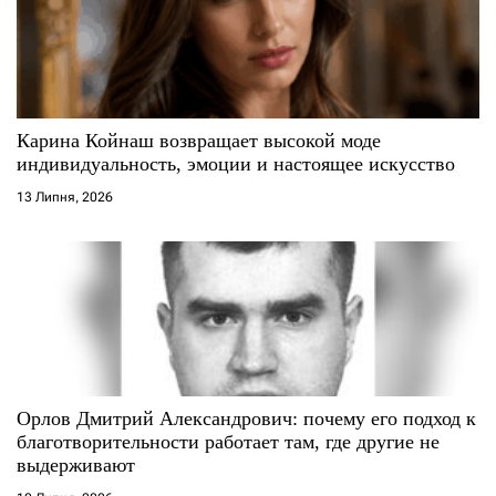
п
и
с
Карина Койнаш возвращает высокой моде
і
индивидуальность, эмоции и настоящее искусство
13 Липня, 2026
в
Орлов Дмитрий Александрович: почему его подход к
благотворительности работает там, где другие не
выдерживают