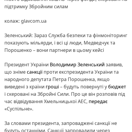
підтримку Збройним силам
колаж: glavcom.ua
Зеленський: Зараз Служба безпеки та фінмоніторинг
показують мільярди, і всі ці люди, Медведчук та
Порошенко – вони партнери в цьому кейсі
Президент України
Володимир Зеленський
заявив,
що зніме
санкції
проти експрезидента України та
народного депутата Петра Порошенка, якщо
виведені з країни
гроші
– будуть повернуті у
бюджет
і скеровані на Збройні Сили. Про це він розповів під
час відвідування Хмельницької АЕС,
передає
«Суспільне».
За словами президента, запроваджені санкції не
будуть останніми. Санкції запровадили через