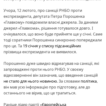
Учора, 12 лютого, про санкції РНБО проти
експрезидента, депутата Петра Порошенка
«Главкому» повідомили власні джерела. За даними
джерел «Главкома», рішення готувалося довго. І
очікувалося, що воно буде прийняте ще у січні. Саме
тоді соратники Порошенка синхронно попереджали
про це. Та
19 січня у списку підсанкційних
прізвища експрезидента не виявилося.
Порошенко дуже швидко відреагував на санкції, які
запроваджені проти нього РНБО. У своєму
відеозверненні він зазначив, що введення санкцій
не стало для нього новиною.
За словами
політика
,
він мав усю інформацію про підготовку, але до
останнього не вірив, що це трапиться.
Раніше лідер партії «
Європейська