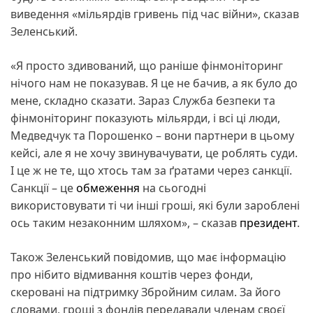
виведення «мільярдів гривень під час війни», сказав
Зеленський.
«Я просто здивований, що раніше фінмоніторинг
нічого нам не показував. Я це не бачив, а як було до
мене, складно сказати. Зараз Служба безпеки та
фінмоніторинг показують мільярди, і всі ці люди,
Медведчук та Порошенко – вони партнери в цьому
кейсі, але я не хочу звинувачувати, це роблять суди.
І це ж не те, що хтось там за ґратами через санкції.
Санкції – це
обмеження
на сьогодні
використовувати ті чи інші гроші, які були зароблені
ось таким незаконним шляхом», – сказав
президент
.
Також Зеленський повідомив, що має інформацію
про нібито відмивання коштів через фонди,
скеровані на підтримку Збройним силам. За його
словами, гроші з фондів передавали членам своєї