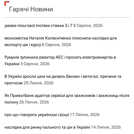
к
Гарячі Новини
:
умови пільгової іпотеки ставки 3 і 7
8 Серпня, 2026
економістка Наталія Колесніченко пояснила наслідки для
експорту цін і курсу
6 Серпня, 2026
Румунія зупинила реактор АЕС і просить електроенергію в
України
3 Серпня, 2026
В Україні зросли ціни на дизель бензин і автогаз: причини та
прогнози
29 Липня, 2026
Як ПриватБанк адаптує сервіси для захисників і захисниць після
полону
26 Липня, 2026
про що говорять українські гроші
17 Липня, 2026
наслідки для ринку пального та цін в Україні
14 Липня, 2026