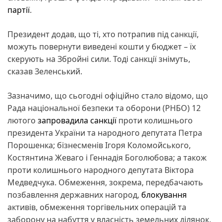
партії
.
Президент додав, що ті, хто потрапив під санкції,
можуть повернути виведені кошти у бюджет – їх
скерують на Збройні сили. Тоді санкції знімуть,
сказав Зеленський.
Зазначимо, що сьогодні офіційно стало відомо, що
Рада національної безпеки та оборони (РНБО) 12
лютого
запровадила санкції
проти колишнього
президента України та народного депутата Петра
Порошенка; бізнесменів Ігоря Коломойського,
Костянтина Жеваго і Геннадія Боголюбова; а також
проти колишнього народного депутата Віктора
Медведчука. Обмеження, зокрема, передбачають
позбавлення державних нагород,
блокування
активів, обмеження торгівельних операцій та
заборону на набуття у власність земельних ділянок.