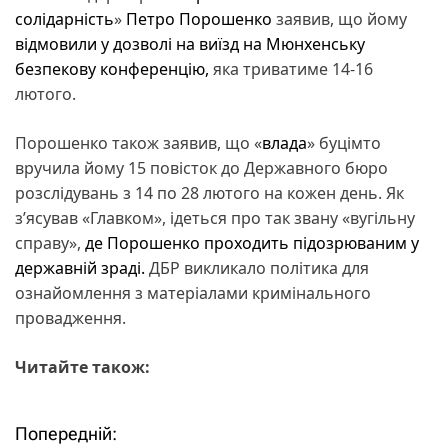
солідарність
»
Петро Порошенко
заявив, що йому
відмовили у дозволі на виїзд на Мюнхенську
безпекову конференцію,
яка триватиме 14-16
лютого.
Порошенко також заявив, що «
влада
» буцімто
вручила йому 15 повісток до Державного бюро
розслідувань з 14 по 28 лютого на кожен день. Як
з’ясував «Главком», ідеться про так звану «вугільну
справу»,
де Порошенко проходить підозрюваним у
державній зраді.
ДБР викликало політика для
ознайомлення з матеріалами кримінального
провадження.
Читайте також:
Попередній:
Н