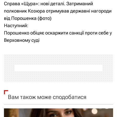
Справа «Щура»: нові деталі. Затриманий
а
полковник Козюра отримував державні нагороди
від Порошенка (фото)
в
Наступний:
і
Порошенко обіцяє оскаржити санкції проти себе у
Верховному суді
г
а
ц
і
я
Вам також може сподобатися
з
а