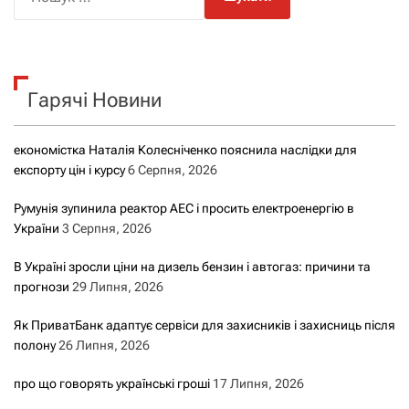
о
ш
у
к
Гарячі Новини
:
економістка Наталія Колесніченко пояснила наслідки для
експорту цін і курсу
6 Серпня, 2026
Румунія зупинила реактор АЕС і просить електроенергію в
України
3 Серпня, 2026
В Україні зросли ціни на дизель бензин і автогаз: причини та
прогнози
29 Липня, 2026
Як ПриватБанк адаптує сервіси для захисників і захисниць після
полону
26 Липня, 2026
про що говорять українські гроші
17 Липня, 2026