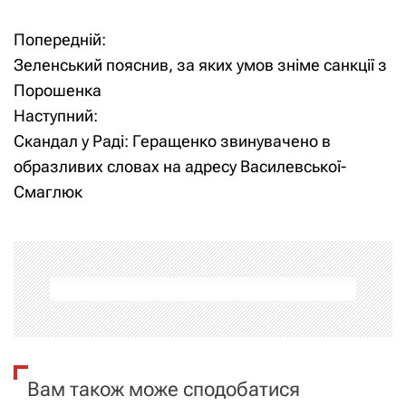
Попередній:
Н
Зеленський пояснив, за яких умов зніме санкції з
а
Порошенка
Наступний:
в
Скандал у Раді: Геращенко звинувачено в
і
образливих словах на адресу Василевської-
Смаглюк
г
а
ц
і
я
Вам також може сподобатися
з