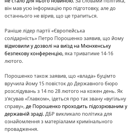
не стало для нього новиною.
За словами політика,
він мав усю інформацію про підготовку, але до
останнього не вірив, що це трапиться.
Раніше лідер партії «Європейська
солідарність» Петро Порошенко заявив, що йому
відмовили у дозволі на виїзд на Мюнхенську
безпекову конференцію,
яка триватиме 14-16
лютого.
Порошенко також заявив, що «влада» буцімто
вручила йому 15 повісток до Державного бюро
розслідувань з 14 по 28 лютого на кожен день. Як
з’ясував «Главком», ідеться про так звану «вугільну
справу»,
де Порошенко проходить підозрюваним у
державній зраді.
ДБР викликало політика для
ознайомлення з матеріалами кримінального
провадження.