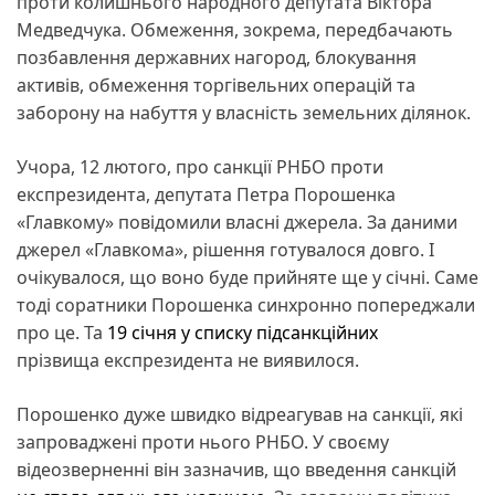
проти колишнього народного депутата Віктора
Медведчука. Обмеження, зокрема, передбачають
позбавлення державних нагород, блокування
активів, обмеження торгівельних операцій та
заборону на набуття у власність земельних ділянок.
Учора, 12 лютого, про санкції РНБО проти
експрезидента, депутата Петра Порошенка
«Главкому» повідомили власні джерела. За даними
джерел «Главкома», рішення готувалося довго. І
очікувалося, що воно буде прийняте ще у січні. Саме
тоді соратники Порошенка синхронно попереджали
про це. Та
19 січня у списку підсанкційних
прізвища експрезидента не виявилося.
Порошенко дуже швидко відреагував на санкції, які
запроваджені проти нього РНБО. У своєму
відеозверненні він зазначив, що введення санкцій