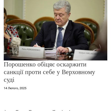
о
р
е
ж
и
м
у
Порошенко обіцяє оскаржити
санкції проти себе у Верховному
суді
14 Лютого, 2025