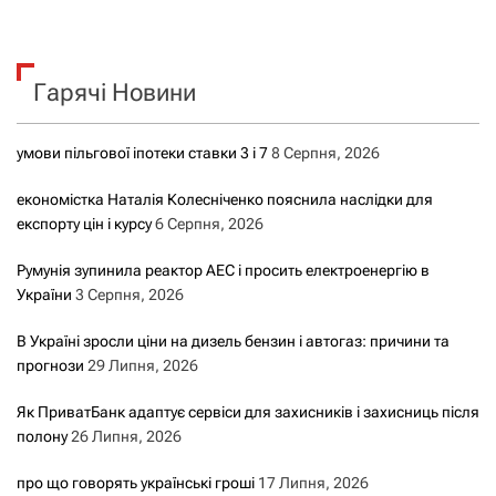
ш
у
к
Гарячі Новини
:
умови пільгової іпотеки ставки 3 і 7
8 Серпня, 2026
економістка Наталія Колесніченко пояснила наслідки для
експорту цін і курсу
6 Серпня, 2026
Румунія зупинила реактор АЕС і просить електроенергію в
України
3 Серпня, 2026
В Україні зросли ціни на дизель бензин і автогаз: причини та
прогнози
29 Липня, 2026
Як ПриватБанк адаптує сервіси для захисників і захисниць після
полону
26 Липня, 2026
про що говорять українські гроші
17 Липня, 2026