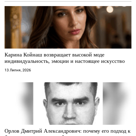
а
п
и
с
Карина Койнаш возвращает высокой моде
і
индивидуальность, эмоции и настоящее искусство
13 Липня, 2026
в
Орлов Дмитрий Александрович: почему его подход к