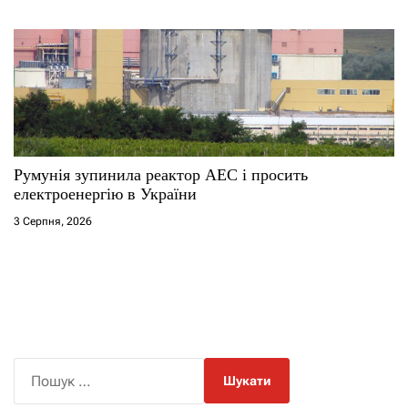
Румунія зупинила реактор АЕС і просить
електроенергію в України
3 Серпня, 2026
П
о