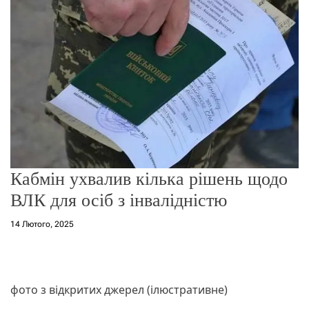
о
р
е
ж
и
м
у
Кабмін ухвалив кілька рішень щодо
ВЛК для осіб з інвалідністю
14 Лютого, 2025
фото з відкритих джерел (ілюстративне)