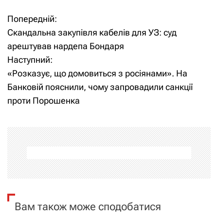
Попередній:
Н
Скандальна закупівля кабелів для УЗ: суд
а
арештував нардепа Бондаря
Наступний:
в
«Розказує, що домовиться з росіянами». На
і
Банковій пояснили, чому запровадили санкції
проти Порошенка
г
а
ц
і
я
Вам також може сподобатися
з