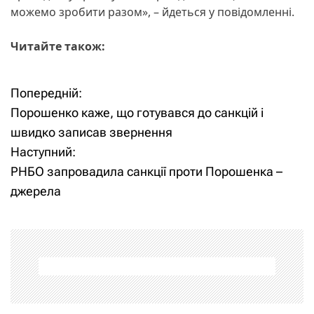
можемо зробити разом», – йдеться у повідомленні.
Читайте також:
Попередній:
Н
Порошенко каже, що готувався до санкцій і
а
швидко записав звернення
Наступний:
в
РНБО запровадила санкції проти Порошенка –
і
джерела
г
а
ц
і