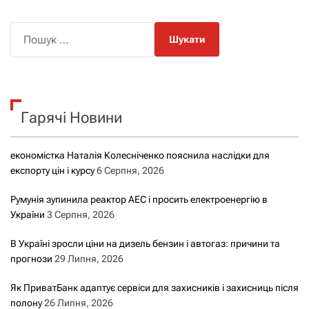
П
о
ш
у
к
Гарячі Новини
:
економістка Наталія Колесніченко пояснила наслідки для
експорту цін і курсу
6 Серпня, 2026
Румунія зупинила реактор АЕС і просить електроенергію в
України
3 Серпня, 2026
В Україні зросли ціни на дизель бензин і автогаз: причини та
прогнози
29 Липня, 2026
Як ПриватБанк адаптує сервіси для захисників і захисниць після
полону
26 Липня, 2026