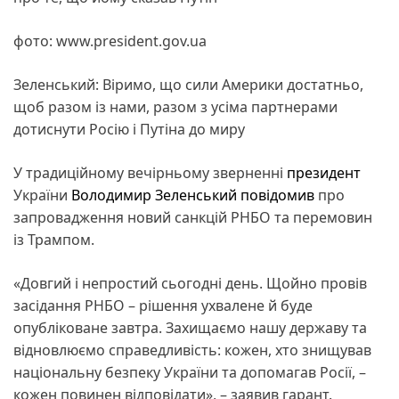
фото: www.president.gov.ua
Зеленський: Віримо, що сили Америки достатньо,
щоб разом із нами, разом з усіма партнерами
дотиснути Росію і Путіна до миру
У традиційному вечірньому зверненні
президент
України
Володимир Зеленський
повідомив
про
запровадження новий санкцій РНБО та перемовин
із Трампом.
«Довгий і непростий сьогодні день. Щойно провів
засідання РНБО – рішення ухвалене й буде
опубліковане завтра. Захищаємо нашу державу та
відновлюємо справедливість: кожен, хто знищував
національну безпеку України та допомагав Росії, –
кожен повинен відповідати», – заявив гарант.