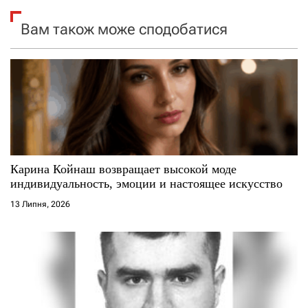
я
Вам також може сподобатися
з
а
п
и
с
Карина Койнаш возвращает высокой моде
индивидуальность, эмоции и настоящее искусство
і
13 Липня, 2026
в