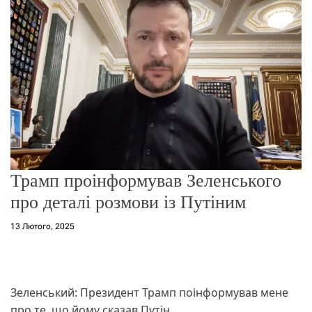
о
р
е
ж
и
м
у
Трамп проінформував Зеленського
про деталі розмови із Путіним
13 Лютого, 2025
Зеленський: Президент Трамп поінформував мене
про те, що йому сказав Путін