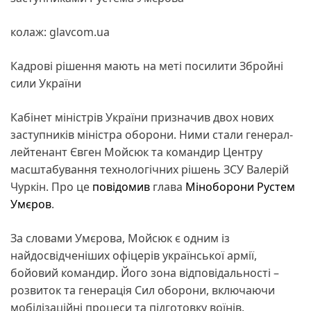
колаж: glavcom.ua
Кадрові рішення мають на меті посилити Збройні
сили України
Кабінет міністрів України призначив двох нових
заступників міністра оборони. Ними стали генерал-
лейтенант Євген Мойсюк та командир Центру
масштабування технологічних рішень ЗСУ Валерій
Чуркін. Про це
повідомив
глава
Міноборони
Рустем
Умєров
.
За словами Умєрова, Мойсюк є одним із
найдосвідченіших офіцерів української армії,
бойовий командир. Його зона відповідальності –
розвиток та генерація Сил оборони, включаючи
мобілізаційні процеси та підготовку воїнів.