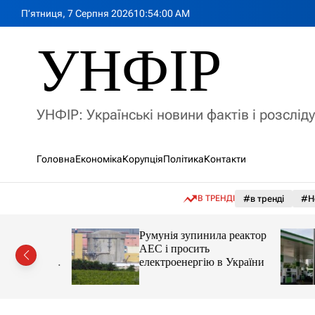
П
П’ятниця, 7 Серпня 2026
10
:
54
:
02
AM
е
р
УНФІР
е
й
т
и
УНФІР: Українські новини фактів і розслід
д
о
в
Головна
Економіка
Корупція
Політика
Контакти
м
і
с
В ТРЕНДІ
#в тренді
#Н
т
у
лія
Румунія зупинила реактор
яснила
АЕС і просить
орту цін і
електроенергію в України