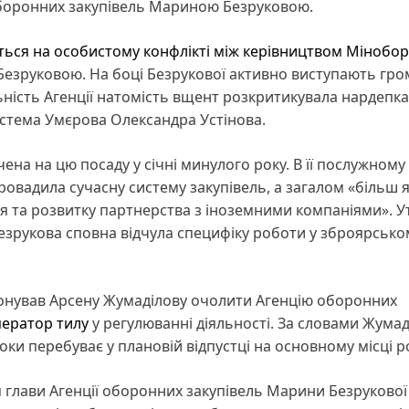
 оборонних закупівель Мариною Безруковою.
ться на особистому конфлікті між керівництвом Мінобор
зруковою. На боці Безрукової активно виступають гро
яльність Агенції натомість вщент розкритикувала нардепка
устема Умєрова Олександра Устінова.
ена на цю посаду у січні минулого року. В її послужному
ровадила сучасну систему закупівель, а загалом «більш я
я та розвитку партнерства з іноземними компаніями». Ут
езрукова сповна відчула специфіку роботи у зброярсько
понував Арсену Жумаділову очолити Агенцію оборонних
ератор тилу
у регулюванні діяльності. За словами Жумад
оки перебуває у плановій відпустці на основному місці р
 глави Агенції оборонних закупівель Марини Безрукової