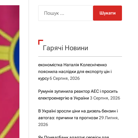
о
р
П
о
о
в
о
ш
г
у
о
р
к
е
Гарячі Новини
:
ж
и
м
у
економістка Наталія Колесніченко
пояснила наслідки для експорту цін і
курсу
6 Серпня, 2026
Румунія зупинила реактор АЕС і просить
електроенергію в України
3 Серпня, 2026
В Україні зросли ціни на дизель бензин і
автогаз: причини та прогнози
29 Липня,
2026
Як ПриватБанк адаптує сервіси для