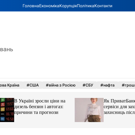
Головна
Економіка
Корупція
Політика
Контакти
увань
ова Країна
#США
#війна з Росією
#СБУ
#нафта
#грош
В Україні зросли ціни на
Як ПриватБанк а
дизель бензин і автогаз:
сервіси для захисн
причини та прогнози
захисниць після 