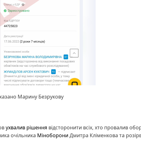
вказано Марину Безрукову
ров
ухвалив рішення
відсторонити всіх, хто провалив обо
ника очільника
Міноборони
Дмитра Кліменкова та розір