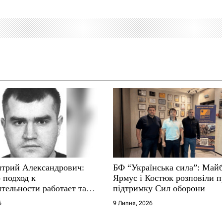
трий Александрович:
БФ “Українська сила”: Май
 подход к
Ярмус і Костюк розповіли 
тельности работает там,
підтримку Сил оборони
е не выдерживают
6
9 Липня, 2026