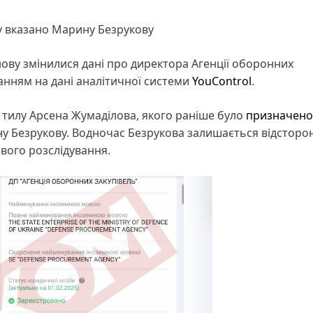
у вказано Марину Безрукову
ову змінилися дані про директора Агенції оборонних
ланням на дані аналітичної системи
YouControl
.
 тилу Арсена Жумаділова, якого раніше було
призначено
ну Безрукову. Водночас Безрукова залишається відстор
ового розслідування.