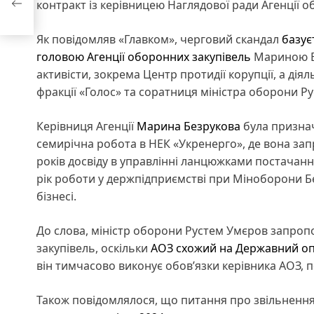
контракт із керівницею Наглядової ради Агенції
Як повідомляв «Главком», черговий скандал
базує
головою Агенції оборонних закупівель
Мариною Бе
активісти, зокрема Центр протидії корупції, а ді
фракції «Голос» та соратниця міністра оборони Р
Керівниця Агенції
Марина Безрукова
була признач
семирічна робота в НЕК «Укренерго», де вона зап
років досвіду в управлінні ланцюжками постачанн
рік роботи у держпідприємстві при Міноборони Б
бізнесі.
До слова, міністр оборони Рустем Умєров запро
закупівель, оскільки
АОЗ схожий на Державний оп
він тимчасово виконує обов’язки керівника АОЗ, п
Також повідомлялося, що питання про звільнення