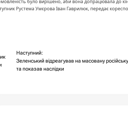
домовленість було вирішено, аби вона допрацювала до кі
аступник Рустема Умєрова Іван Гаврилюк, передає коресп
Наступний:
ник
Зеленський відреагував на масовану російську
и
та показав наслідки