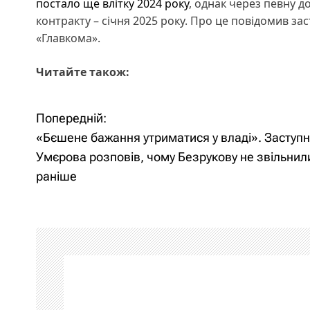
постало ще влітку 2024 року
, однак через певну 
контракту – січня 2025 року. Про це повідомив з
«Главкома».
Читайте також:
Попередній:
Н
«Бєшене бажання утриматися у владі». Заступ
а
Умєрова розповів, чому Безрукову не звільнил
раніше
в
і
г
а
ц