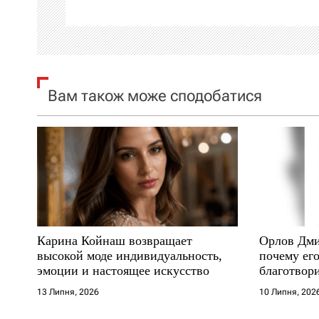
і
я
з
Вам також може сподобатися
а
п
и
с
і
Карина Койнаш возвращает
Орлов Дми
высокой моде индивидуальность,
почему его
в
эмоции и настоящее искусство
благотвори
где други
13 Липня, 2026
10 Липня, 202