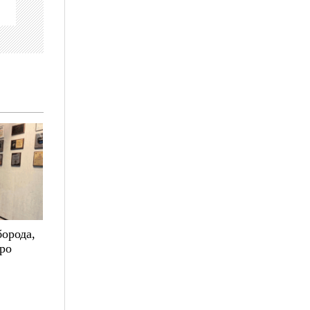
борода,
про