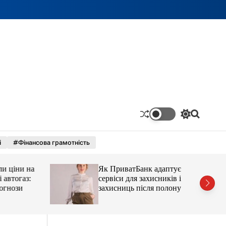
П
П
е
о
р
ш
і
#Фінансова грамотність
е
у
м
к
и
ціни на
Як ПриватБанк адаптує
к
а
тогаз:
сервіси для захисників і
ч
ози
захисниць після полону
к
о
л
ь