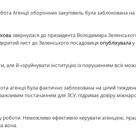
бота Агенції оборонних закупівель була заблокована на
кова
звернулася до президента Володимира Зеленськог
Відкритий лист до Зеленського посадовиця
опублікувала
у
ити, але й «зруйнувати інституцію із порушенням всіх мо
бота агенції була фактично заблокована на цілий тиждень
 важливим постачанням для ЗСУ, підриває довіру міжнар
у роботи. Неможливо ефективно керувати агенцією, пр
ла вона.