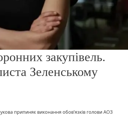
оронних закупівель.
листа Зеленському
кова припиняє виконання обов’язків голови АОЗ