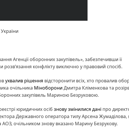
 України
ання Агенції оборонних закупівель», забезпечивши її
ти розв’язання конфлікту виключно у правовий спосіб.
ров
ухвалив рішення
відсторонити всіх, хто провалив обо
ника очільника
Міноборони
Дмитра Кліменкова та розір
 оборонних закупівель Мариною Безруковою.
реєстрі юридичних осіб
знову змінилися дані
про директ
иректора Державного оператора тилу Арсена Жумаділова,
 АОЗ, очільником знову вказано Марину Безрукову.