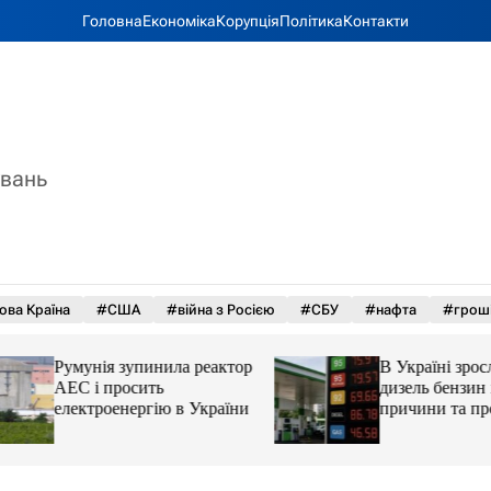
Головна
Економіка
Корупція
Політика
Контакти
увань
ова Країна
#США
#війна з Росією
#СБУ
#нафта
#грош
Румунія зупинила реактор
В Україні зросли 
АЕС і просить
дизель бензин і ав
електроенергію в України
причини та прогн