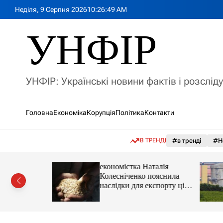
П
Неділя, 9 Серпня 2026
10
:
26
:
50
AM
е
р
УНФІР
е
й
т
и
УНФІР: Українські новини фактів і розслід
д
о
в
Головна
Економіка
Корупція
Політика
Контакти
м
і
с
В ТРЕНДІ
#в тренді
#Н
т
у
іпотеки
економістка Наталія
Колесніченко пояснила
наслідки для експорту цін і
курсу