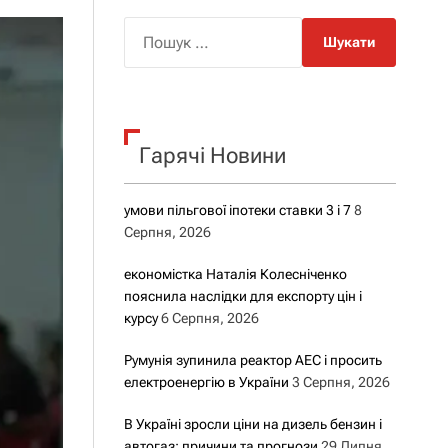
о
р
П
о
о
в
о
ш
г
у
о
р
к
е
Гарячі Новини
:
ж
и
м
у
умови пільгової іпотеки ставки 3 і 7
8
Серпня, 2026
економістка Наталія Колесніченко
пояснила наслідки для експорту цін і
курсу
6 Серпня, 2026
Румунія зупинила реактор АЕС і просить
електроенергію в України
3 Серпня, 2026
В Україні зросли ціни на дизель бензин і
автогаз: причини та прогнози
29 Липня,