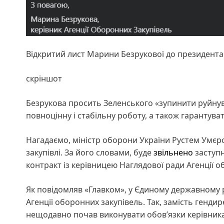
Відкритий лист Марини Безрукової до президента
скріншот
Безрукова просить Зеленського «зупинити руйнув
повноцінну і стабільну роботу, а також гарантува
Нагадаємо, міністр оборони України Рустем Умє
закупівлі. За його словами, буде
звільнено
заступ
контракт із керівницею Наглядової ради Агенції
Як повідомляв «Главком», у Єдиному державному 
Агенції оборонних закупівель. Так, замість генд
нещодавно почав виконувати обов’язки керівника