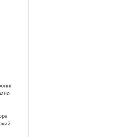
ронні
вано
ора
 який