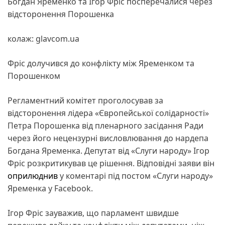
Богдан Яременко та Ігор Фріс посперечалися через
відсторонення Порошенка
колаж: glavcom.ua
Фріс долучився до конфлікту між Яременком та
Порошенком
Регламентний комітет проголосував за
відсторонення лідера «Європейської солідарності»
Петра Порошенка від пленарного засідання Ради
через його нецензурні висловлювання до нардепа
Богдана Яременка. Депутат від «Слуги народу» Ігор
Фріс розкритикував це рішення. Відповідні заяви він
оприлюднив
у коментарі під постом «Слуги народу»
Яременка у Facebook.
Ігор Фріс зауважив, що парламент швидше