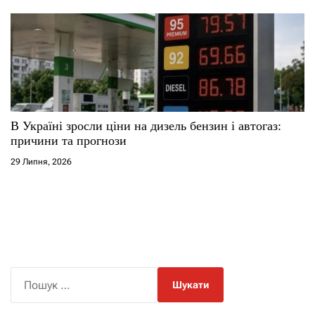
В Україні зросли ціни на дизель бензин і автогаз:
причини та прогнози
29 Липня, 2026
П
о
ш