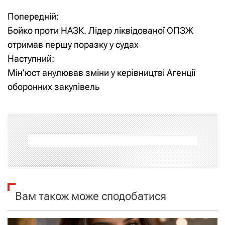
Попередній:
Н
Бойко проти НАЗК. Лідер ліквідованої ОПЗЖ
а
отримав першу поразку у судах
Наступний:
в
Мін’юст анулював зміни у керівництві Агенції
і
оборонних закупівель
г
а
ц
і
я
Вам також може сподобатися
з