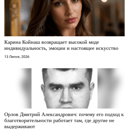
а
п
и
с
Карина Койнаш возвращает высокой моде
индивидуальность, эмоции и настоящее искусство
і
13 Липня, 2026
в
Орлов Дмитрий Александрович: почему его подход к
благотворительности работает там, где другие не
выдерживают