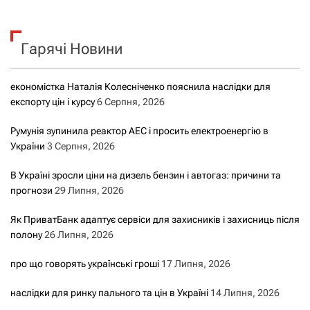
у
к
Гарячі Новини
:
економістка Наталія Колесніченко пояснила наслідки для
експорту цін і курсу
6 Серпня, 2026
Румунія зупинила реактор АЕС і просить електроенергію в
України
3 Серпня, 2026
В Україні зросли ціни на дизель бензин і автогаз: причини та
прогнози
29 Липня, 2026
Як ПриватБанк адаптує сервіси для захисників і захисниць після
полону
26 Липня, 2026
про що говорять українські гроші
17 Липня, 2026
наслідки для ринку пального та цін в Україні
14 Липня, 2026