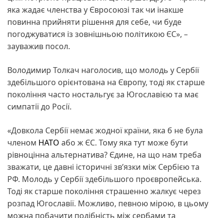
яка жадає членства у Євросоюзі так чи інакше
повинна прийняти рішення для себе, чи буде
погоджуватися із зовнішньою політикою ЄС», –
зауважив посол.
Володимир Толкач наголосив, що молодь у Сербії
здебільшого орієнтована на Європу, тоді як старше
покоління часто ностальгує за Югославією та має
симпатії до Росії.
«Довкола Сербії немає жодної країни, яка б не була
членом
НАТО
або ж ЄС. Тому яка тут може бути
рівноцінна альтернатива? Єдине, на що нам треба
зважати, це давні історичні зв’язки між Сербією та
РФ. Молодь у Сербії здебільшого проєвропейська.
Тоді як старше покоління страшенно жалкує через
розпад Югославії. Можливо, певною мірою, в цьому
можна побачити подібність між сербами та