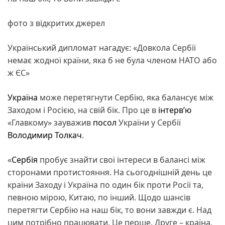
фото з відкритих джерел
Український дипломат нагадує: «Довкола Сербії
немає жодної країни, яка б не була членом НАТО або
ж ЄС»
Україна
може перетягнути Сербію, яка балансує між
Заходом і Росією, на свій бік. Про це в
інтерв’ю
«Главкому» зауважив
посол
України у Сербії
Володимир Толкач
.
«
Сербія
пробує знайти свої інтереси в балансі між
сторонами протистояння. На сьогоднішній день це
країни Заходу і Україна по один бік проти Росії та,
певною мірою, Китаю, по інший. Щодо шансів
перетягти Сербію на наш бік, то вони завжди є. Над
цим потрібно працювати. Це перше. Друге – країна,