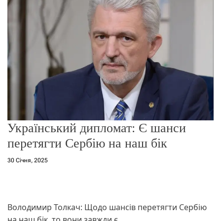
о
р
е
ж
и
м
у
Український дипломат: Є шанси
перетягти Сербію на наш бік
30 Січня, 2025
Володимир Толкач: Щодо шансів перетягти Сербію
на наш бік, то вони завжди є