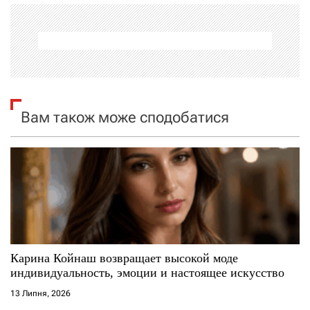
а
ц
і
я
Вам також може сподобатися
з
а
п
и
с
Карина Койнаш возвращает высокой моде
индивидуальность, эмоции и настоящее искусство
і
13 Липня, 2026