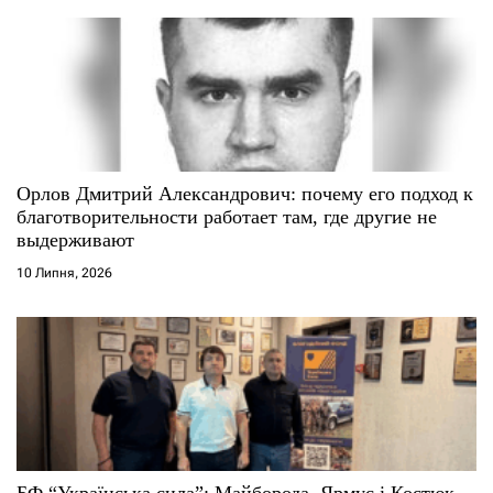
в
Орлов Дмитрий Александрович: почему его подход к
благотворительности работает там, где другие не
выдерживают
10 Липня, 2026
БФ “Українська сила”: Майборода, Ярмус і Костюк