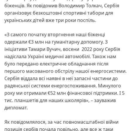
біженців. Як повідомив Володимир Толкач, Сербія
організовує безкоштовні спортивні табори для
українських дітей вже три роки поспіль.
«З самого початку вторгнення наші біженці
одержали €3 млн на гуманітарну допомогу. З
ініціативи Тамари Вучич, восени 2022 року Сербія
надіслала Україні медичні автомобілі. Також нам
було передано електричне обладнання після
першого масованого обстрілу нашої енергосистеми.
Сербія віддала всі наявні в неї запасні частини до
радянської системи енергоспоживання. Минулого
року ми отримали €52 млн фінансової підтримки. І 5
тис. планшетів для наших школярів», – зауважив
дипломат.
Як повідомлялося, за час повномасштабної війни
позиція сербів почала повільно, але все ж таки