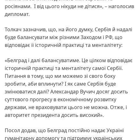
росіянами. І від цього нікуди не дітися», – наголосив
дипломат.
Толкач зазначив, що, на його думку, Сербія й надалі
буде балансувати між різними Заходом і РФ, що
відповідає її історичній практиці та менталітету:
«Белград і далі балансуватиме. Це цілком відповідає
історичній практиці та менталітету самої Сербії.
Питання в тому, що ми можемо зі свого боку
зробити, аби вплинути? І як саме Сербія буде
змінюватися далі? Александар Вучич досяг досить
суттєвого прогресу в економічному розвитку
держави, не враховувати цього не можна. Отже, і
авторитет президента досить високий».
Посол додав, що Белград постійно надає Україні
гуманітарну допомогу та підтримує українських