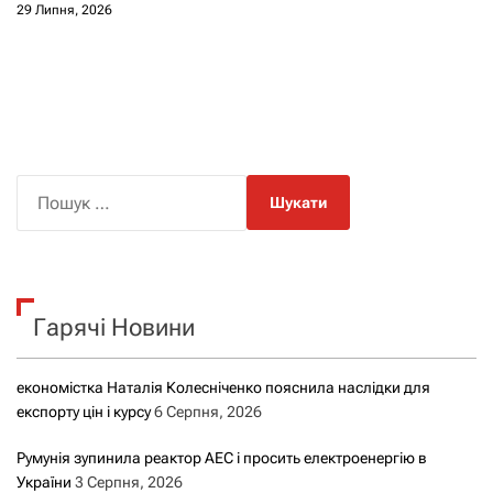
29 Липня, 2026
П
о
ш
у
к
Гарячі Новини
:
економістка Наталія Колесніченко пояснила наслідки для
експорту цін і курсу
6 Серпня, 2026
Румунія зупинила реактор АЕС і просить електроенергію в
України
3 Серпня, 2026