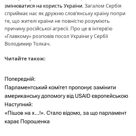
змінюватися на користь України
. Загалом Сербія
сприймає нас як дружню слов’янську країну попри
те, що жителі країни не повністю розуміють
причину російської агресії. Про це в інтерв’ю
«Главкому» розповів посол України у Сербії
Володимир Толкач.
Читайте також:
Попередній:
Н
Парламентський комітет пропонує замінити
а
американську допомогу від USAID європейською
Наступний:
в
«Пішов на х…!». Стало відомо, за що парламент
і
карає Порошенка
г