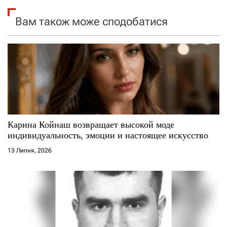
я
Вам також може сподобатися
з
а
п
и
с
Карина Койнаш возвращает высокой моде
индивидуальность, эмоции и настоящее искусство
і
13 Липня, 2026
в