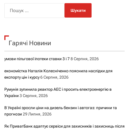
П
о
ш
у
к
Гарячі Новини
:
умови пільгової іпотеки ставки 3 і 7
8 Серпня, 2026
економістка Наталія Колесніченко пояснила наслідки для
експорту цін і курсу
6 Серпня, 2026
Румунія зупинила реактор АЕС і просить електроенергію в
України
3 Серпня, 2026
В Україні зросли ціни на дизель бензин і автогаз: причини та
прогнози
29 Липня, 2026
Як ПриватБанк адаптує сервіси для захисників і захисниць після