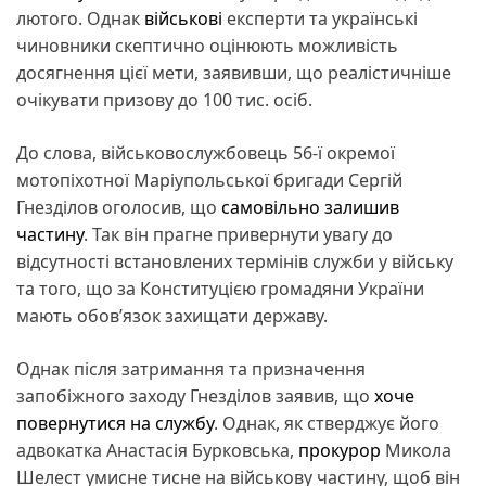
лютого. Однак
військові
експерти та українські
чиновники скептично оцінюють можливість
досягнення цієї мети, заявивши, що реалістичніше
очікувати призову до 100 тис. осіб.
До слова, військовослужбовець 56-ї окремої
мотопіхотної Маріупольської бригади Сергій
Гнезділов оголосив, що
самовільно залишив
частину
. Так він прагне привернути увагу до
відсутності встановлених термінів служби у війську
та того, що за Конституцією громадяни України
мають обовʼязок захищати державу.
Однак після затримання та призначення
запобіжного заходу Гнезділов заявив, що
хоче
повернутися на службу
. Однак, як стверджує його
адвокатка Анастасія Бурковська,
прокурор
Микола
Шелест умисне тисне на військову частину, щоб він