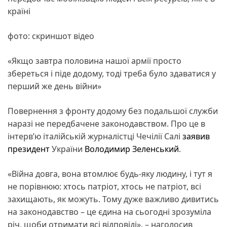
країні
фото: скриншот відео
«Якщо завтра половина нашої армії просто
збереться і піде додому, тоді треба було здаватися у
перший же день війни»
Повернення з фронту додому без подальшої служби
наразі не передбачене законодавством. Про це в
інтерв’ю італійській журналістці Чечілії Салі
заявив
президент
України
Володимир Зеленський
.
«Війна довга, вона втомлює будь-яку людину, і тут я
не порівнюю: хтось патріот, хтось не патріот, всі
захищають, як можуть. Тому дуже важливо дивитись
на законодавство – це єдина на сьогодні зрозуміла
річ, щоби отримати всі відповіді», – наголосив