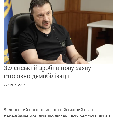
о
р
е
ж
и
м
у
Зеленський зробив нову заяву
стосовно демобілізації
27 Січня, 2025
Зеленський наголосив, що військовий стан
передбачає мобілізацію людей і всіх ресурсів, які є в