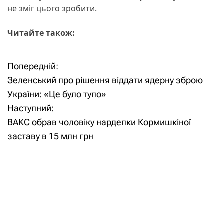
не зміг цього зробити.
Читайте також:
Попередній:
Н
Зеленський про рішення віддати ядерну зброю
а
України: «Це було тупо»
Наступний:
в
ВАКС обрав чоловіку нардепки Кормишкіної
і
заставу в 15 млн грн
г
а
ц
і