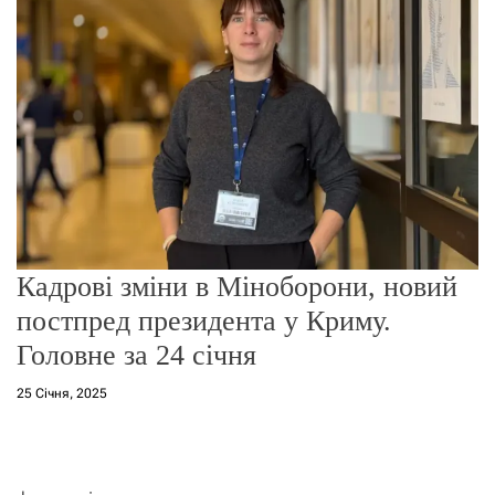
о
р
е
ж
и
м
у
Кадрові зміни в Міноборони, новий
постпред президента у Криму.
Головне за 24 січня
25 Січня, 2025