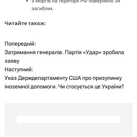
з моргів на території РФ повернено 34
загиблих.
Читайте також:
Попередній:
Н
Затримання генералів. Партія «Удар» зробила
а
заяву
Наступний:
в
Указ Держдепартаменту США про призупинку
і
іноземної допомоги. Чи стосується це України?
г
а
ц