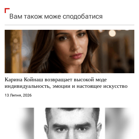
і
я
Вам також може сподобатися
з
а
п
и
с
Карина Койнаш возвращает высокой моде
индивидуальность, эмоции и настоящее искусство
і
13 Липня, 2026
в