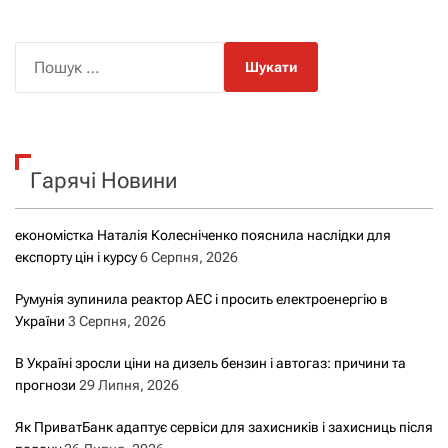
П
о
ш
у
к
Гарячі Новини
:
економістка Наталія Колесніченко пояснила наслідки для
експорту цін і курсу
6 Серпня, 2026
Румунія зупинила реактор АЕС і просить електроенергію в
України
3 Серпня, 2026
В Україні зросли ціни на дизель бензин і автогаз: причини та
прогнози
29 Липня, 2026
Як ПриватБанк адаптує сервіси для захисників і захисниць після