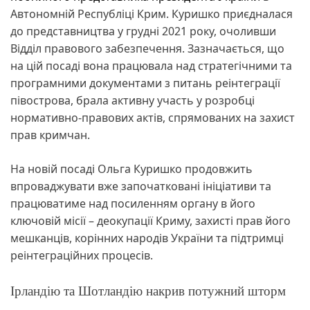
Автономній Республіці Крим. Куришко приєдналася
до представництва у грудні 2021 року, очоливши
Відділ правового забезпечення. Зазначається, що
на цій посаді вона працювала над стратегічними та
програмними документами з питань реінтеграції
півострова, брала активну участь у розробці
нормативно-правових актів, спрямованих на захист
прав кримчан.
На новій посаді Ольга Куришко продовжить
впроваджувати вже започатковані ініціативи та
працюватиме над посиленням органу в його
ключовій місії – деокупації Криму, захисті прав його
мешканців, корінних народів України та підтримці
реінтеграційних процесів.
Ірландію та Шотландію накрив потужний шторм