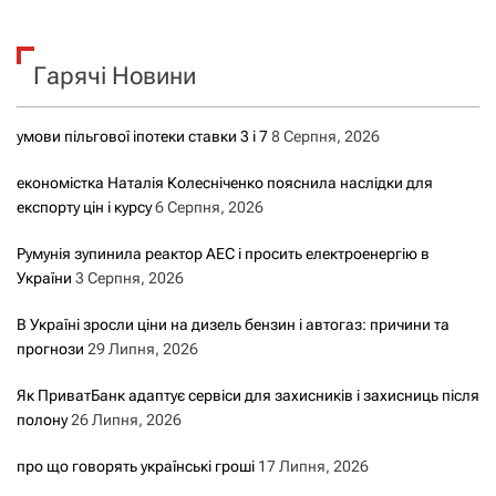
у
к
Гарячі Новини
:
умови пільгової іпотеки ставки 3 і 7
8 Серпня, 2026
економістка Наталія Колесніченко пояснила наслідки для
експорту цін і курсу
6 Серпня, 2026
Румунія зупинила реактор АЕС і просить електроенергію в
України
3 Серпня, 2026
В Україні зросли ціни на дизель бензин і автогаз: причини та
прогнози
29 Липня, 2026
Як ПриватБанк адаптує сервіси для захисників і захисниць після
полону
26 Липня, 2026
про що говорять українські гроші
17 Липня, 2026