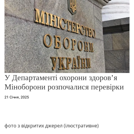
о
р
е
ж
и
м
у
У Департаменті охорони здоров’я
Міноборони розпочалися перевірки
21 Січня, 2025
фото з відкритих джерел (ілюстративне)