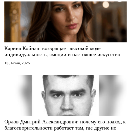
а
п
и
с
Карина Койнаш возвращает высокой моде
і
индивидуальность, эмоции и настоящее искусство
13 Липня, 2026
в
Орлов Дмитрий Александрович: почему его подход к
благотворительности работает там, где другие не