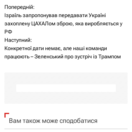
Попередній:
Н
Ізраїль запропонував передавати Україні
а
захоплену ЦАХАЛом зброю, яка виробляється у
РФ
в
Наступний:
і
Конкретної дати немає, але наші команди
працюють – Зеленський про зустріч із Трампом
г
а
ц
і
я
Вам також може сподобатися
з