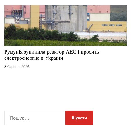
Румунія зупинила реактор АЕС і просить
електроенергію в України
3 Серпня, 2026
П
о
ш