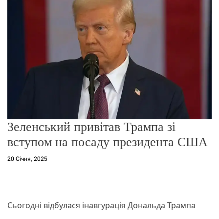
о
р
е
ж
и
м
у
Зеленський привітав Трампа зі
вступом на посаду президента США
20 Січня, 2025
Сьогодні відбулася інавгурація Дональда Трампа