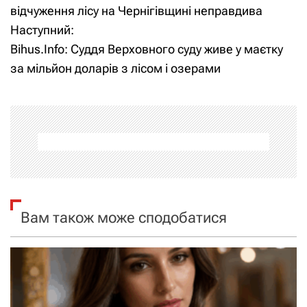
а
відчуження лісу на Чернігівщині неправдива
Наступний:
в
Bihus.Info: Суддя Верховного суду живе у маєтку
і
за мільйон доларів з лісом і озерами
г
а
ц
і
я
Вам також може сподобатися
з
а
п