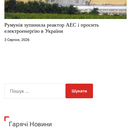
Румунія зупинила реактор АЕС і просить
електроенергію в України
3 Серпня, 2026
П
о
ш
у
к
Гарячі Новини
: