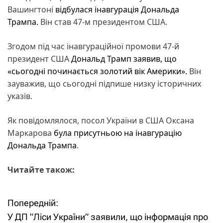
Вашингтоні
відбулася інавгурація Дональда
Трампа.
Він став 47-м президентом США.
Згодом під час інавгураційної промови 47-й
президент США
Дональд Трамп
заявив, що
«сьогодні починається золотий вік Америки».
Він
зауважив, що сьогодні підпише низку історичних
указів.
Як повідомлялося, посол України в США Оксана
Маркарова
була присутньою на інавгурацію
Дональда Трампа
.
Читайте також:
Попередній:
Н
У ДП ”Ліси України” заявили, що інформація про