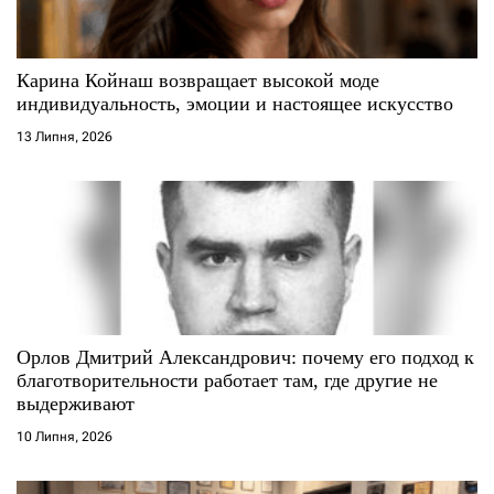
и
с
Карина Койнаш возвращает высокой моде
индивидуальность, эмоции и настоящее искусство
і
13 Липня, 2026
в
Орлов Дмитрий Александрович: почему его подход к
благотворительности работает там, где другие не
выдерживают
10 Липня, 2026