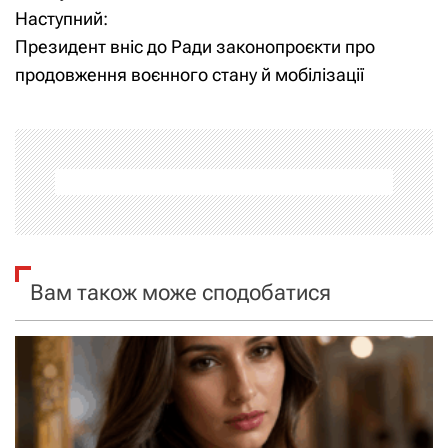
Наступний:
в
Президент вніс до Ради законопроєкти про
і
продовження воєнного стану й мобілізації
г
а
ц
і
я
Вам також може сподобатися
з
а
п