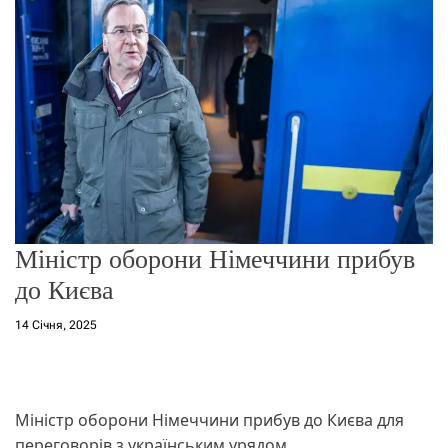
о
р
е
ж
и
м
у
Міністр оборони Німеччини прибув
до Києва
14 Січня, 2025
Міністр оборони Німеччини прибув до Києва для
переговорів з українським урядом