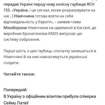
передав Україні першу нову колісну гаубицю RCH
155
. «
Україна
, і це сигнал, може розраховувати на
нас. І
Німеччина
готова взяти на себе
відповідальність у Європі», – заявив глава
Міноборони
Німеччини на церемонії в Касселі, де
виробник бронетехніки KNDS випускає цю
систему озброєння.
Перші шість з цих гаубиць спочатку залишаться в
Німеччині й на них навчатимуться українські
солдати.
Читайте також:
Попередній:
Н
В Україну з офіційним візитом прибула спікерка
а
Сейму Латвії