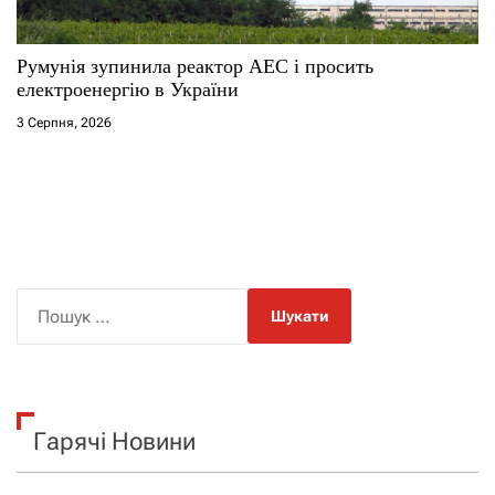
Румунія зупинила реактор АЕС і просить
електроенергію в України
3 Серпня, 2026
П
о
ш
у
к
Гарячі Новини
: