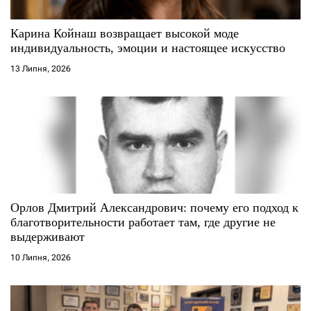
и
с
Карина Койнаш возвращает высокой моде
индивидуальность, эмоции и настоящее искусство
і
13 Липня, 2026
в
Орлов Дмитрий Александрович: почему его подход к
благотворительности работает там, где другие не
выдерживают
10 Липня, 2026