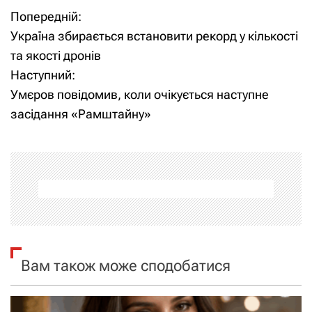
Попередній:
Н
Україна збирається встановити рекорд у кількості
а
та якості дронів
Наступний:
в
Умєров повідомив, коли очікується наступне
і
засідання «Рамштайну»
г
а
ц
і
я
Вам також може сподобатися
з