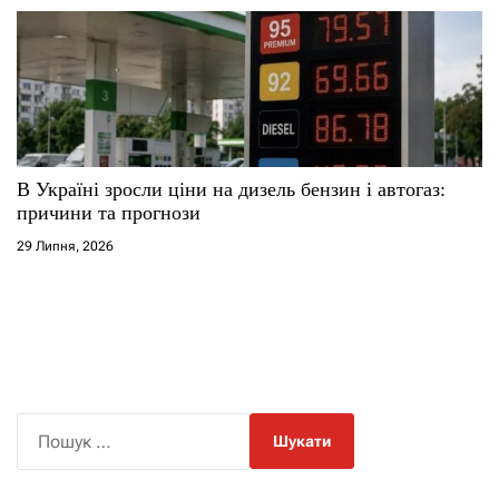
В Україні зросли ціни на дизель бензин і автогаз:
причини та прогнози
29 Липня, 2026
П
о
ш