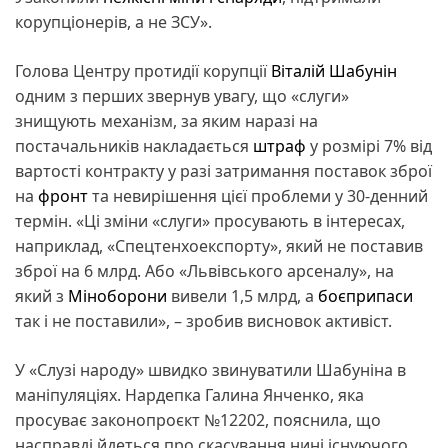
корупціонерів, а не ЗСУ».
Голова Центру протидії корупції
Віталій Шабунін
одним з перших звернув увагу, що «слуги»
знищують механізм, за яким наразі на
постачальників накладається
штраф
у розмірі 7% від
вартості контракту у разі затримання поставок зброї
на
фронт
та невирішення цієї проблеми у 30-денний
термін. «Ці зміни «слуги» просувають в інтересах,
наприклад, «Спецтенхоекспорту», який не поставив
зброї на 6 млрд. Або «Львівського арсеналу», на
який з
Міноборони
вивели 1,5 млрд, а
боєприпаси
так і не поставили», – зробив висновок активіст.
У «Слузі народу» швидко звинуватили Шабуніна в
маніпуляціях. Нардепка Галина Янченко, яка
просуває законопроєкт №12202, пояснила, що
насправді йдеться про скасування нині існуючого