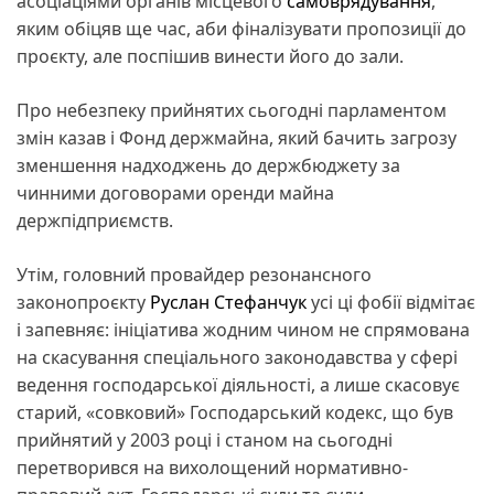
асоціаціями органів місцевого
самоврядування
,
яким обіцяв ще час, аби фіналізувати пропозиції до
проєкту, але поспішив винести його до зали.
Про небезпеку прийнятих сьогодні парламентом
змін казав і Фонд держмайна, який бачить загрозу
зменшення надходжень до держбюджету за
чинними договорами оренди майна
держпідприємств.
Утім, головний провайдер резонансного
законопроєкту
Руслан Стефанчук
усі ці фобії відмітає
і запевняє: ініціатива жодним чином не спрямована
на скасування спеціального законодавства у сфері
ведення господарської діяльності, а лише скасовує
старий, «совковий» Господарський кодекс, що був
прийнятий у 2003 році і станом на сьогодні
перетворився на вихолощений нормативно-