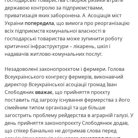
державою контролю за підприємствами,
приватизація яких заборонена. А Асоціація міст
України
попередила
, що вимога про реорганізацію
всіх підприємств комунальної власності в
господарські товариства може зупинити роботу
критичної інфраструктури – лікарень, шкіл і
надавачів житлово-комунальних послуг.
Незадоволені законопроєктом і фермери. Голова
Всеукраїнського конгресу фермерів, виконавчий
директор Всеукраїнської асоціації громад Іван
Слободяник
вважає
, що прийняття проєкту
поставить під загрозу існування фермерства з його
сімейним типом організації та ще більше
загострить проблему рейдерства в аграрній галузі. У
день прийняття законопроєкту Слободянюк додав,
що спікер банально не дотримав слова перед