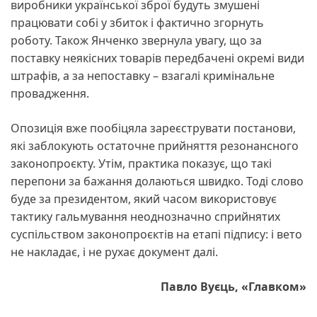
виробники української зброї будуть змушені
працювати собі у збиток і фактично згорнуть
роботу. Також Янченко звернула увагу, що за
поставку неякісних товарів передбачені окремі види
штрафів, а за непоставку – взагалі кримінальне
провадження.
Опозиція вже пообіцяла зареєструвати постанови,
які заблокують остаточне прийняття резонансного
законопроєкту. Утім, практика показує, що такі
перепони за бажання долаються швидко. Тоді слово
буде за президентом, який часом використовує
тактику гальмування неоднозначно сприйнятих
суспільством законопроєктів на етапі підпису: і вето
не накладає, і не рухає документ далі.
Павло Вуєць, «Главком»