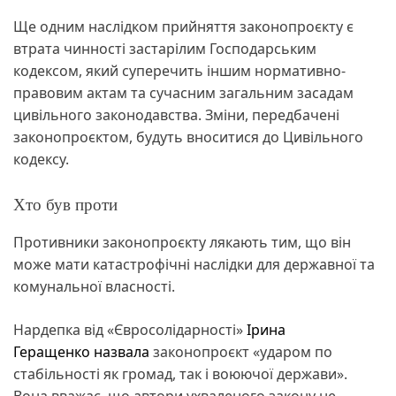
Ще одним наслідком прийняття законопроєкту є
втрата чинності застарілим Господарським
кодексом, який суперечить іншим нормативно-
правовим актам та сучасним загальним засадам
цивільного законодавства. Зміни, передбачені
законопроєктом, будуть вноситися до Цивільного
кодексу.
Хто був проти
Противники законопроєкту лякають тим, що він
може мати катастрофічні наслідки для державної та
комунальної власності.
Нардепка від «Євросолідарності»
Ірина
Геращенко
назвала
законопроєкт «ударом по
стабільності як громад, так і воюючої держави».
Вона вважає, що автори ухваленого закону не