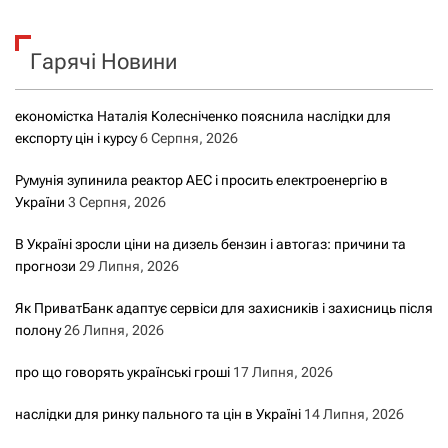
у
к
Гарячі Новини
:
економістка Наталія Колесніченко пояснила наслідки для
експорту цін і курсу
6 Серпня, 2026
Румунія зупинила реактор АЕС і просить електроенергію в
України
3 Серпня, 2026
В Україні зросли ціни на дизель бензин і автогаз: причини та
прогнози
29 Липня, 2026
Як ПриватБанк адаптує сервіси для захисників і захисниць після
полону
26 Липня, 2026
про що говорять українські гроші
17 Липня, 2026
наслідки для ринку пального та цін в Україні
14 Липня, 2026