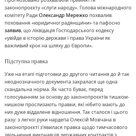
законопроєкту «слуги народу». Голова міжнародного
комітету Ради
Олександр Мережко
похвалив
поховання «юридичної радянщини» та пафосно
заявив
, що ліквідація Господарського кодексу
«увійде в історію держави і права України як
важливий крок на шляху до Європи».
Підступна правка
Уже на етапі підготовки до другого читання до й так
неоднозначного документа закралася ще одна
скандальна норма. Як часто буває, перед
голосуванням за основу до законопроєктів тишком-
нишком прослизають правки, які нібито мають до
них дуже віддалене відношення. Так сталося і цього
разу: з легкої руки нардепа Олексій Мовчана в
законопроєкті з’явилася правка щодо тимчасового
звільнення виконавців державних контрактів з