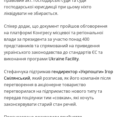
правовий акт. Господарські суди та суди
господарської юрисдикції при цьому ніхто
ліквідувати не збирається.
Спікер додає, що документ пройшов обговорення
на платформі Конгресу місцевої та регіональної
влади за президента за участю понад 400
представників та спрямований на приведення
українського законодавства до стандартів ЄС та
виконання програми
Ukraine Facility
.
Стефанчука підтримав
гендиректор «Укрпошти» Ігор
Смілянський
, який розписав, як його компанія після
перетворення в акціонерне товариство
перетворилася на підприємство нового типу та
передав поцілунки тим «совкам», які хочуть
законсервувати старий стан речей.
Прогнозовано розхвалили прийняття