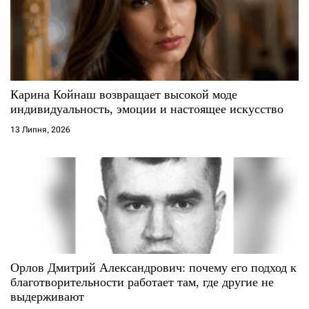
а
п
и
с
Карина Койнаш возвращает высокой моде
индивидуальность, эмоции и настоящее искусство
і
13 Липня, 2026
в
Орлов Дмитрий Александрович: почему его подход к
благотворительности работает там, где другие не
выдерживают