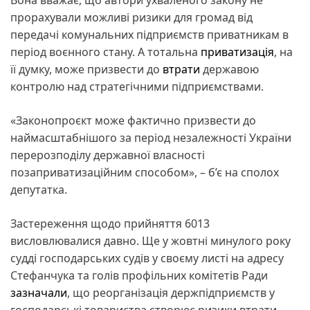
прорахували можливі ризики для громад від
передачі комунальних підприємств приватникам в
період воєнного стану. А тотальна
приватизація
, на
її думку, може призвести до
втрати
державою
контролю над стратегічними підприємствами.
«Законопроєкт може фактично призвести до
наймасштабнішого за період незалежності України
перерозподілу державної власності
позаприватизаційним способом», – б’є на сполох
депутатка.
Застереження щодо прийняття 6013
висловлювалися давно. Ще у жовтні минулого року
судді господарських судів у своєму листі на адресу
Стефанчука та голів профільних комітетів Ради
зазначали
, що реорганізація держпідприємств у
господарські товариства створює ризики втрати