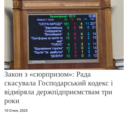
о
р
е
ж
и
м
у
Закон з «сюрпризом»: Рада
скасувала Господарський кодекс і
відміряла держпідприємствам три
роки
10 Січня, 2025