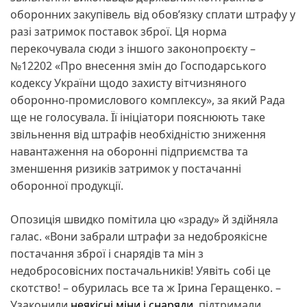
оборонних закупівель від обов’язку сплати штрафу у
разі затримок поставок зброї. Ця норма
перекочувала сюди з іншого законопроєкту –
№12202 «Про внесення змін до Господарського
кодексу України щодо захисту вітчизняного
оборонно-промислового комплексу», за який Рада
ще не голосувала. Її ініціатори пояснюють таке
звільнення від штрафів необхідністю зниження
навантаження на оборонні підприємства та
зменшення ризиків затримок у постачанні
оборонної продукції.
Опозиція швидко помітила цю «зраду» й здійняла
галас. «Вони забрали штрафи за недоброякісне
постачання зброї і снарядів та мін з
недобросовісних постачальників! Уявіть собі це
скотство! – обурилась все та ж Ірина Геращенко. –
Узаконили
неякісні міни і снаряди
, підтримали