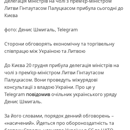
Делегація міністрів на чолі з прем’єр-міністром
Литви Гінтаутасом Палуцкасом прибула сьогодні до
Києва
фото: Денис Шмигаль, Telegram
Cторони обговорять економічну та торгівельну
співпрацю між Україною та Литвою
До Києва 20 грудня прибула делегація міністрів на
чолі з прем’єр-міністром Литви Гінтаутасом
Палуцкасом. Вони проведуть міжурядові
консультації з владою України. Про це у
Telegram
повідомив
очільник українського уряду
Денис Шмигаль.
За його словами, порядок денний обговорень –
«насичений». Йдеться про обороноздатність та