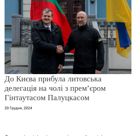
о
р
е
ж
и
м
у
До Києва прибула литовська
делегація на чолі з прем’єром
Гінтаутасом Палуцкасом
20 Грудня, 2024