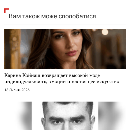
я
Вам також може сподобатися
з
а
п
и
с
Карина Койнаш возвращает высокой моде
і
индивидуальность, эмоции и настоящее искусство
13 Липня, 2026
в