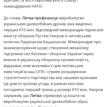
Британії та Місії Європейського Союзу і
командування НАТО.
До слова,
Литва профінансує
виробництво
українських далекобійних дронів, вже виділено
перших €10 млн. Відповідний меморандум підписали
міністр оборони Рустем Умєров із литовським
колегою Лаурінасом Кащюнасом. Меморандум про
взаєморозуміння щодо створення механізму
підтримки сил безпеки і оборони України через
внески в українську оборонну промисловість
відкриває нові можливості для литовських
інвестицій в наш ОПК і сприяє розширенню
стратегічного партнерства між нашими країнами.
Це довгострокова угода, в рамках якої вже
погоджено перший транш у розмірі €10 млн. Умєров
зауважив, що
Литва
спрямовує ці кошти на
виробництво української далекобійної зброї,