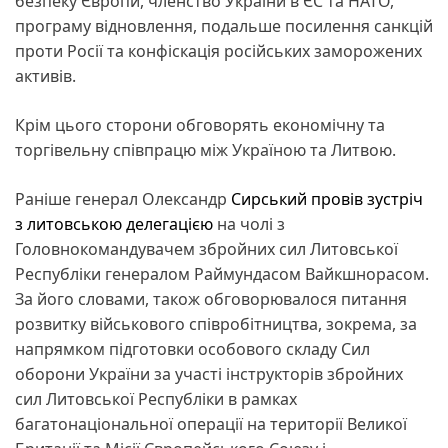
безпеку Європи, членство України в ЄС та НАТО,
програму відновлення, подальше посилення санкцій
проти Росії та конфіскація російських заморожених
активів.
Крім цього сторони обговорять економічну та
торгівельну співпрацю між Україною та Литвою.
Раніше генерал Олександр
Сирський провів зустріч
з литовською делегацією
на чолі з
Головнокомандувачем збройних сил Литовської
Республіки генералом Раймундасом Вайкшнорасом.
За його словами, також обговорювалося питання
розвитку військового співробітництва, зокрема, за
напрямком підготовки особового складу Сил
оборони України за участі інструкторів збройних
сил Литовської Республіки в рамках
багатонаціональної операції на території Великої