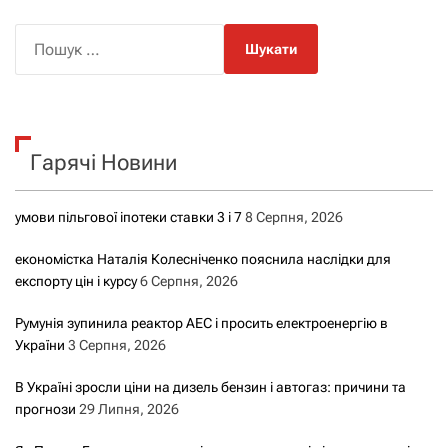
П
о
ш
у
к
Гарячі Новини
:
умови пільгової іпотеки ставки 3 і 7
8 Серпня, 2026
економістка Наталія Колесніченко пояснила наслідки для
експорту цін і курсу
6 Серпня, 2026
Румунія зупинила реактор АЕС і просить електроенергію в
України
3 Серпня, 2026
В Україні зросли ціни на дизель бензин і автогаз: причини та
прогнози
29 Липня, 2026