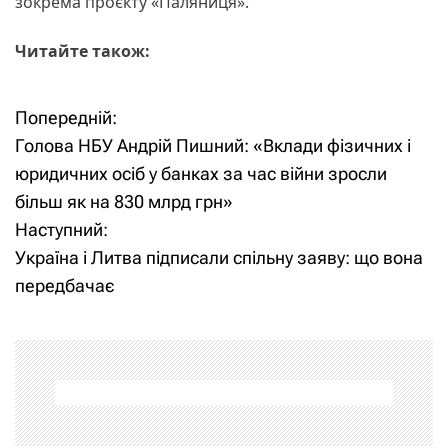
зокрема проєкту «Паляниця».
Читайте також:
Попередній:
Н
Голова НБУ Андрій Пишний: «Вклади фізичних і
а
юридичних осіб у банках за час війни зросли
більш як на 830 млрд грн»
в
Наступний:
і
Україна і Литва підписали спільну заяву: що вона
передбачає
г
а
ц
і