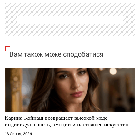
а
ц
і
я
Вам також може сподобатися
з
а
п
и
с
Карина Койнаш возвращает высокой моде
индивидуальность, эмоции и настоящее искусство
і
13 Липня, 2026