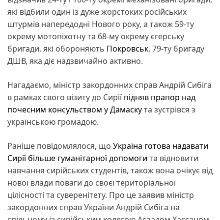
які відбили один із дуже жорстоких російських
штурмів напередодні Нового року, а також 59-ту
окрему мотопіхотну та 68-му окрему єгерську
бригади, які обороняють
Покровськ
, 79-ту бригаду
ДШВ, яка діє надзвичайно активно.
Нагадаємо, міністр закордонних справ Андрій Сибіга
в рамках свого візиту до Сирії
підняв прапор над
почесним консульством у Дамаску
та зустрівся з
українською громадою.
Раніше повідомлялося, що
Україна готова надавати
Сирії більше гуманітарної допомоги
та відновити
навчання сирійських студентів, також вона очікує від
нової влади поваги до своєї територіальної
цілісності та суверенітету. Про це заявив міністр
закордонних справ України Андрій Сибіга на
спільному із сирійським колегою Асаадом Хассаном