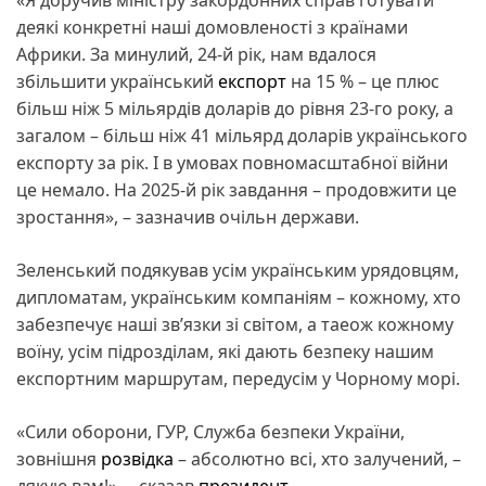
деякі конкретні наші домовленості з країнами
Африки. За минулий, 24-й рік, нам вдалося
збільшити український
експорт
на 15 % – це плюс
більш ніж 5 мільярдів доларів до рівня 23-го року, а
загалом – більш ніж 41 мільярд доларів українського
експорту за рік. І в умовах повномасштабної війни
це немало. На 2025-й рік завдання – продовжити це
зростання», – зазначив очільн держави.
Зеленський подякував усім українським урядовцям,
дипломатам, українським компаніям – кожному, хто
забезпечує наші звʼязки зі світом, а таеож кожному
воїну, усім підрозділам, які дають безпеку нашим
експортним маршрутам, передусім у Чорному морі.
«Сили оборони, ГУР, Служба безпеки України,
зовнішня
розвідка
– абсолютно всі, хто залучений, –
дякую вам!», – сказав
президент
.