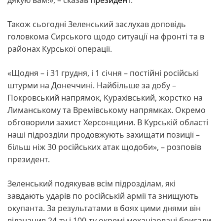
Також сьогодні Зеленський заслухав доповідь
головкома Сирського щодо ситуації на фронті та в
районах Курської операції.
«Щодня – і 31 грудня, і 1 січня – постійні російські
штурми на Донеччині. Найбільше за добу –
Покровський напрямок, Курахівський, жорстко на
Лиманському та Времівському напрямках. Окремо
обговорили захист Херсонщини. В Курській області
наші підрозділи продовжують захищати позиції –
більш ніж 30 російських атак щодоби», – розповів
президент.
Зеленський подякував всім підрозділам, які
завдають ударів по російській армії та знищують
окупанта. За результатами в боях цими днями він
відзначив 24-ту і 100-ту окремі механізовані бригади,