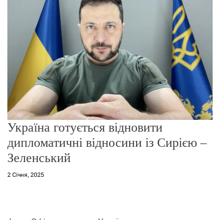
о
р
е
ж
и
м
у
Україна готується відновити
дипломатичні відносини із Сирією –
Зеленський
2 Січня, 2025