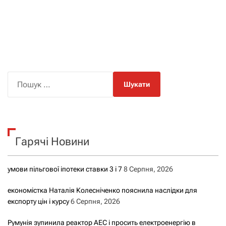
П
о
ш
у
к
Гарячі Новини
:
умови пільгової іпотеки ставки 3 і 7
8 Серпня, 2026
економістка Наталія Колесніченко пояснила наслідки для
експорту цін і курсу
6 Серпня, 2026
Румунія зупинила реактор АЕС і просить електроенергію в