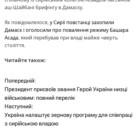
аш-Шайбані брифінгу в Дамаску.
Як повідомлялося,
у Сирії повстанці захопили
Дамаск і оголосили про повалення режиму Башара
Асада
, який перебував при владі майже чверть
століття.
Читайте також:
Попередній:
Н
Президент присвоїв звання Герой України низці
а
військовим: повний перелік
Наступний:
в
Україна налаштує зернову програму для співпраці
і
з сирійською владою
г