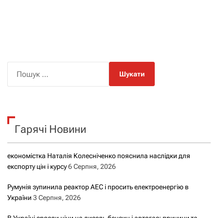
П
о
ш
у
к
Гарячі Новини
:
економістка Наталія Колесніченко пояснила наслідки для
експорту цін і курсу
6 Серпня, 2026
Румунія зупинила реактор АЕС і просить електроенергію в
України
3 Серпня, 2026
В Україні зросли ціни на дизель бензин і автогаз: причини та