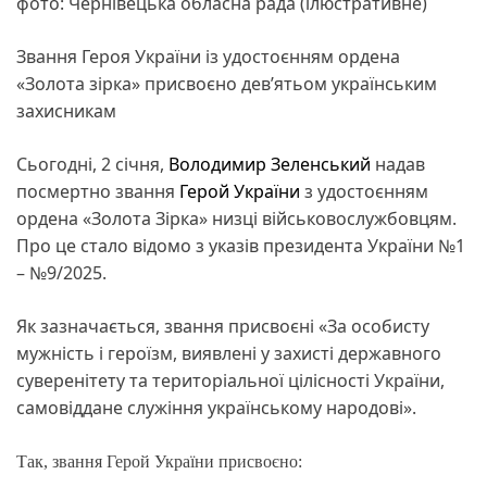
фото: Чернівецька обласна рада (ілюстративне)
Звання Героя України із удостоєнням ордена
«Золота зірка» присвоєно дев’ятьом українським
захисникам
Сьогодні, 2 січня,
Володимир Зеленський
надав
посмертно звання
Герой України
з удостоєнням
ордена «Золота Зірка» низці військовослужбовцям.
Про це стало відомо з указів президента України №1
– №9/2025.
Як зазначається, звання присвоєні «За особисту
мужність і героїзм, виявлені у захисті державного
суверенітету та територіальної цілісності України,
самовіддане служіння українському народові».
Так, звання Герой України присвоєно: