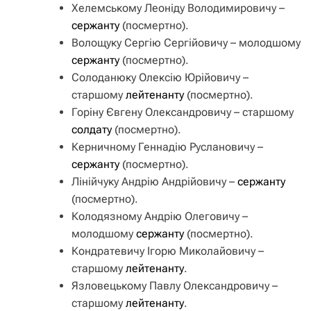
Хелемському Леоніду Володимировичу –
сержанту
(посмертно).
Волощуку Сергію Сергійовичу – молодшому
сержанту
(посмертно).
Солоданюку Олексію Юрійовичу –
старшому
лейтенанту
(посмертно).
Горіну Євгену Олександровичу – старшому
солдату
(посмертно).
Керничному Геннадію Руслановичу –
сержанту
(посмертно).
Лінійчуку Андрію Андрійовичу –
сержанту
(посмертно).
Колодязному Андрію Олеговичу –
молодшому
сержанту
(посмертно).
Кондратевичу Ігорю Миколайовичу –
старшому
лейтенанту
.
Язловецькому Павлу Олександровичу –
старшому
лейтенанту
.