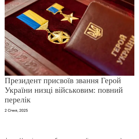
о
р
е
ж
и
м
у
Президент присвоїв звання Герой
України низці військовим: повний
перелік
2 Січня, 2025