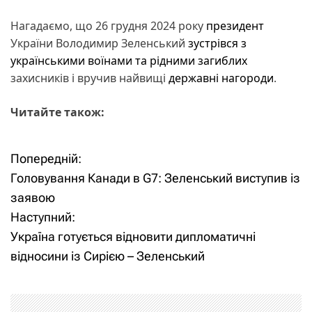
Нагадаємо, що 26 грудня 2024 року
президент
України Володимир Зеленський
зустрівся з
українськими воїнами та рідними загиблих
захисників і вручив найвищі
державні нагороди
.
Читайте також:
Попередній:
Н
Головування Канади в G7: Зеленський виступив із
а
заявою
Наступний:
в
Україна готується відновити дипломатичні
і
відносини із Сирією – Зеленський
г