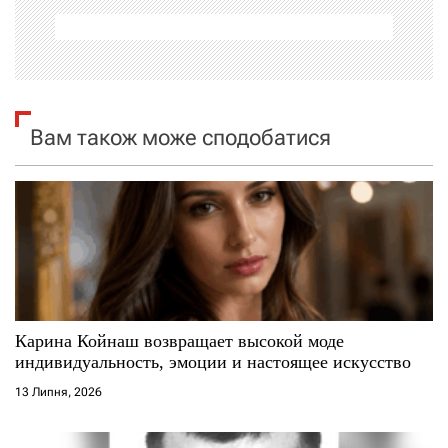
а
ц
і
я
Вам також може сподобатися
з
а
п
и
с
Карина Койнаш возвращает высокой моде
индивидуальность, эмоции и настоящее искусство
і
13 Липня, 2026
в