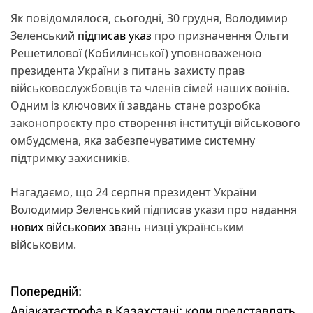
Як повідомлялося, сьогодні, 30 грудня, Володимир
Зеленський
підписав указ
про призначення Ольги
Решетилової (Кобилинської) уповноваженою
президента України з питань захисту прав
військовослужбовців та членів сімей наших воїнів.
Одним із ключових її завдань стане розробка
законопроєкту про створення інституції військового
омбудсмена, яка забезпечуватиме системну
підтримку захисників.
Нагадаємо, що 24 серпня президент України
Володимир Зеленський підписав укази про надання
нових військових звань
низці українським
військовим.
Попередній:
Н
Авіакатастрофа в Казахстані: коли представлять