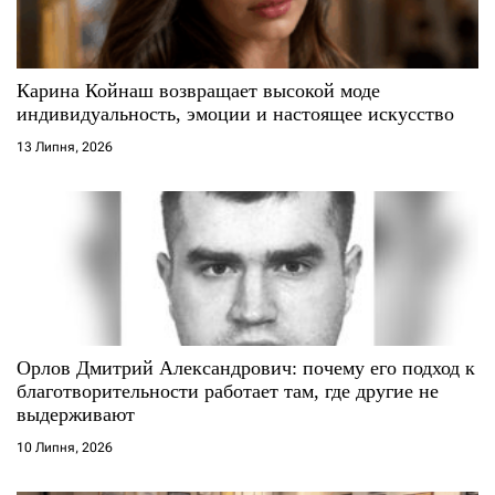
и
с
Карина Койнаш возвращает высокой моде
индивидуальность, эмоции и настоящее искусство
і
13 Липня, 2026
в
Орлов Дмитрий Александрович: почему его подход к
благотворительности работает там, где другие не
выдерживают
10 Липня, 2026