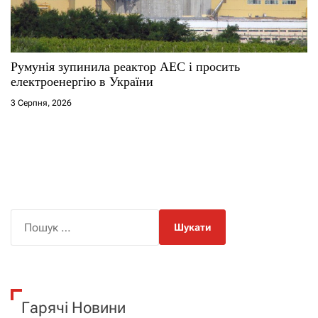
Румунія зупинила реактор АЕС і просить
електроенергію в України
3 Серпня, 2026
П
о
ш
у
к
Гарячі Новини
: