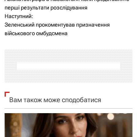
а
перші результати розслідування
Наступний:
в
Зеленський прокоментував призначення
і
військового омбудсмена
г
а
ц
і
я
Вам також може сподобатися
з
а
п