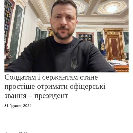
о
р
е
ж
и
м
у
Солдатам і сержантам стане
простіше отримати офіцерські
звання – президент
31 Грудня, 2024