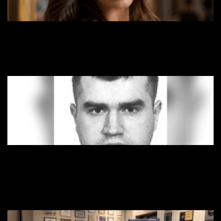
Карина Койнаш возвращает высокой моде
индивидуальность, эмоции и настоящее искусство
13 Липня, 2026
Орлов Дмитрий Александрович: почему его подход к
благотворительности работает там, где другие не
выдерживают
10 Липня, 2026