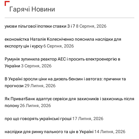
к
Гарячі Новини
:
умови пільгової іпотеки ставки 3 і 7
8 Серпня, 2026
економістка Наталія Колесніченко пояснила наслідки для
експорту цін і курсу
6 Серпня, 2026
Румунія зупинила реактор АЕС і просить електроенергію в
України
3 Серпня, 2026
В Україні зросли ціни на дизель бензин і автогаз: причини та
прогнози
29 Липня, 2026
Як ПриватБанк адаптує сервіси для захисників і захисниць після
полону
26 Липня, 2026
про що говорять українські гроші
17 Липня, 2026
наслідки для ринку пального та цін в Україні
14 Липня, 2026