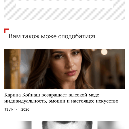
і
я
з
Вам також може сподобатися
а
п
и
с
і
Карина Койнаш возвращает высокой моде
индивидуальность, эмоции и настоящее искусство
в
13 Липня, 2026