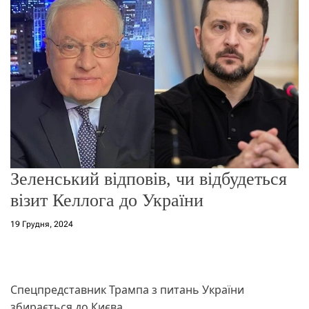
о
р
е
ж
и
м
у
Зеленський відповів, чи відбудеться
візит Келлога до України
19 Грудня, 2024
Спецпредставник Трампа з питань України
збирається до Києва