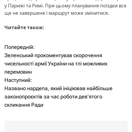
у Парижі та Римі. При цьому планування поїздки все
ще не завершене і маршрут може змінитися.
Читайте також:
Попередній:
Н
Зеленський прокоментував скорочення
а
чисельності армії України на тлі можливих
перемовин
в
Наступний:
і
Названо нардепа, який ініціював найбільше
законопроєктів за час роботи дев’ятого
г
скликання Ради
а
ц