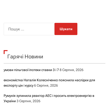
П
о
ш
у
к
Гарячі Новини
:
умови пільгової іпотеки ставки 3 і 7
8 Серпня, 2026
економістка Наталія Колесніченко пояснила наслідки для
експорту цін і курсу
6 Серпня, 2026
Румунія зупинила реактор АЕС і просить електроенергію в
України
3 Серпня, 2026