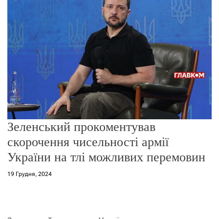
о
р
е
ж
и
м
у
Зеленський прокоментував
скорочення чисельності армії
України на тлі можливих перемовин
19 Грудня, 2024