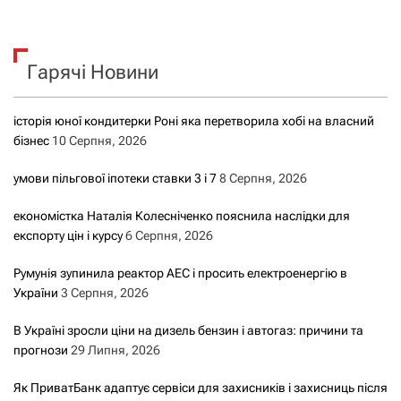
ш
у
к
Гарячі Новини
:
історія юної кондитерки Роні яка перетворила хобі на власний
бізнес
10 Серпня, 2026
умови пільгової іпотеки ставки 3 і 7
8 Серпня, 2026
економістка Наталія Колесніченко пояснила наслідки для
експорту цін і курсу
6 Серпня, 2026
Румунія зупинила реактор АЕС і просить електроенергію в
України
3 Серпня, 2026
В Україні зросли ціни на дизель бензин і автогаз: причини та
прогнози
29 Липня, 2026
Як ПриватБанк адаптує сервіси для захисників і захисниць після