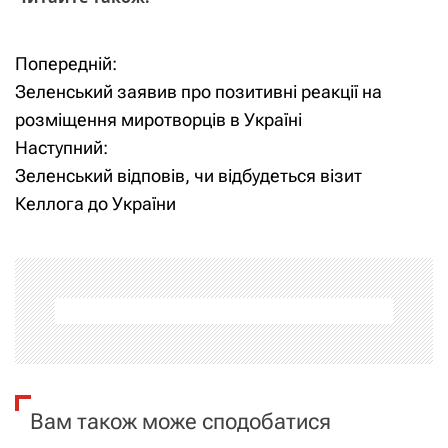
Попередній:
Н
Зеленський заявив про позитивні реакції на
а
розміщення миротворців в Україні
Наступний:
в
Зеленський відповів, чи відбудеться візит
і
Келлога до України
г
а
ц
і
я
Вам також може сподобатися