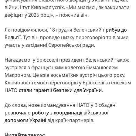
війни, і тут Київ має успіх. «Ми знаємо , як закривати
дефіцит у 2025 році», – пояснив він.
Як повідомлялося, 18 грудня Зеленський
прибув до
Бельгії
. Тут він проведе низку переговорів та візьме
участь у засіданні Європейської ради.
Нагадаємо, у Брюсселі президент Зеленський також
зустрівся з французьким колегою Емманюелем
Макроном. Це вже восьма їхня зустріч цього року.
Ключовою темою переговорів у Брюсселі з генсеком
НАТО
стали гарантії безпеки для України
.
До слова, нове командування НАТО у Вісбадені
розпочало роботу з координації військової
допомоги Україні
від країн-партнерів.
Читайте також: