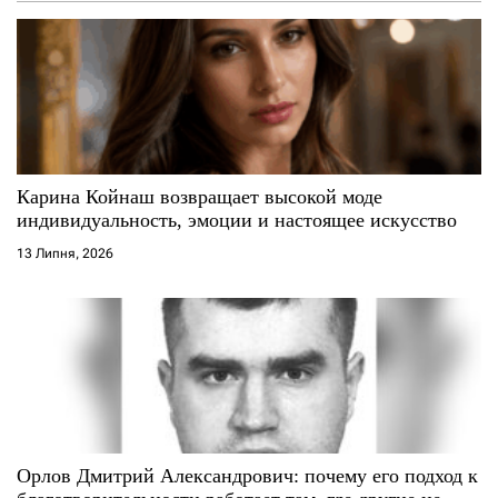
з
а
п
и
с
Карина Койнаш возвращает высокой моде
индивидуальность, эмоции и настоящее искусство
і
13 Липня, 2026
в
Орлов Дмитрий Александрович: почему его подход к