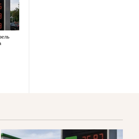
зель
а