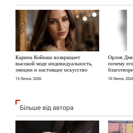
а
п
и
с
Карина Койнаш возвращает
Орлов Дми
і
высокой моде индивидуальность,
почему его
эмоции и настоящее искусство
благотвори
в
где други
13 Липня, 2026
10 Липня, 202
Більше від автора