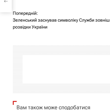
Попередній:
Н
Зеленський заснував символіку Служби зовніш
а
розвідки України
в
і
г
а
ц
і
я
Вам також може сподобатися
з