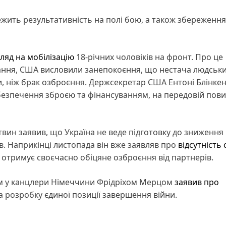
алежить результативність на полі бою, а також збереженн
ляд на мобілізацію
18-річних чоловіків на фронт. Про це
дання, США висловили занепокоєння, що нестача людськ
, ніж брак озброєння. Держсекретар США Ентоні Блінкен
забезпечення зброєю та фінансуванням, на передовій пови
вин заявив, що Україна не веде підготовку до зниження
ків. Наприкінці листопада він вже заявляв про
відсутність 
е отримує своєчасно обіцяне озброєння від партнерів.
атом у канцлери Німеччини Фрідріхом Мерцом
заявив про
а розробку єдиної позиції завершення війни.