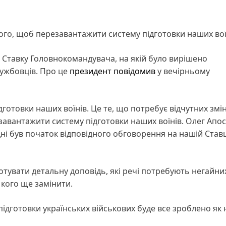
того, щоб перезавантажити систему підготовки наших вої
 Ставку Головнокомандувача, на якій було вирішено
лужбовців. Про це
президент
повідомив
у вечірньому
ідготовки наших воїнів. Це те, що потребує відчутних змін
езавантажити систему підготовки наших воїнів. Олег Апос
і був початок відповідного обговорення на нашій Ставці
тувати детальну доповідь, які речі потребують негайних
 кого ще замінити.
дготовки українських військових буде все зроблено як 