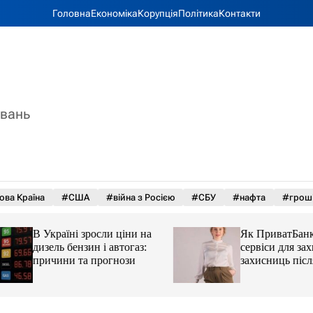
Головна
Економіка
Корупція
Політика
Контакти
увань
ова Країна
#США
#війна з Росією
#СБУ
#нафта
#грош
В Україні зросли ціни на
Як ПриватБанк а
дизель бензин і автогаз:
сервіси для захисн
причини та прогнози
захисниць після 