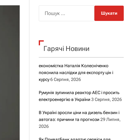
о
р
П
о
о
в
о
ш
г
у
о
р
к
е
Гарячі Новини
:
ж
и
м
у
економістка Наталія Колесніченко
пояснила наслідки для експорту цін і
курсу
6 Серпня, 2026
Румунія зупинила реактор АЕС і просить
електроенергію в України
3 Серпня, 2026
В Україні зросли ціни на дизель бензин і
автогаз: причини та прогнози
29 Липня,
2026
Як ПриватБанк адаптує сервіси для