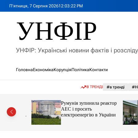
П
П’ятниця, 7 Серпня 2026
12
:
03
:
24
PM
е
р
УНФІР
е
й
т
и
УНФІР: Українські новини фактів і розслід
д
о
в
Головна
Економіка
Корупція
Політика
Контакти
м
і
с
В ТРЕНДІ
#в тренді
#Н
т
у
лія
Румунія зупинила реактор
яснила
АЕС і просить
орту цін і
електроенергію в України