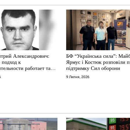
трий Александрович:
БФ “Українська сила”: Май
 подход к
Ярмус і Костюк розповіли 
тельности работает там,
підтримку Сил оборони
е не выдерживают
6
9 Липня, 2026