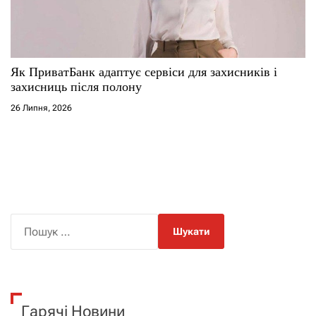
Як ПриватБанк адаптує сервіси для захисників і
захисниць після полону
26 Липня, 2026
П
о
ш
у
к
Гарячі Новини
: