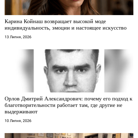
и
с
Карина Койнаш возвращает высокой моде
индивидуальность, эмоции и настоящее искусство
і
13 Липня, 2026
в
Орлов Дмитрий Александрович: почему его подход к
благотворительности работает там, где другие не
выдерживают
10 Липня, 2026