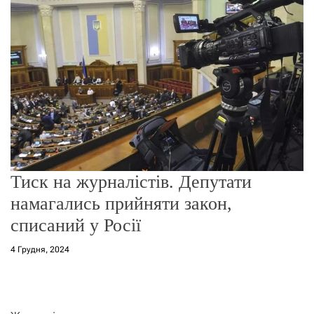
о
р
е
ж
и
м
у
Тиск на журналістів. Депутати
намагались прийняти закон,
списаний у Росії
4 Грудня, 2024