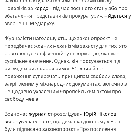
законопроєкту, є матеріали про схеми виїзду
чоловіків за
кордон
під час воєнного стану або про
збагачення представників прокуратури», –
йдеться
у
зверненні Медіаруху.
Журналісти наголошують, що законопроєкт не
передбачає жодних механізмів захисту для тих, хто
розголошує конфіденційну інформацію, яка має
суспільне значення. Однак, він просувається під
виглядом виконання вимог ЄС, хоча його
положення суперечать принципам свободи слова,
закріпленим у міжнародних документах, включно з
нещодавно ухваленим Європейським актом про
свободу медіа.
Водночас
журналіст
-розслідувач
Юрій Ніколов
звернув
увагу на те, що декілька днів тому у Росії
були підписано законопроєкт «Про посилення