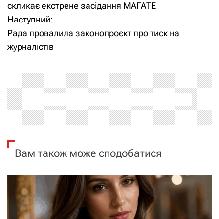
а
скликає екстрене засідання МАГАТЕ
Наступний:
в
Рада провалила законопроєкт про тиск на
і
журналістів
г
а
ц
і
я
Вам також може сподобатися
з
а
п