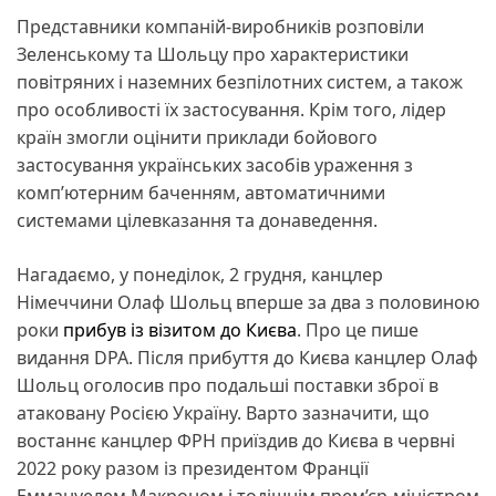
Представники компаній-виробників розповіли
Зеленському та Шольцу про характеристики
повітряних і наземних безпілотних систем, а також
про особливості їх застосування. Крім того, лідер
країн змогли оцінити приклади бойового
застосування українських засобів ураження з
комп’ютерним баченням, автоматичними
системами цілевказання та донаведення.
Нагадаємо, у понеділок, 2 грудня, канцлер
Німеччини Олаф Шольц вперше за два з половиною
роки
прибув із візитом до Києва
. Про це пише
видання DPA. Після прибуття до Києва канцлер Олаф
Шольц оголосив про подальші поставки зброї в
атаковану Росією Україну. Варто зазначити, що
востаннє канцлер ФРН приїздив до Києва в червні
2022 року разом із президентом Франції
Еммануелем Макроном і тодішнім прем’єр-міністром