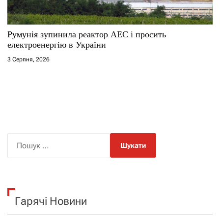
Румунія зупинила реактор АЕС і просить
електроенергію в України
3 Серпня, 2026
П
о
ш
у
к
Гарячі Новини
: