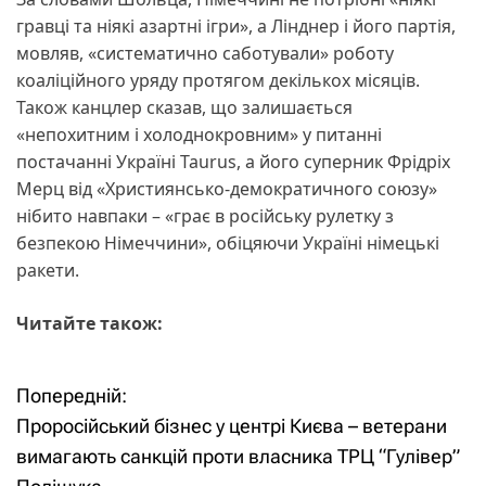
гравці та ніякі азартні ігри», а Лінднер і його партія,
мовляв, «систематично саботували» роботу
коаліційного уряду протягом декількох місяців.
Також канцлер сказав, що залишається
«непохитним і холоднокровним» у питанні
постачанні Україні Taurus, а його суперник Фрідріх
Мерц від «Християнсько-демократичного союзу»
нібито навпаки – «грає в російську рулетку з
безпекою Німеччини», обіцяючи Україні німецькі
ракети.
Читайте також:
Попередній:
Н
Проросійський бізнес у центрі Києва – ветерани
а
вимагають санкцій проти власника ТРЦ “Гулівер”