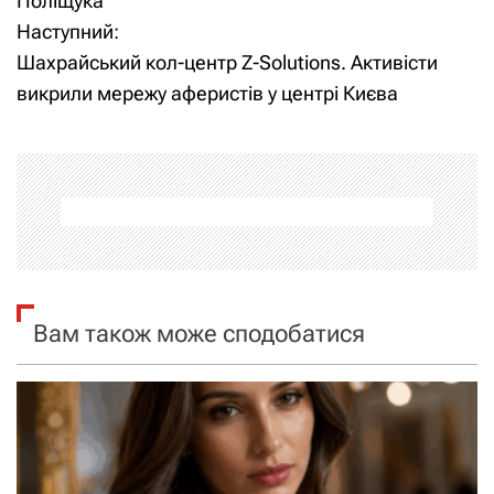
Поліщука
в
Наступний:
і
Шахрайський кол-центр Z-Solutions. Активісти
викрили мережу аферистів у центрі Києва
г
а
ц
і
я
Вам також може сподобатися
з
а
п
и