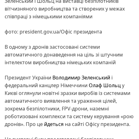
Зеленський і Шольц на виставці безпілотників
вітчизняного виробництва та створених у межах
співпраці з німецькими компаніями
фото: president.gov.ua/Офіс президента
В одному з дронів застосовані системи
автоматичного донаведення на ціль зі штучним
інтелектом виробництва німецьких компаній
Президент України
Володимир Зеленський
і
федеральний канцлер Німеччини
Олаф Шольц
у
Києві оглянули новітні зразки виробів із системами
автоматичного виявлення та ураження цілей,
зокрема безпілотники, FPV-дрони, наземні
роботизовані комплекси та систему керування «рою
дронів». Про це
йдеться
на сайті Офісу президента.