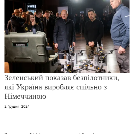
о
р
е
ж
и
м
у
Зеленський показав безпілотники,
які Україна виробляє спільно з
Німеччиною
2 Грудня, 2024