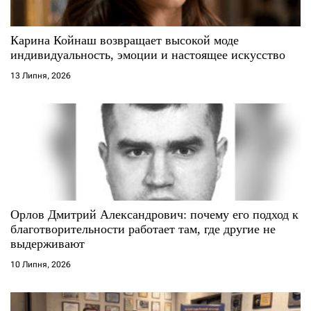
с
Карина Койнаш возвращает высокой моде
і
индивидуальность, эмоции и настоящее искусство
13 Липня, 2026
в
Орлов Дмитрий Александрович: почему его подход к
благотворительности работает там, где другие не
выдерживают
10 Липня, 2026