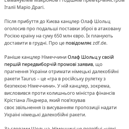
Італії Маріо Драгі.
Після прибуття до Києва канцлер Олаф Шольц
оголосив про подальші поставки зброї в атаковану
Росією країну на суму 650 млн євро. Їх планують
доставити в грудні. Про це
повідомляє
zdf.de.
Раніше канцлер Німеччини
Олаф Шольц у своїй
першій передвиборчій промові заявив
, що
прагнення України отримати німецькі далекобійні
ракети Taurus – це «гра в російську рулетку з
безпекою Німеччини». У ній канцлер, зокрема,
висловився проти колишнього міністра фінансів
Крістіана Лінднера, який пов’язував
своє звільнення із висуванням пропозиції надати
Україні німецькі далекобійні ракети.
За словами Шольца, Німеччині не потрібні «ніякі