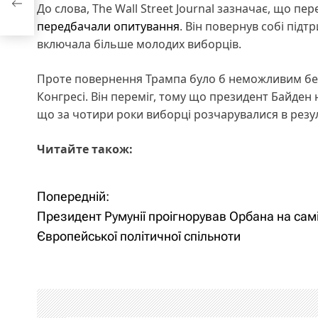
До слова, The Wall Street Journal зазначає, що 
передбачали опитування
. Він повернув собі підтр
включала більше молодих виборців.
Проте повернення Трампа було б неможливим без 
Конгресі. Він переміг, тому що президент Байден не
що за чотири роки виборці розчарувалися в резул
Читайте також:
Попередній:
Н
Президент Румунії проігнорував Орбана на самі
а
Європейської політичної спільноти
в
і