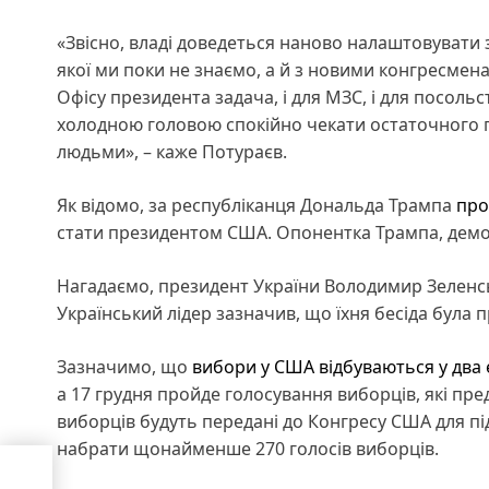
«Звісно, владі доведеться наново налаштовувати 
якої ми поки не знаємо, а й з новими конгресменам
Офісу президента задача, і для МЗС, і для посольс
холодною головою спокійно чекати остаточного п
людьми», – каже Потураєв.
Як відомо, за республіканця Дональда Трампа
про
стати президентом США. Опонентка Трампа, демок
Нагадаємо, президент України Володимир Зелен
Український лідер зазначив, що їхня бесіда була 
Зазначимо, що
вибори у США відбуваються у два
а 17 грудня пройде голосування виборців, які пре
виборців будуть передані до Конгресу США для пі
набрати щонайменше 270 голосів виборців.
в