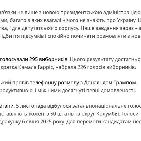
зв’язки не лише з новою президентською адміністрацією,
и, багато з яких взагалі нічого не знають про Україну. Ц
тва, і для депутатського корпусу. Наше завдання зараз – 
ідбиття підсумків і спокійно починати розмовляти з но
голосували 295 виборників
. Цього результату достатнь
ратка Камала Гарріс, набрала 226 голосів виборників.
ський
провів телефонну розмову з Дональдом Трампом
.
продуктивною, і між ними досягнуті певні домовленості.
 етапи
. 5 листопада відбулося загальнонаціональне голо
дставляють кожен із 50 штатів та округ Колумбія. Голоси
драхунку 6 січня 2025 року. Для перемоги кандидатам не