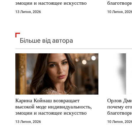
эмоции и настоящее искусство
благотвори
в
где други
13 Липня, 2026
10 Липня, 202
Більше від автора
Карина Койнаш возвращает
Орлов Дми
высокой моде индивидуальность,
почему его
эмоции и настоящее искусство
благотвори
где други
13 Липня, 2026
10 Липня, 202