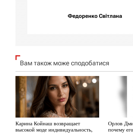
г
а
Федоренко Світлана
ц
і
я
Вам також може сподобатися
з
а
п
и
с
Карина Койнаш возвращает
Орлов Дми
і
высокой моде индивидуальность,
почему его