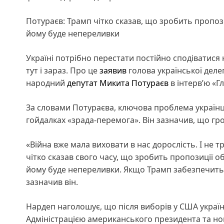
Потураєв: Трамп чітко сказав, що зробить пропоз
йому буде непереливки
Україні потрібно перестати постійно сподіватися 
тут і зараз. Про це
заявив
голова української делег
народний
депутат
Микита Потураєв
в інтерв’ю «Г
За словами Потураєва, ключова проблема українц
гойдалках «зрада-перемога». Він зазначив, що гро
«Війна вже мала виховати в нас дорослість. І не 
чітко сказав свого часу, що зробить пропозиції о
йому буде непереливки. Якщо Трамп забезпечить У
зазначив він.
Нардеп наголошує, що після виборів у США україн
Адміністрацією американського президента та н