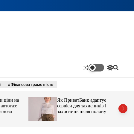
П
П
е
о
р
ш
і
#Фінансова грамотність
е
у
м
к
и
ціни на
Як ПриватБанк адаптує
к
а
тогаз:
сервіси для захисників і
ч
ози
захисниць після полону
к
о
л
ь