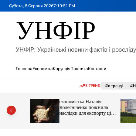
П
Субота, 8 Серпня 2026
7
:
10
:
53
PM
е
р
УНФІР
е
й
т
и
УНФІР: Українські новини фактів і розслід
д
о
в
Головна
Економіка
Корупція
Політика
Контакти
м
і
с
В ТРЕНДІ
#в тренді
#Н
т
у
іпотеки
економістка Наталія
Колесніченко пояснила
наслідки для експорту цін і
курсу