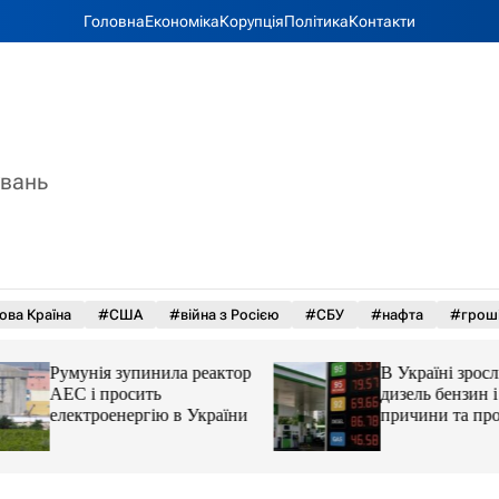
Головна
Економіка
Корупція
Політика
Контакти
увань
ова Країна
#США
#війна з Росією
#СБУ
#нафта
#грош
Румунія зупинила реактор
В Україні зросли 
АЕС і просить
дизель бензин і ав
електроенергію в України
причини та прогн