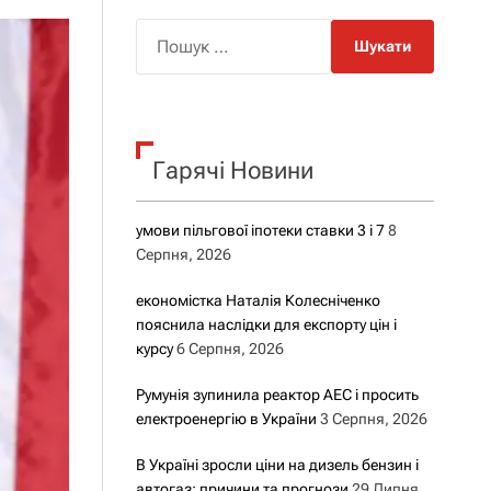
о
р
П
о
о
в
о
ш
г
у
о
р
к
е
Гарячі Новини
:
ж
и
м
у
умови пільгової іпотеки ставки 3 і 7
8
Серпня, 2026
економістка Наталія Колесніченко
пояснила наслідки для експорту цін і
курсу
6 Серпня, 2026
Румунія зупинила реактор АЕС і просить
електроенергію в України
3 Серпня, 2026
В Україні зросли ціни на дизель бензин і
автогаз: причини та прогнози
29 Липня,