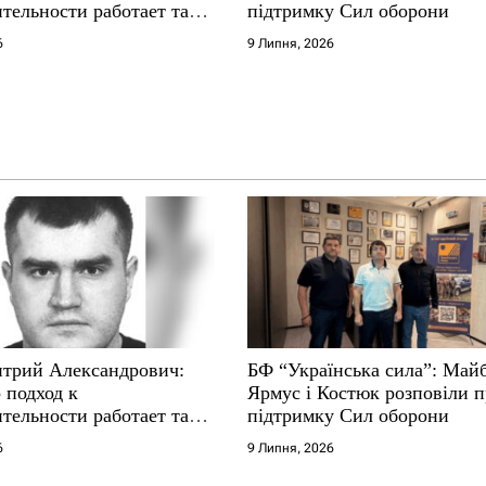
тельности работает там,
підтримку Сил оборони
е не выдерживают
6
9 Липня, 2026
трий Александрович:
БФ “Українська сила”: Май
 подход к
Ярмус і Костюк розповіли 
тельности работает там,
підтримку Сил оборони
е не выдерживают
6
9 Липня, 2026