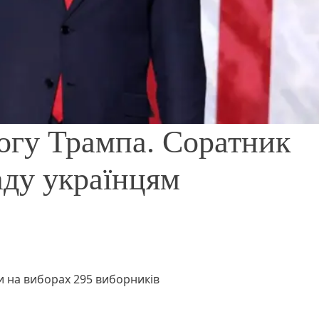
огу Трампа. Соратник
аду українцям
и на виборах 295 виборників