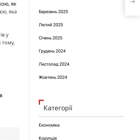
кою, як
пос
ією, яка
Березень 2025
Лютий 2025
ів у
Січень 2025
і тому,
Грудень 2024
Листопад 2024
Жовтень 2024
в
Категорії
Економіка
Корупція