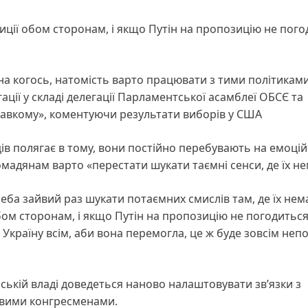
иції обом сторонам, і якщо Путін на пропозицію не пого
на когось, натомість варто працювати з тими політиками,
ації у складі делегації Парламентської асамблеї ОБСЄ та
лавкому», коментуючи результати виборів у США
ів полягає в тому, вони постійно перебувають на емоці
мадянам варто «перестати шукати таємні сенси, де їх не
треба зайвий раз шукати потаємних смислів там, де їх нем
бом сторонам, і якщо Путін на пропозицію не погодиться
країну всім, аби вона перемогла, це ж буде зовсім непо
ській владі доведеться наново налаштовувати зв’язки з
овими конгресменами.