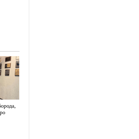
борода,
про