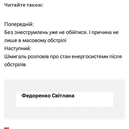
Читайте також:
Попередній:
Н
​Без знеструмлень уже не обійтися. І причина не
а
лише в масовому обстрілі
Наступний:
в
Шмигаль розповів про стан енергосистеми після
і
обстрілів
г
а
Федоренко Світлана
ц
і
я