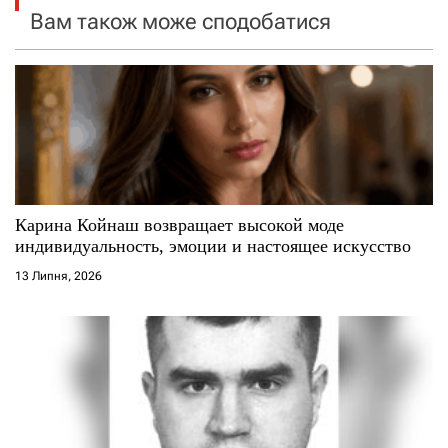
Вам також може сподобатися
з
а
п
и
с
Карина Койнаш возвращает высокой моде
і
индивидуальность, эмоции и настоящее искусство
13 Липня, 2026
в