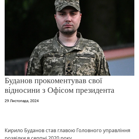
о
р
е
ж
и
м
у
Буданов прокоментував свої
відносини з Офісом президента
29 Листопада, 2024
Кирило Буданов став главою Головного управління
розвідки в серпні 2020 року