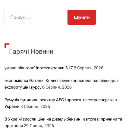
П
о
ш
у
к
Гарячі Новини
:
умови пільгової іпотеки ставки 3 і 7
8 Серпня, 2026
економістка Наталія Колесніченко пояснила наслідки для
експорту цін і курсу
6 Серпня, 2026
Румунія зупинила реактор АЕС і просить електроенергію в
України
3 Серпня, 2026
В Україні зросли ціни на дизель бензин і автогаз: причини та
прогнози
29 Липня, 2026