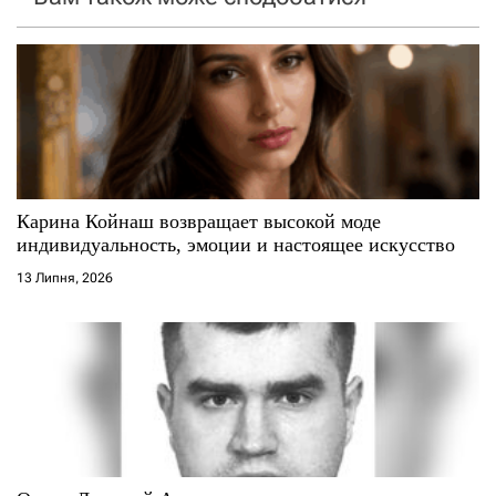
з
а
п
и
с
Карина Койнаш возвращает высокой моде
і
индивидуальность, эмоции и настоящее искусство
13 Липня, 2026
в