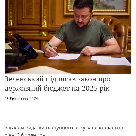
о
р
е
ж
и
м
у
Зеленський підписав закон про
державний бюджет на 2025 рік
28 Листопада, 2024
Загалом видатки наступного року заплановані на
рівні 3,6 трлн грн