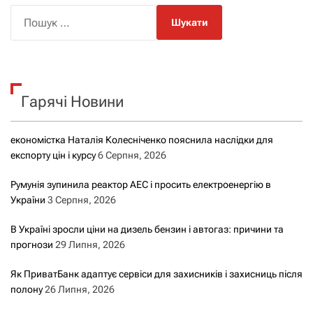
П
о
ш
у
к
Гарячі Новини
:
економістка Наталія Колесніченко пояснила наслідки для
експорту цін і курсу
6 Серпня, 2026
Румунія зупинила реактор АЕС і просить електроенергію в
України
3 Серпня, 2026
В Україні зросли ціни на дизель бензин і автогаз: причини та
прогнози
29 Липня, 2026
Як ПриватБанк адаптує сервіси для захисників і захисниць після
полону
26 Липня, 2026