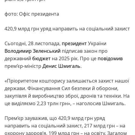
фото: Офіс президента
420,9 млрд грн уряд направить на соціальний захист
Сьогодні, 28 листопада,
президент
України
Володимир Зеленський
підписав закон про
державний
бюджет
на 2025 рік. Про це
повідомив
прем’єр-міністр
Денис Шмигаль
.
«Пріоритетом кошторису залишається захист нашої
держави. Фінансування Сил безпеки й оборони,
закупівля й виробництво зброї, дронів та техніки. На
це виділяємо 2,23 трлн грн», – наголосив Шмигаль.
Прем’єр зауважив, що 420,9 млрд грн уряд
направить на соціальний захист, 217 млрд грн – на
охорону здоров’я, 199 млрд грн – на освіту. Загалом