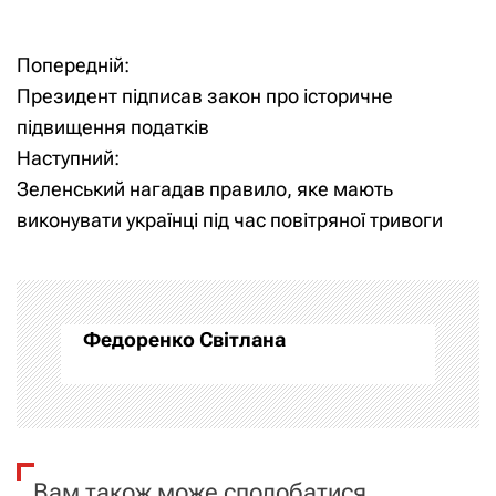
Попередній:
Н
Президент підписав закон про історичне
а
підвищення податків
Наступний:
в
Зеленський нагадав правило, яке мають
і
виконувати українці під час повітряної тривоги
г
а
Федоренко Світлана
ц
і
я
Вам також може сподобатися