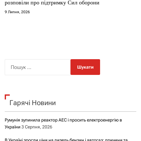
розповіли про підтримку Сил оборони
9 Липня, 2026
П
о
ш
у
к
Гарячі Новини
:
Румунія зупинила реактор АЕС і просить електроенергію в
України
3 Серпня, 2026
В Україні зросли ціни на дизель бензин і автогаз: причини та