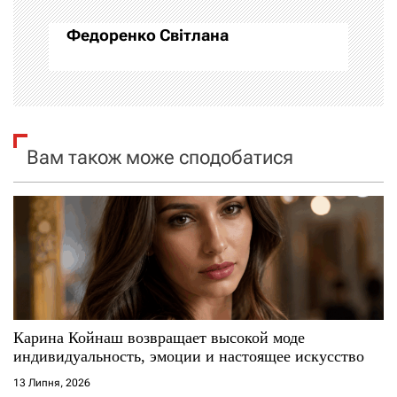
а
Федоренко Світлана
ц
і
я
Вам також може сподобатися
з
а
п
и
с
Карина Койнаш возвращает высокой моде
і
индивидуальность, эмоции и настоящее искусство
13 Липня, 2026
в