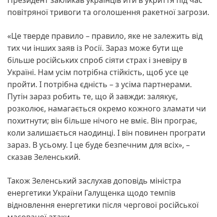
повітряної тривоги та оголошення ракетної загрози.
«Це тверде правило – правило, яке не залежить від
тих чи інших заяв із Росії. Зараз може бути ще
більше російських спроб сіяти страх і зневіру в
Україні. Нам усім потрібна стійкість, щоб усе це
пройти. І потрібна єдність – з усіма партнерами.
Путін зараз робить те, що й завжди: залякує,
розколює, намагається окремо кожного зламати чи
похитнути; він більше нічого не вміє. Він програє,
коли залишається наодинці. І він повинен програти
зараз. В усьому. І це буде безпечним для всіх», –
сказав Зеленський.
Також Зеленський заслухав доповідь міністра
енергетики України Галущенка щодо темпів
відновлення енергетики після чергової російської
масованої атаки