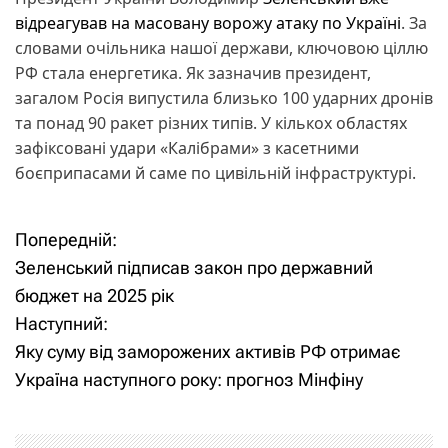
відреагував на масовану ворожу атаку по Україні
. За
словами очільника нашої держави, ключовою ціллю
РФ стала енергетика. Як зазначив президент,
загалом Росія випустила близько 100 ударних дронів
та понад 90 ракет різних типів. У кількох областях
зафіксовані удари «Калібрами» з касетними
боєприпасами й саме по цивільній інфраструктурі.
Попередній:
Н
Зеленський підписав закон про державний
а
бюджет на 2025 рік
Наступний:
в
Яку суму від заморожених активів РФ отримає
і
Україна наступного року: прогноз Мінфіну
г