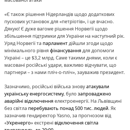
«Є також рішення Нідерландів щодо додаткових
пускових установок для «петріотів», і це вчасно.
Дякую! Є дуже вагоме рішення Норвегії щодо
збільшення підтримки для України на наступний рік.
Уряд Норвегії та
парламент
дійшли згоди щодо
мінімального рівня
фінансування
для допомоги
Україні – це $3,2 млрд. Саме такими днями, коли є
масовані російські удари, важливо відчувати, що
партнери – з нами пліч-о-пліч», зауважив президент.
Зазначимо, російські війська знову
атакували
українську енергосистему
, було
запроваджено
аварійні відключення
електроенергії. На Львівщині
без світла
перебувають понад 500 тис. людей
. Як
зазначив гендиректор Yasno, за прогнозом від
«
Укренерго
» екстрені
відключення світла
триватимуть до 20:00
.