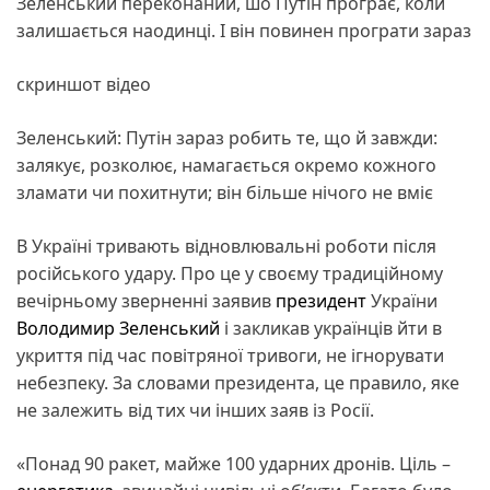
Зеленський переконаний, шо Путін програє, коли
залишається наодинці. І він повинен програти зараз
скриншот відео
Зеленський: Путін зараз робить те, що й завжди:
залякує, розколює, намагається окремо кожного
зламати чи похитнути; він більше нічого не вміє
В Україні тривають відновлювальні роботи після
російського удару. Про це у своєму традиційному
вечірньому зверненні заявив
президент
України
Володимир Зеленський
і закликав українців йти в
укриття під час повітряної тривоги, не ігнорувати
небезпеку. За словами президента, це правило, яке
не залежить від тих чи інших заяв із Росії.
«Понад 90 ракет, майже 100 ударних дронів. Ціль –