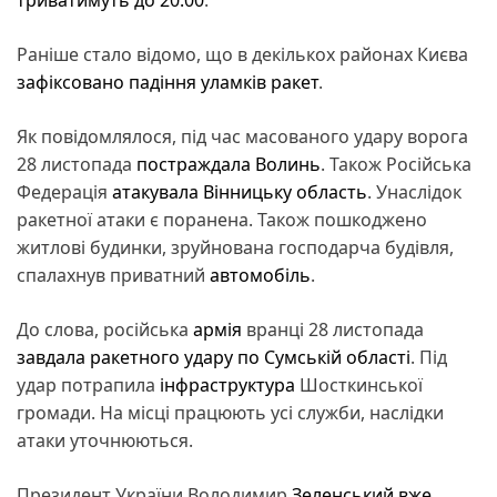
Раніше стало відомо, що в декількох районах Києва
зафіксовано падіння уламків ракет
.
Як повідомлялося, під час масованого удару ворога
28 листопада
постраждала Волинь
. Також Російська
Федерація
атакувала Вінницьку область
. Унаслідок
ракетної атаки є поранена. Також пошкоджено
житлові будинки, зруйнована господарча будівля,
спалахнув приватний
автомобіль
.
До слова, російська
армія
вранці 28 листопада
завдала ракетного удару по Сумській області
. Під
удар потрапила
інфраструктура
Шосткинської
громади. На місці працюють усі служби, наслідки
атаки уточнюються.
Президент України Володимир
Зеленський вже