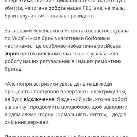
енергетика
, звичайні цивільні об’єкти. Багато було
збиттів, непогана
робота
нашої РЕБ, але, на жаль,
були і влучання», – сказав президент.
За словами Зеленського Росія також застосовувала
по Україні «калібри» з касетними бойовими
частинами, і це особливо небезпечна російська
зброя
проти цивільних, яка значно ускладнила
роботу наших рятувальників і наших ремонтних
бригад.
«Але попри всі ризики увесь день наші люди
працюють і поступово повертають електрику там,
де були
відключення
. Я вдячний усім, хто на роботі
від ранку і продовжить цілодобово, щоб відновити
людям елементарну нормальність життя», – додав
очільник держави.
Президент закликав українців йти в укриття під час