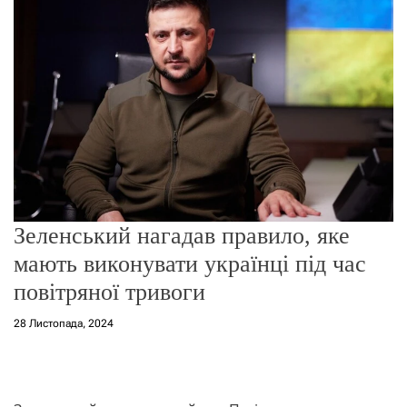
о
р
е
ж
и
м
у
Зеленський нагадав правило, яке
мають виконувати українці під час
повітряної тривоги
28 Листопада, 2024