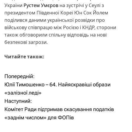
України
Рустем Умєров
на зустрічі у Сеулі з
президентом Південної Кореї Юн Сок Йолем
поділився даними української розвідки про
військову співпрацю між Росією і КНДР, сторони
також обговорили спільну відповідь на нові
безпекові загрози.
Читайте також:
Попередній:
Н
Юлії Тимошенко – 64. Найяскравіші образи
а
«залізної леді»
Наступний:
в
Комітет Ради підтримав скасування податків
і
«заднім числом» для ФОПів
г