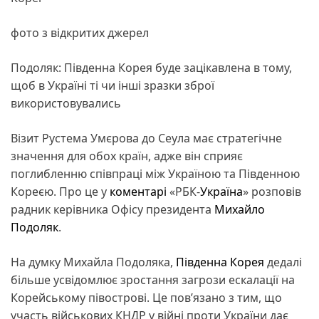
фото з відкритих джерел
Подоляк: Південна Корея буде зацікавлена в тому,
щоб в Україні ті чи інші зразки зброї
використовувались
Візит Рустема Умєрова до Сеула має стратегічне
значення для обох країн, адже він сприяє
поглибленню співпраці між Україною та Південною
Кореєю. Про це у
коментарі
«РБК-
Україна
» розповів
радник керівника Офісу президента
Михайло
Подоляк
.
На думку Михайла Подоляка,
Південна Корея
дедалі
більше усвідомлює зростання загрози ескалації на
Корейському півострові. Це пов’язано з тим, що
участь військових КНДР у війні проти України дає