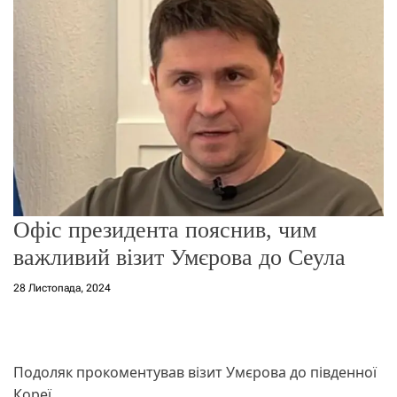
о
р
е
ж
и
м
у
Офіс президента пояснив, чим
важливий візит Умєрова до Сеула
28 Листопада, 2024
Подоляк прокоментував візит Умєрова до південної
Кореї