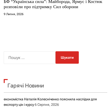
БФ “Українська сила”: Майборода, Ярмус і Костюк
розповіли про підтримку Сил оборони
9 Липня, 2026
П
о
ш
у
к
Гарячі Новини
:
економістка Наталія Колесніченко пояснила наслідки для
експорту цін і курсу
6 Серпня, 2026