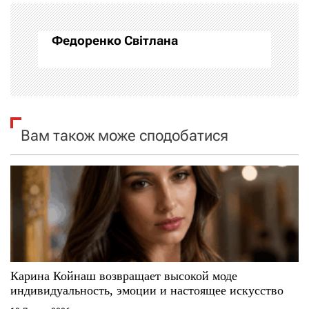
а
Федоренко Світлана
ц
і
я
Вам також може сподобатися
з
а
п
и
с
Карина Койнаш возвращает высокой моде
і
индивидуальность, эмоции и настоящее искусство