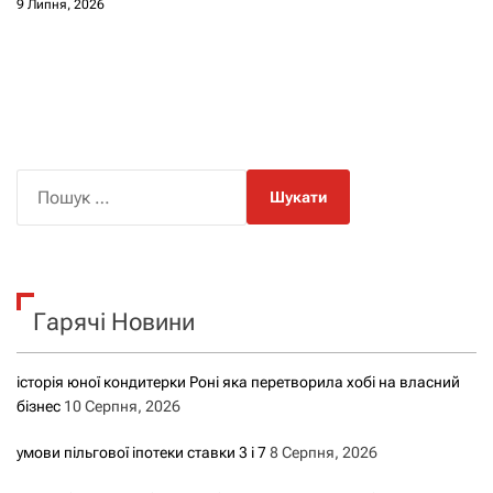
9 Липня, 2026
П
о
ш
у
к
Гарячі Новини
:
історія юної кондитерки Роні яка перетворила хобі на власний
бізнес
10 Серпня, 2026
умови пільгової іпотеки ставки 3 і 7
8 Серпня, 2026