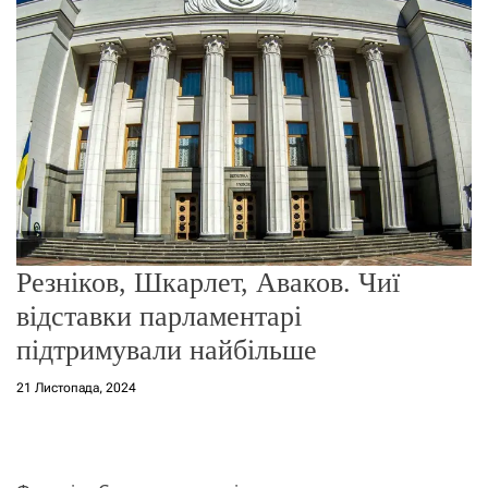
о
р
е
ж
и
м
у
Резніков, Шкарлет, Аваков. Чиї
відставки парламентарі
підтримували найбільше
21 Листопада, 2024