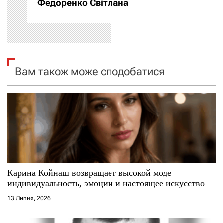
Федоренко Світлана
ц
і
я
Вам також може сподобатися
з
а
п
и
с
Карина Койнаш возвращает высокой моде
і
индивидуальность, эмоции и настоящее искусство
13 Липня, 2026
в