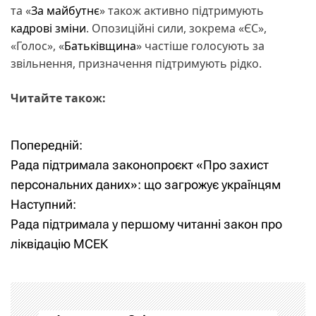
та «
За майбутнє
» також активно підтримують
кадрові зміни
. Опозиційні сили, зокрема «ЄС»,
«Голос», «
Батьківщина
» частіше голосують за
звільнення, призначення підтримують рідко.
Читайте також:
Попередній:
Н
Рада підтримала законопроєкт «Про захист
а
персональних даних»: що загрожує українцям
Наступний:
в
Рада підтримала у першому читанні закон про
і
ліквідацію МСЕК
г
а