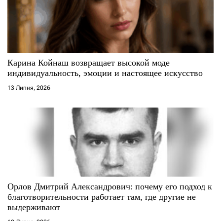
п
и
с
Карина Койнаш возвращает высокой моде
і
индивидуальность, эмоции и настоящее искусство
13 Липня, 2026
в
Орлов Дмитрий Александрович: почему его подход к
благотворительности работает там, где другие не
выдерживают