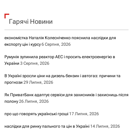
у
к
Гарячі Новини
:
економістка Наталія Колесніченко пояснила наслідки для
експорту цін і курсу
6 Серпня, 2026
Румунія зупинила реактор АЕС і просить електроенергію в
України
3 Серпня, 2026
В Україні зросли ціни на дизель бензин і автогаз: причини та
прогнози
29 Липня, 2026
Як ПриватБанк адаптує сервіси для захисників і захисниць після
полону
26 Липня, 2026
про що говорять українські гроші
17 Липня, 2026
наслідки для ринку пального та цін в Україні
14 Липня, 2026