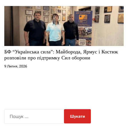
БФ “Українська сила”: Майборода, Ярмус і Костюк
розповіли про підтримку Сил оборони
9 Липня, 2026
П
о
ш