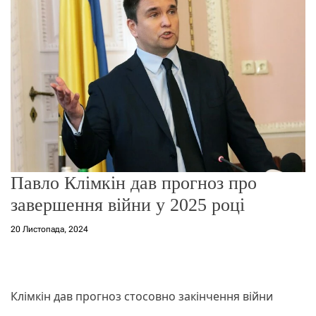
о
р
е
ж
и
м
у
Павло Клімкін дав прогноз про
завершення війни у 2025 році
20 Листопада, 2024
Клімкін дав прогноз стосовно закінчення війни