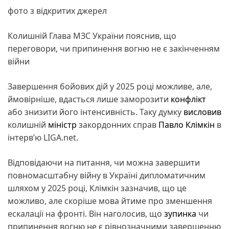
фото з відкритих джерел
Колишній Глава МЗС України пояснив, що
переговори, чи припинення вогню не є закінченням
війни
Завершення бойових дій у 2025 році можливе, але,
ймовірніше, вдасться лише заморозити
конфлікт
або знизити його інтенсивність. Таку думку
висловив
колишній
міністр
закордонних справ
Павло Клімкін
в
інтерв’ю LIGA.net.
Відповідаючи на питання, чи можна завершити
повномасштабну війну в Україні дипломатичним
шляхом у 2025 році, Клімкін зазначив, що це
можливо, але скоріше мова йтиме про зменшення
ескалації на фронті. Він наголосив, що
зупинка
чи
припинення вогню не є рівнозначними завершенню