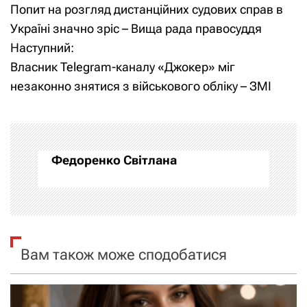
Попит на розгляд дистанційних судових справ в
а
Україні значно зріс – Вища рада правосуддя
Наступний:
в
Власник Telegram-каналу «Джокер» міг
і
незаконно знятися з військового обліку – ЗМІ
г
а
Федоренко Світлана
ц
і
я
Вам також може сподобатися
з
а