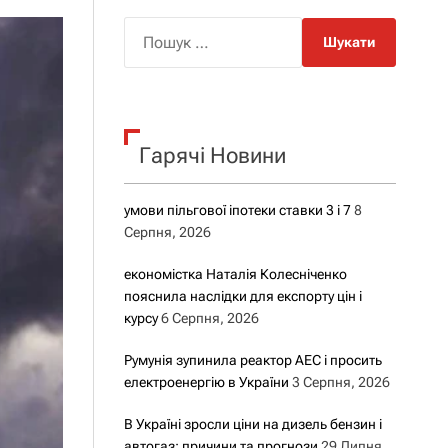
о
р
П
о
о
в
о
ш
г
у
о
р
к
е
Гарячі Новини
:
ж
и
м
у
умови пільгової іпотеки ставки 3 і 7
8
Серпня, 2026
економістка Наталія Колесніченко
пояснила наслідки для експорту цін і
курсу
6 Серпня, 2026
Румунія зупинила реактор АЕС і просить
електроенергію в України
3 Серпня, 2026
В Україні зросли ціни на дизель бензин і
автогаз: причини та прогнози
29 Липня,