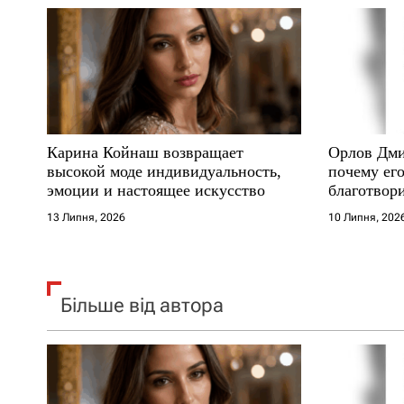
а
п
и
с
Карина Койнаш возвращает
Орлов Дми
і
высокой моде индивидуальность,
почему его
эмоции и настоящее искусство
благотвори
в
где други
13 Липня, 2026
10 Липня, 202
Більше від автора