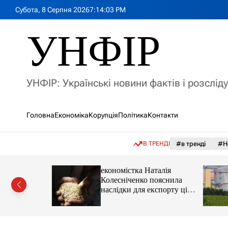
П
Субота, 8 Серпня 2026
7
:
14
:
05
PM
е
р
УНФІР
е
й
т
и
УНФІР: Українські новини фактів і розслід
д
о
в
Головна
Економіка
Корупція
Політика
Контакти
м
і
с
В ТРЕНДІ
#в тренді
#Н
т
у
іпотеки
економістка Наталія
Колесніченко пояснила
наслідки для експорту цін і
курсу