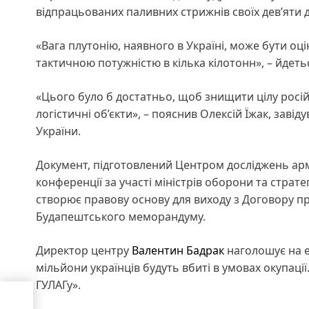
відпрацьованих паливних стрижнів своїх дев’яти д
«Вага плутонію, наявного в Україні, може бути оц
тактичною потужністю в кілька кілотонн», – йдетьс
«Цього було б достатньо, щоб знищити цілу росі
логістичні об’єкти», – пояснив Олексій Їжак, заві
України.
Документ, підготовлений Центром досліджень армі
конференції за участі міністрів оборони та страте
створює правову основу для виходу з Договору 
Будапештського меморандуму.
Директор центру
Валентин Бадрак
наголошує на е
мільйони українців будуть вбиті в умовах окупаці
ГУЛАГу».
ість
х