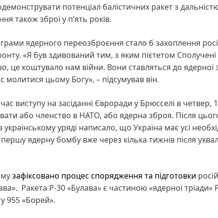
одемонструвати потенціал балістичних ракет з дальніст
ня також зброї у п’ять років.
ограми ядерного переозброєння стало б захоплення рос
ронту. «Я був здивований тим, з яким пієтетом Сполучен
о, це коштувало нам війни. Вони ставляться до ядерної 
ас молитися цьому Богу», – підсумував він.
 час виступу на засіданні Євроради у Брюсселі в четвер, 
вати або членство в НАТО, або ядерна зброя. Після цьог
 українському уряді написало, що Україна має усі необхі
 першу ядерну бомбу вже через кілька тижнів після ухва
ому
зафіксовано процес спорядження та підготовки
росій
ва». Ракета Р-30 «Булава» є частиною «ядерної тріади» Р
у 955 «Борей».