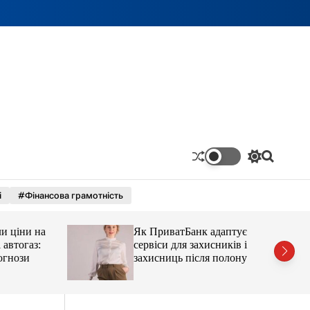
П
П
е
о
р
ш
і
#Фінансова грамотність
е
у
м
к
и
ціни на
Як ПриватБанк адаптує
к
а
тогаз:
сервіси для захисників і
ч
ози
захисниць після полону
к
о
л
ь