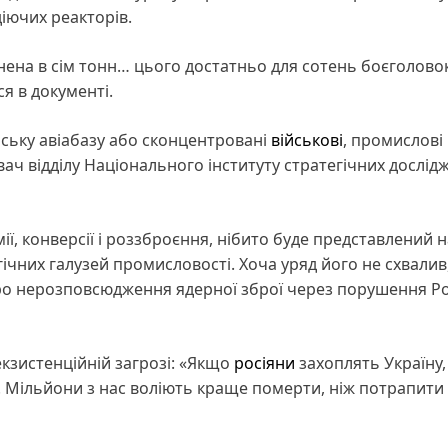
іючих реакторів.
інена в сім тонн… цього достатньо для сотень боєголовок
я в документі.
йську авіабазу або сконцентровані
військові
, промислові
дувач відділу Національного інституту стратегічних дослід
ї, конверсії і роззброєння, нібито буде представлений н
гічних галузей промисловості. Хоча уряд його не схвалив,
про нерозповсюдження ядерної зброї через порушення Р
кзистенційній загрозі: «Якщо
росіяни
захоплять Україну,
ї. Мільйони з нас воліють краще померти, ніж потрапити