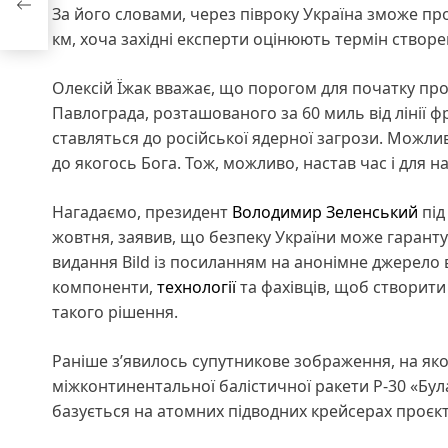
За його словами, через півроку Україна зможе пр
км, хоча західні експерти оцінюють термін створен
Олексій Їжак вважає, що порогом для початку пр
Павлограда, розташованого за 60 миль від лінії ф
ставляться до російської ядерної загрози. Можлив
до якогось Бога. Тож, можливо, настав час і для н
Нагадаємо, президент
Володимир Зеленський
під
жовтня, заявив, що безпеку України може гаранту
видання Bild із посиланням на анонімне джерело в
компоненти,
технології
та фахівців, щоб створити
такого рішення.
Раніше з’явилось супутникове зображення, на як
міжконтинентальної балістичної ракети Р-30 «Була
базується на атомних підводних крейсерах проєкт