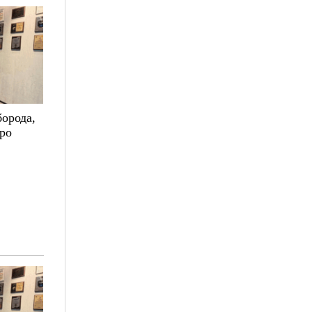
борода,
про