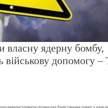
и власну ядерну бомбу,
 військову допомогу – 
 продемонструвати потенціал балістичних ракет з дальн