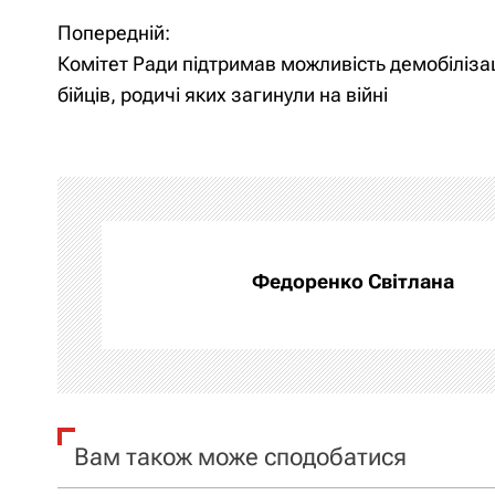
Попередній:
Н
Комітет Ради підтримав можливість демобілізац
а
бійців, родичі яких загинули на війні
в
і
г
а
Федоренко Світлана
ц
і
я
Вам також може сподобатися
з