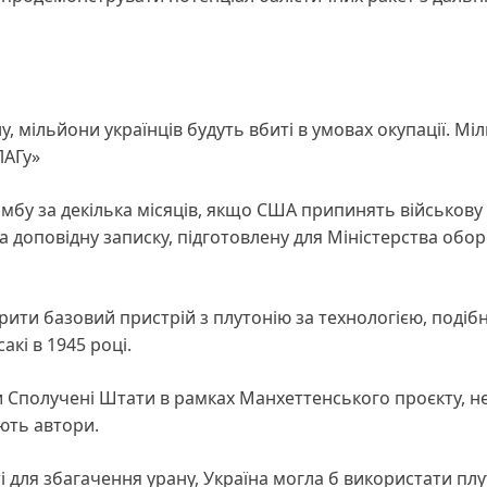
, мільйони українців будуть вбиті в умовах окупації. Мі
ЛАГу»
бу за декілька місяців, якщо США припинять військову
а доповідну записку, підготовлену для Міністерства обо
рити базовий пристрій з плутонію за технологією, подіб
акі в 1945 році.
и Сполучені Штати в рамках Манхеттенського проєкту, не
ають автори.
для збагачення урану, Україна могла б використати плу