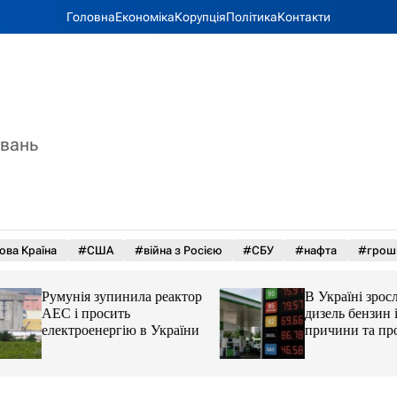
Головна
Економіка
Корупція
Політика
Контакти
увань
ова Країна
#США
#війна з Росією
#СБУ
#нафта
#грош
Румунія зупинила реактор
В Україні зросли 
АЕС і просить
дизель бензин і ав
електроенергію в України
причини та прогн