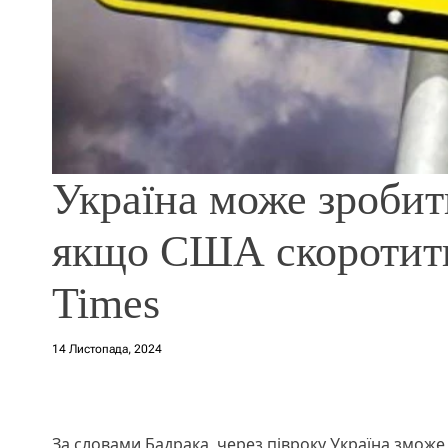
Україна може зробит
якщо США скоротить
Times
14 Листопада, 2024
За словами Бадрака, через півроку Україна зможе