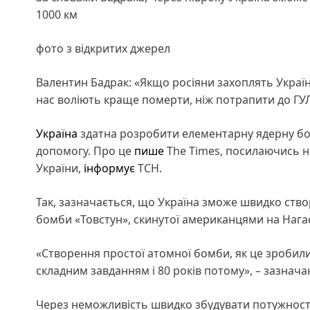
1000 км
фото з відкритих джерел
Валентин Бадрак: «Якщо росіяни захоплять Україну
нас воліють краще померти, ніж потрапити до ГУ
Україна
здатна розробити елементарну ядерну бом
допомогу. Про це
пише
The Times, посилаючись н
України,
інформує
ТСН.
Так, зазначається, що Україна зможе швидко ство
бомби «Товстун», скинутої американцями на Нагас
«Створення простої атомної бомби, як це зробил
складним завданням і 80 років потому», – зазнач
Через неможливість швидко збудувати потужності 