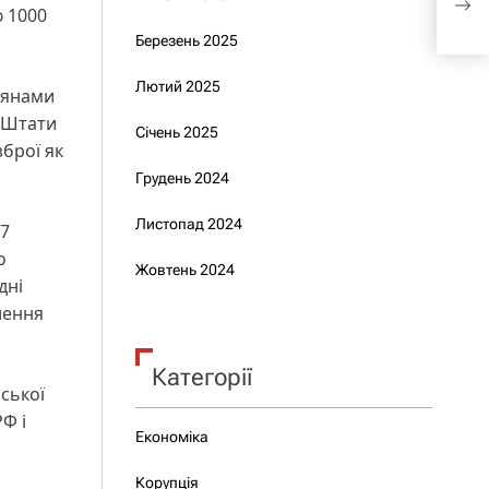
ю 1000
ста
Березень 2025
Лютий 2025
іянами
і Штати
Січень 2025
зброї як
Грудень 2024
Листопад 2024
17
о
Жовтень 2024
дні
лення
Категорії
ської
Ф і
Економіка
Корупція