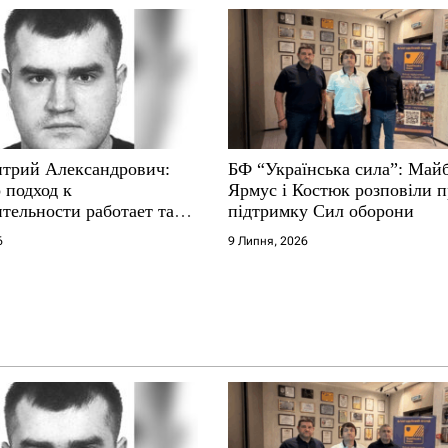
трий Александрович:
БФ “Українська сила”: Май
 подход к
Ярмус і Костюк розповіли 
тельности работает там,
підтримку Сил оборони
е не выдерживают
6
9 Липня, 2026