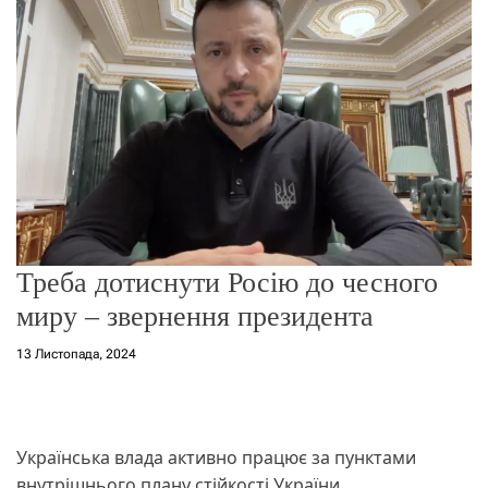
о
р
е
ж
и
м
у
Треба дотиснути Росію до чесного
миру – звернення президента
13 Листопада, 2024
Українська влада активно працює за пунктами
внутрішнього плану стійкості України