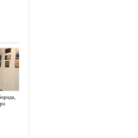
борода,
про