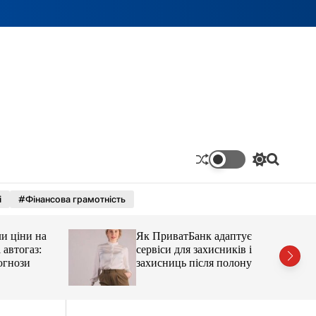
П
П
е
о
р
ш
і
#Фінансова грамотність
е
у
м
к
и
ціни на
Як ПриватБанк адаптує
к
а
тогаз:
сервіси для захисників і
ч
ози
захисниць після полону
к
о
л
ь