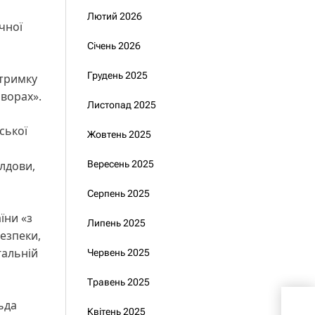
Лютий 2026
чної
Січень 2026
Грудень 2025
дтримку
оворах».
Листопад 2025
ської
Жовтень 2025
олдови,
Вересень 2025
Серпень 2025
їни «з
Липень 2025
езпеки,
гальній
Червень 2025
Травень 2025
«Об
ьда
Квітень 2025
доп