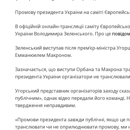
Промову президента України на саміті Європейськ
В офіційній онлайн-трансляції саміту Європейськ
України Володимира Зеленського. Про це
повідо
Зеленський виступав після прем’єр-міністра Уго
Емманюелем Макроном.
Зазначається, що виступи Орбана та Макрона тр
президента України організатори не транслювали 
Угорський представник організаторів заходу сказ
публічним», однак відео передали його команді. 
твердження неправдивим.
«Промови президента завжди публічні, якщо це п
транслювати чи не оприлюднювати промову, ми не