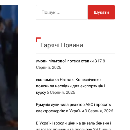
о
р
П
о
о
в
о
ш
г
у
о
р
к
е
Гарячі Новини
:
ж
и
м
у
умови пільгової іпотеки ставки 3 і 7
8
Серпня, 2026
економістка Наталія Колесніченко
пояснила наслідки для експорту цін і
курсу
6 Серпня, 2026
Румунія зупинила реактор АЕС і просить
електроенергію в України
3 Серпня, 2026
В Україні зросли ціни на дизель бензин і
автогаз: причини та прогнози
29 Липня,