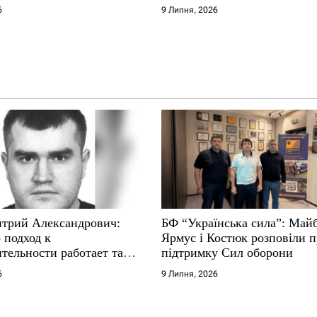
е не выдерживают
6
9 Липня, 2026
трий Александрович:
БФ “Українська сила”: Май
 подход к
Ярмус і Костюк розповіли 
тельности работает там,
підтримку Сил оборони
е не выдерживают
6
9 Липня, 2026