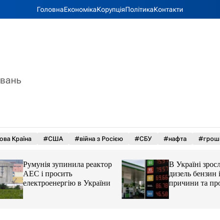
Головна
Економіка
Корупція
Політика
Контакти
увань
ова Країна
#США
#війна з Росією
#СБУ
#нафта
#грош
Румунія зупинила реактор
В Україні зросли 
АЕС і просить
дизель бензин і ав
електроенергію в України
причини та прогн