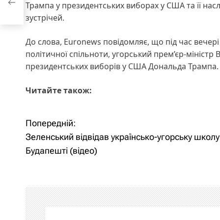
Трампа у президентських виборах у США та її насл
део)
зустрічей.
До слова, Euronews повідомляє, що під час вечері
політичної спільноти, угорський прем’єр-міністр
президентських виборів у США Дональда Трампа.
Читайте також:
Попередній:
Н
Зеленський відвідав українсько-угорську школу
а
Будапешті (відео)
в
і
г