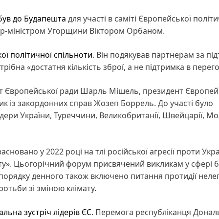
був до Будапешта
для участі в саміті Європейської політи
’єр-міністром Угорщини Віктором Орбаном.
ої політичної спільноти
. Він подякував партнерам за пі
рібна «достатня кількість зброї, а не підтримка в перег
т Європейської ради Шарль Мішель, президент Європей
ик із закордонних справ Жозеп Боррель. До участі було
ідери України, Туреччини, Великобританії, Швейцарії, М
сновано у 2022 році на тлі російської агресії проти Укра
у». Цьогорічний форум присвячений викликам у сфері б
порядку денного також включено питання протидії неле
ротьби зі зміною клімату.
льна зустріч лідерів ЄС
. Перемога республіканця Донал