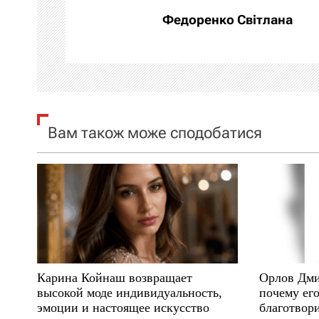
а
Федоренко Світлана
ц
і
я
Вам також може сподобатися
з
а
п
и
с
Карина Койнаш возвращает
Орлов Дми
і
высокой моде индивидуальность,
почему его
эмоции и настоящее искусство
благотвори