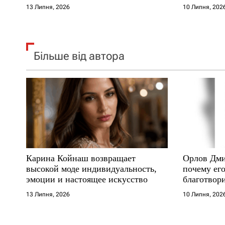
в
где други
13 Липня, 2026
10 Липня, 202
Більше від автора
Карина Койнаш возвращает
Орлов Дми
высокой моде индивидуальность,
почему его
эмоции и настоящее искусство
благотвори
где други
13 Липня, 2026
10 Липня, 202