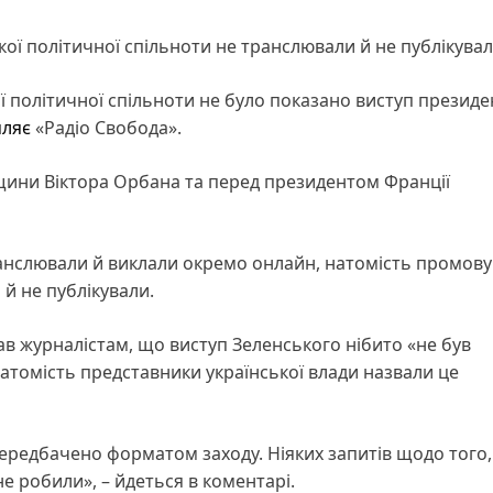
ої політичної спільноти не транслювали й не публікува
ої політичної спільноти не було показано виступ президе
мляє
«Радіо Свобода».
рщини Віктора Орбана та перед президентом Франції
анслювали й виклали окремо онлайн, натомість промову
й не публікували.
ав журналістам, що виступ Зеленського нібито «не був
Натомість представники української влади назвали це
ередбачено форматом заходу. Ніяких запитів щодо того
 робили», – йдеться в коментарі.