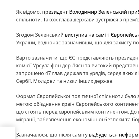
Як відомо,
президент
Володимир Зеленський
при
спільноти. Також глава держави зустрівся з прем
Згодом Зеленський
виступив на саміті Європейськ
України, водночас зазначивши, що для захисту пот
Варто зазначити, що ЄС представляють президен
комісії Урсула фон дер Ляєн та високий представн
запрошено 47 глав держав та урядів, серед яких л
Сербії, Молдови та низки інших держав.
Формат Європейської політичної спільноти було за
метою об’єднання країн Європейського континент
що стоять перед європейським континентом. До 
міграції, забезпечення економічної безпеки та бо
Зазначалося, що після саміту
відбудеться неформа