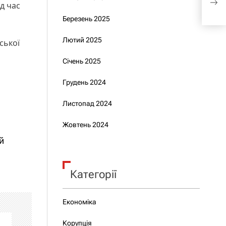
д час
до л
Березень 2025
Лютий 2025
ської
я
Січень 2025
Грудень 2024
Листопад 2024
Жовтень 2024
й
Категорії
Економіка
Корупція