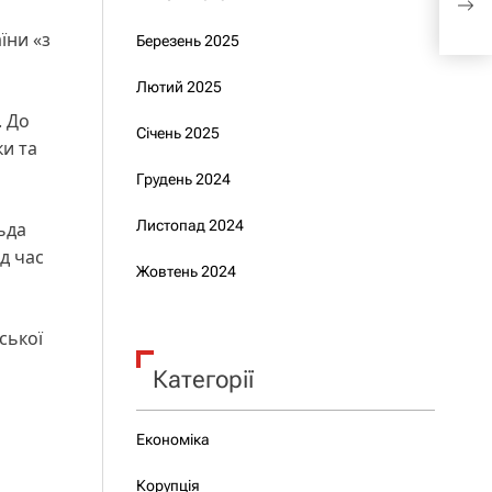
війс
їни «з
Березень 2025
Лютий 2025
. До
Січень 2025
ки та
Грудень 2024
Листопад 2024
ьда
д час
Жовтень 2024
ської
я
Категорії
Економіка
Корупція