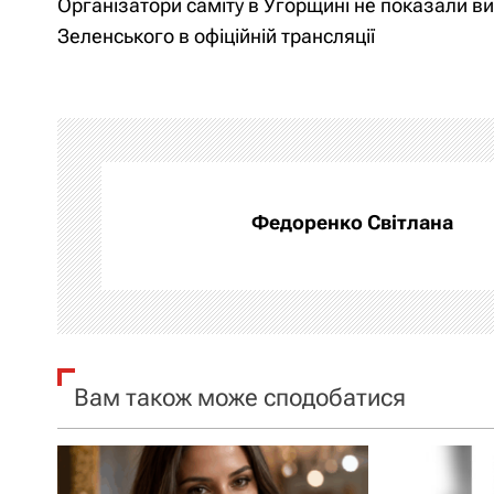
Організатори саміту в Угорщині не показали ви
а
Зеленського в офіційній трансляції
в
і
г
а
Федоренко Світлана
ц
і
я
Вам також може сподобатися
з
а