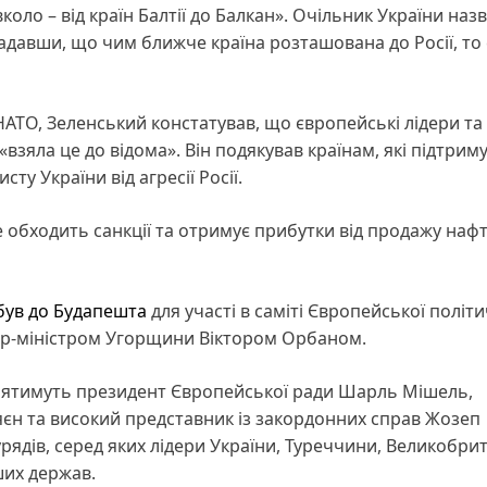
оло – від країн Балтії до Балкан». Очільник України наз
адавши, що чим ближче країна розташована до Росії, то
НАТО, Зеленський констатував, що європейські лідери та
 «взяла це до відома». Він подякував країнам, які підтри
ту України від агресії Росії.
е обходить санкції та отримує прибутки від продажу наф
був до Будапешта
для участі в саміті Європейської політи
’єр-міністром Угорщини Віктором Орбаном.
авлятимуть президент Європейської ради Шарль Мішель,
яєн та високий представник із закордонних справ Жозеп
рядів, серед яких лідери України, Туреччини, Великобрита
ших держав.