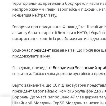
територіальних претензій з боку Кремля «всім навк
неспроможними «певні європейські підходи», наг
концепція нейтралітету.
Говорячи про приєднання Фінляндії та Швеції до 
альянсу бачать гарантії безпеки в НАТО, і Україна
використання коштів із російських активів для захис
Водночас
президент
вказав на те, що Росія все щ
продовжувати війну.
Як відомо, президент
Володимир Зеленський
при
спільноти. Також глава держави зустрівся з прем
Варто зазначити, що ЄС під час зустрічі предст
президент Європейської комісії Урсула фон дер Л
Боррель. До участі запрошено 47 глав держав та у
 не
Швейцарії, Молдови, Сербії, Молдови та низки ін