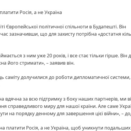
латити Росія, а не Україна
іті Європейської політичної спільноти в Будапешті. Він
час зазначивши, що для захисту потрібна «достатня кіль
мається з ним уже 20 років, і все стає тільки гірше. Він 
на його стримати», – заявив він.
ць саміту долучилися до роботи дипломатичної системи,
.
їна вдячна за всю підтримку з боку наших партнерів, ми в
ння справедливого миру для нашої країни. Але саме Укра
ути на порядку денному для завершення цієї війни», – дод
а платити Росія, а не Україна, щоб уникнути подальших