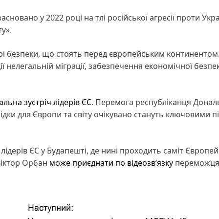
сновано у 2022 році на тлі російської агресії проти Укра
у».
і безпеки, що стоять перед європейським континентом
 нелегальній міграції, забезпечення економічної безпе
льна зустріч лідерів ЄС
. Перемога республіканця Донал
ідки для Європи та світу очікувано стануть ключовими пі
 лідерів ЄС у Будапешті, де нині проходить саміт Європей
 Віктор Орбан
може приєднати по відеозв’язку
переможц
Наступний: