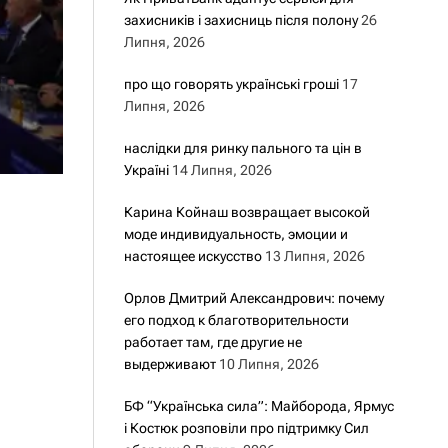
захисників і захисниць після полону
26
Липня, 2026
про що говорять українські гроші
17
Липня, 2026
наслідки для ринку пального та цін в
Україні
14 Липня, 2026
Карина Койнаш возвращает высокой
моде индивидуальность, эмоции и
настоящее искусство
13 Липня, 2026
Орлов Дмитрий Александрович: почему
его подход к благотворительности
работает там, где другие не
выдерживают
10 Липня, 2026
БФ “Українська сила”: Майборода, Ярмус
і Костюк розповіли про підтримку Сил