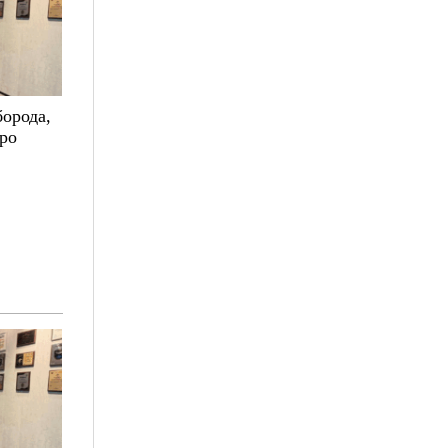
борода,
про