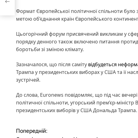
Формат Європейської політичної спільноти було за
метою об’єднання країн Європейського континент
Цьогорічний форум присвячений викликам у сфер
порядку денного також включено питання протидії
боротьби зі зміною клімату.
Зазначалося, що після саміту
відбудеться неформа
Трампа у президентських виборах у США та її насл
зустрічей.
До слова, Euronews повідомляє, що під час вечері
політичної спільноти, угорський прем’єр-міністр
президентських виборів у США Дональда Трампа.
Попередній:
Н