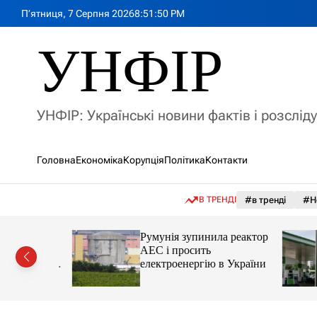
П
П’ятниця, 7 Серпня 2026
8
:
51
:
51
PM
е
р
УНФІР
е
й
т
и
УНФІР: Українські новини фактів і розслід
д
о
в
Головна
Економіка
Корупція
Політика
Контакти
м
і
с
В ТРЕНДІ
#в тренді
#Н
т
у
лія
Румунія зупинила реактор
яснила
АЕС і просить
орту цін і
електроенергію в України