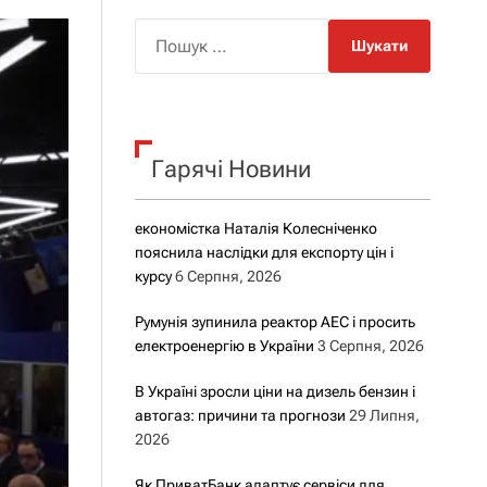
о
р
П
о
о
в
о
ш
г
у
о
р
к
е
Гарячі Новини
:
ж
и
м
у
економістка Наталія Колесніченко
пояснила наслідки для експорту цін і
курсу
6 Серпня, 2026
Румунія зупинила реактор АЕС і просить
електроенергію в України
3 Серпня, 2026
В Україні зросли ціни на дизель бензин і
автогаз: причини та прогнози
29 Липня,
2026
Як ПриватБанк адаптує сервіси для