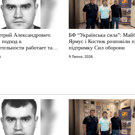
трий Александрович:
БФ “Українська сила”: Май
 подход к
Ярмус і Костюк розповіли 
тельности работает там,
підтримку Сил оборони
е не выдерживают
6
9 Липня, 2026