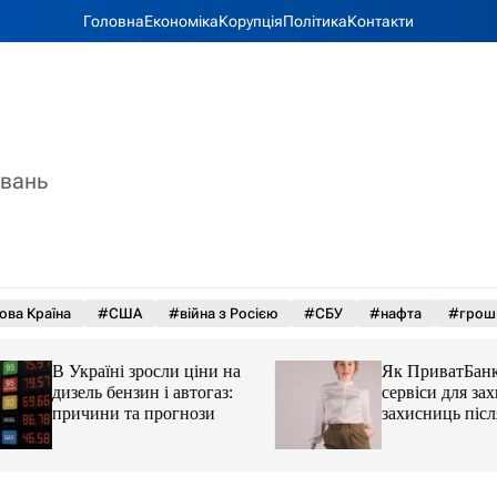
Головна
Економіка
Корупція
Політика
Контакти
увань
ова Країна
#США
#війна з Росією
#СБУ
#нафта
#грош
В Україні зросли ціни на
Як ПриватБанк а
дизель бензин і автогаз:
сервіси для захисн
причини та прогнози
захисниць після 