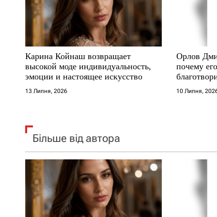
п
и
с
Карина Койнаш возвращает
Орлов Дми
і
высокой моде индивидуальность,
почему его
эмоции и настоящее искусство
благотвори
в
где други
13 Липня, 2026
10 Липня, 202
Більше від автора