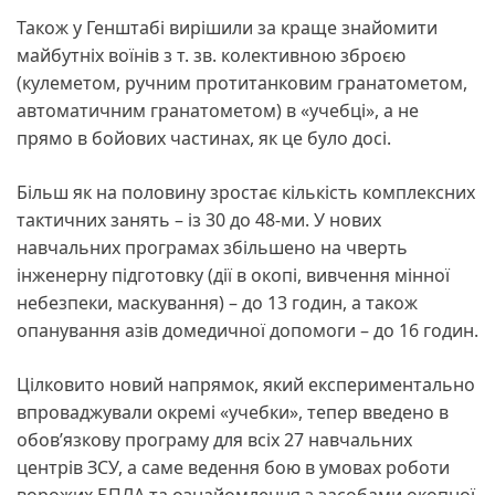
Також у Генштабі вирішили за краще знайомити
майбутніх воїнів з т. зв. колективною зброєю
(кулеметом, ручним протитанковим гранатометом,
автоматичним гранатометом) в «учебці», а не
прямо в бойових частинах, як це було досі.
Більш як на половину зростає кількість комплексних
тактичних занять – із 30 до 48-ми. У нових
навчальних програмах збільшено на чверть
інженерну підготовку (дії в окопі, вивчення мінної
небезпеки, маскування) – до 13 годин, а також
опанування азів домедичної допомоги – до 16 годин.
Цілковито новий напрямок, який експериментально
впроваджували окремі «учебки», тепер введено в
обов’язкову програму для всіх 27 навчальних
центрів ЗСУ, а саме ведення бою в умовах роботи
ворожих БПЛА та ознайомлення з засобами окопної