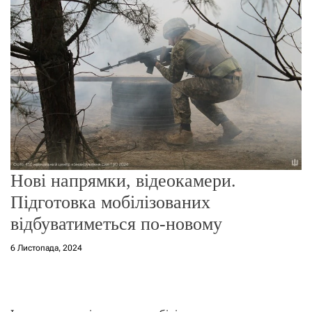
о
р
е
ж
и
м
у
Нові напрямки, відеокамери.
Підготовка мобілізованих
відбуватиметься по-новому
6 Листопада, 2024