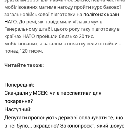
мобілізованих матиме нагоду пройти курс базової
загальновійськової підготовки на
полігонах країн
НАТО.
До речі, як повідомили «Главкому» в
Генеральному штабі, цього року таку підготовку в
країнах НАТО пройшли близько 20 тис.
мобілізованих, а загалом з початку великої війни –
понад 120 тисяч.
Читайте також:
Попередній:
Н
Скандали у МСЕК: чи є перспективи для
а
покарання?
Наступний:
в
Депутати пропонують державі оплачувати те, що
і
в неї було… вкрадено? Законопроєкт, який шокує