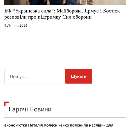
БФ “Українська сила”: Майборода, Ярмус і Костюк
розповіли про підтримку Сил оборони
9 Липня, 2026
П
о
ш
у
к
Гарячі Новини
:
економістка Наталія Колесніченко пояснила наслідки для