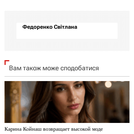
г
а
Федоренко Світлана
ц
і
я
Вам також може сподобатися
з
а
п
и
с
Карина Койнаш возвращает высокой моде