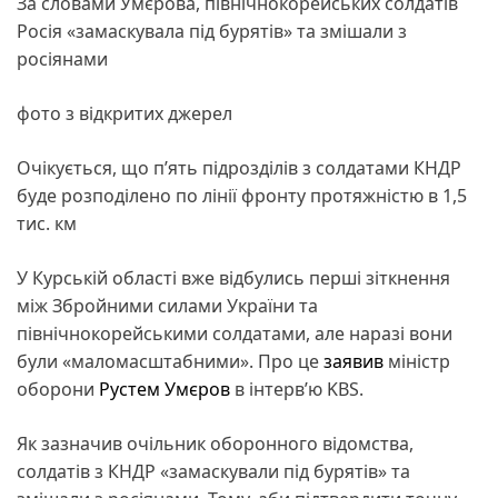
За словами Умєрова, північнокорейських солдатів
Росія «замаскувала під бурятів» та змішали з
росіянами
фото з відкритих джерел
Очікується, що п’ять підрозділів з солдатами КНДР
буде розподілено по лінії фронту протяжністю в 1,5
тис. км
У Курській області вже відбулись перші зіткнення
між Збройними силами України та
північнокорейськими солдатами, але наразі вони
були «маломасштабними». Про це
заявив
міністр
оборони
Рустем Умєров
в інтерв’ю KBS.
Як зазначив очільник оборонного відомства,
солдатів з КНДР «замаскували під бурятів» та