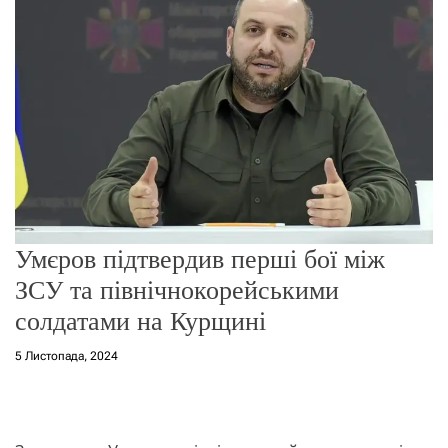
о
р
е
ж
и
м
у
Умєров підтвердив перші бої між
ЗСУ та північнокорейськими
солдатами на Курщині
5 Листопада, 2024