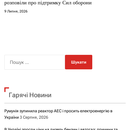
розповіли про підтримку Сил оборони
9 Липня, 2026
П
о
ш
у
к
Гарячі Новини
:
Румунія зупинила реактор АЕС і просить електроенергію в
України
3 Серпня, 2026
В Україні зросли ціни на дизель бензин і автогаз: причини та