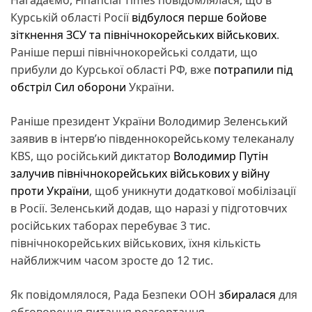
Курській області Росії
відбулося перше бойове
зіткнення ЗСУ та північнокорейських військових
.
Раніше перші північнокорейські солдати, що
прибули до Курської області РФ, вже
потрапили під
обстріл Сил оборони
України.
Раніше президент України Володимир Зеленський
заявив в інтерв’ю південнокорейському телеканалу
KBS, що російський диктатор
Володимир Путін
залучив північнокорейських військових у війну
проти України
, щоб уникнути додаткової мобілізації
в Росії. Зеленський додав, що наразі у підготовчих
російських таборах перебуває 3 тис.
північнокорейських військових, їхня кількість
найближчим часом зросте до 12 тис.
Як повідомлялося, Рада Безпеки ООН
збиралася
для
обговорення питання розгортання