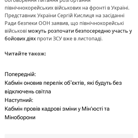
північнокорейських військових на фронті в Україні.
Представник України Сергій Кислиця на засіданні
Ради безпеки ООН заявив, що північнокорейські
військові
можуть розпочати безпосередню участь у
бойових діях
проти ЗСУ вже в листопаді.
Читайте також:
Попередній:
Н
Кабмін оновив перелік обʼєктів, які будуть без
а
відключень світла
Наступний:
в
Кабмін провів кадрові зміни у Мін’юсті та
і
Міноборони
г