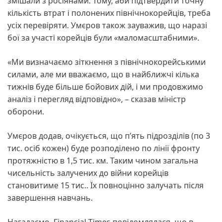
змішали з росіянами. Тому, аби підтвердити точну
кількість втрат і полонених північнокорейців, треба
усіх перевіряти. Умєров також зауважив, що наразі
бої за участі корейців були «маломасштабними».
«Ми визначаємо зіткнення з північнокорейськими
силами, але ми вважаємо, що в найближчі кілька
тижнів буде більше бойових дій, і ми продовжимо
аналіз і перегляд відповідно», – сказав міністр
оборони.
Умєров додав, очікується, що п’ять підрозділів (по 3
тис. осіб кожен) буде розподілено по лінії фронту
протяжністю в 1,5 тис. км. Таким чином загальна
чисельність залучених до війни корейців
становитиме 15 тис.. Їх повноцінно залучать після
завершення навчань.
Нагадаємо, Financial Times повідомлялася, що в