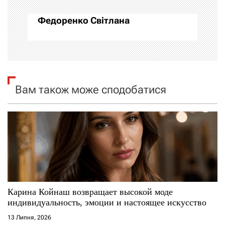
а
Федоренко Світлана
ц
і
я
Вам також може сподобатися
з
а
п
и
с
Карина Койнаш возвращает высокой моде
і
индивидуальность, эмоции и настоящее искусство
13 Липня, 2026
в