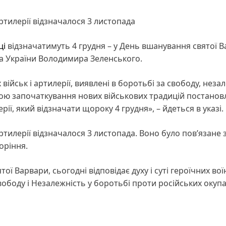
ртилерії відзначалося 3 листопада
ці
відзначатимуть 4 грудня – у День вшанування святої В
а України Володимира Зеленського.
ійськ і артилерії, виявлені в боротьбі за свободу, неза
метою започаткування нових військових традицій постанов
рії, який відзначати щороку 4 грудня», – йдеться в указі.
ртилерії відзначалося 3 листопада. Воно було пов’язане 
оріння.
ї Варвари, сьогодні відповідає духу і суті героїчних вої
вободу і Незалежність у боротьбі проти російських окупан