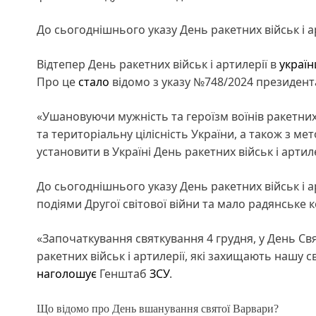
До сьогоднішнього указу День ракетних військ і а
Відтепер День ракетних військ і артилерії в
україн
Про це
стало
відомо з указу №748/2024 президент
«Ушановуючи мужність та героїзм воїнів ракетних в
та територіальну цілісність України, а також з 
установити в Україні День ракетних військ і артиле
До сьогоднішнього указу День ракетних військ і а
подіями Другої світової війни та мало радянське к
«Започаткування святкування 4 грудня, у День Свято
ракетних військ і артилерії, які захищають нашу с
наголошує
Генштаб
ЗСУ
.
Що відомо про День вшанування святої Варвари?