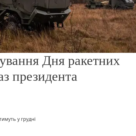
кування Дня ракетних
каз президента
тимуть у грудні