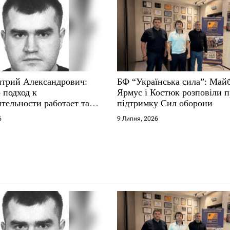
трий Александрович:
БФ “Українська сила”: Май
 подход к
Ярмус і Костюк розповіли 
тельности работает там,
підтримку Сил оборони
е не выдерживают
6
9 Липня, 2026