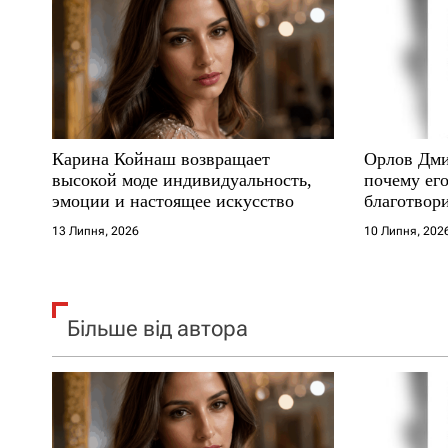
а
п
и
с
Карина Койнаш возвращает
Орлов Дми
і
высокой моде индивидуальность,
почему его
эмоции и настоящее искусство
благотвори
в
где други
13 Липня, 2026
10 Липня, 202
Більше від автора