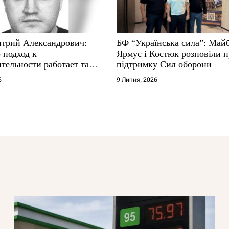
трий Александрович:
БФ “Українська сила”: Май
 подход к
Ярмус і Костюк розповіли 
тельности работает там,
підтримку Сил оборони
е не выдерживают
6
9 Липня, 2026