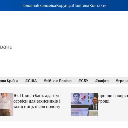
Головна
Економіка
Корупція
Політика
Контакти
увань
ова Країна
#США
#війна з Росією
#СБУ
#нафта
#грош
Як ПриватБанк адаптує
про що говорять у
сервіси для захисників і
гроші
захисниць після полону