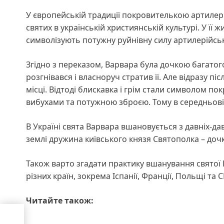
У європейській традиції покровителькою артилер
святих в українській християнській культурі. У її 
символізують потужну руйнівну силу артилерійськ
Згідно з переказом, Варвара була дочкою багатог
розгнівався і власноруч стратив її. Але відразу пі
місці. Відтоді блискавка і грім стали символом по
вибухами та потужною зброєю. Тому в середньові
В Україні свята Варвара вшановується з давніх-дав
землі дружина київського князя Святополка – доч
Також варто згадати практику вшанування святої
різних країн, зокрема Іспанії, Франції, Польщі та 
Читайте також:
у