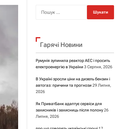
о
р
П
о
о
в
о
ш
г
у
о
р
к
е
Гарячі Новини
:
ж
и
м
у
Румунія зупинила реактор АЕС і просить
електроенергію в України
3 Серпня, 2026
В Україні зросли ціни на дизель бензин і
автогаз: причини та прогнози
29 Липня,
2026
Як ПриватБанк адаптує сервіси для
захисників і захисниць після полону
26
Липня, 2026
про що говорять українські гроші
17