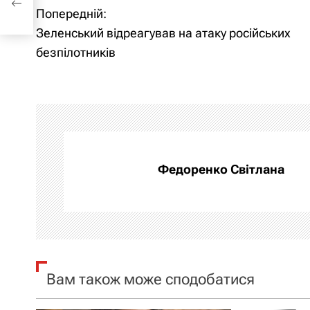
Попередній:
Н
Зеленський відреагував на атаку російських
а
безпілотників
в
і
г
а
Федоренко Світлана
ц
і
я
Вам також може сподобатися
з