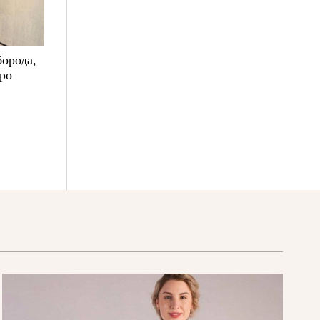
борода,
про