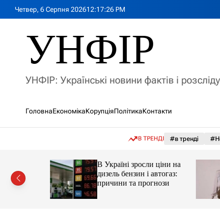
П
Четвер, 6 Серпня 2026
12
:
17
:
28
PM
е
р
УНФІР
е
й
т
и
УНФІР: Українські новини фактів і розслід
д
о
в
Головна
Економіка
Корупція
Політика
Контакти
м
і
с
В ТРЕНДІ
#в тренді
#Н
т
у
а реактор
В Україні зросли ціни на
дизель бензин і автогаз:
 України
причини та прогнози