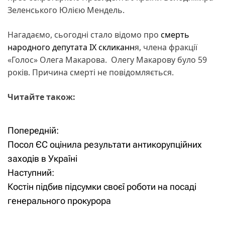
Зеленського Юлією Мендель.
Нагадаємо, сьогодні стало відомо про
смерть
народного депутата IX скликанн
я, члена фракції
«Голос» Олега Макарова. Олегу Макарову було 59
років. Причина смерті не повідомляється.
Читайте також:
Попередній:
Н
Посол ЄС оцінила результати антикорупційних
а
заходів в Україні
Наступний:
в
Костін підбив підсумки своєї роботи на посаді
і
генерального прокурора
г