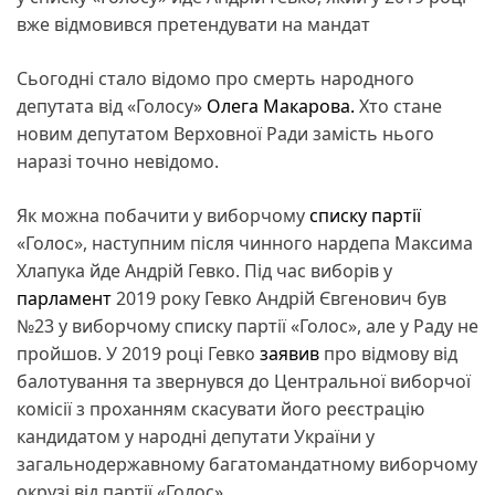
вже відмовився претендувати на мандат
Сьогодні стало відомо про смерть народного
депутата від «Голосу»
Олега Макарова.
Хто стане
новим депутатом Верховної Ради замість нього
наразі точно невідомо.
Як можна побачити у виборчому
списку
партії
«Голос», наступним після чинного нардепа Максима
Хлапука йде Андрій Гевко. Під час виборів у
парламент
2019 року Гевко Андрій Євгенович був
№23 у виборчому списку партії «Голос», але у Раду не
пройшов. У 2019 році Гевко
заявив
про відмову від
балотування та звернувся до Центральної виборчої
комісії з проханням скасувати його реєстрацію
кандидатом у народні депутати України у
загальнодержавному багатомандатному виборчому
окрузі від партії «Голос».