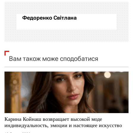
а
Федоренко Світлана
ц
і
я
Вам також може сподобатися
з
а
п
и
с
Карина Койнаш возвращает высокой моде
і
индивидуальность, эмоции и настоящее искусство