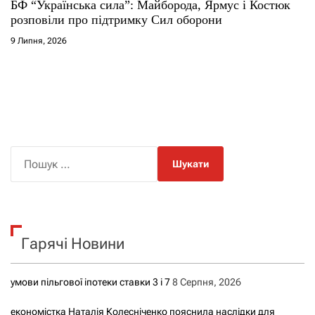
БФ “Українська сила”: Майборода, Ярмус і Костюк
розповіли про підтримку Сил оборони
9 Липня, 2026
П
о
ш
у
к
Гарячі Новини
:
умови пільгової іпотеки ставки 3 і 7
8 Серпня, 2026
економістка Наталія Колесніченко пояснила наслідки для