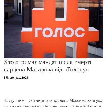
о
р
е
ж
и
м
у
Хто отримає мандат після смерті
нардепа Макарова від «Голосу»
3 Листопада, 2024
Наступним після чинного нардепа Максима Хлапука
у списку «Голосу» йде Андрій Гевко, який у 2019 році