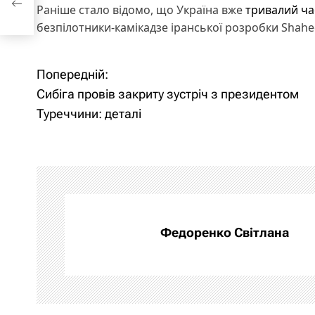
Раніше стало відомо, що Україна вже
тривалий ча
безпілотники-камікадзе іранської розробки Shahe
Попередній:
Н
Сибіга провів закриту зустріч з президентом
а
Туреччини: деталі
в
і
г
а
Федоренко Світлана
ц
і