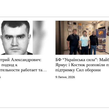
трий Александрович:
БФ “Українська сила”: Май
 подход к
Ярмус і Костюк розповіли 
тельности работает там,
підтримку Сил оборони
е не выдерживают
6
9 Липня, 2026