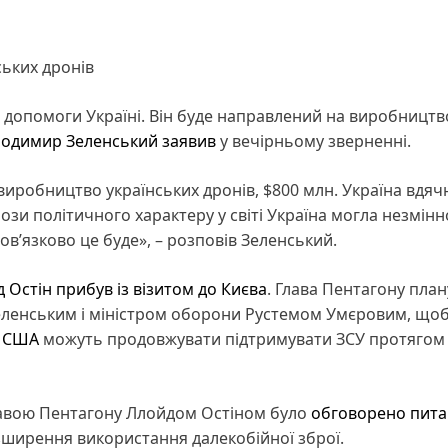
ьких дронів
допомоги Україні. Він буде направлений на виробництв
одимир Зеленський
заявив
у вечірньому зверненні.
виробництво українських дронів, $800 млн. Україна вдяч
ози політичного характеру у світі Україна могла незмінн
ов’язково це буде», – розповів Зеленський.
Остін прибув із візитом до Києва
. Глава Пентагону пла
Зеленським і міністром оборони Рустемом Умєровим, що
к
США
можуть продовжувати підтримувати ЗСУ протягом
 главою Пентагону Ллойдом Остіном було
обговорено пит
озширення використання далекобійної зброї.