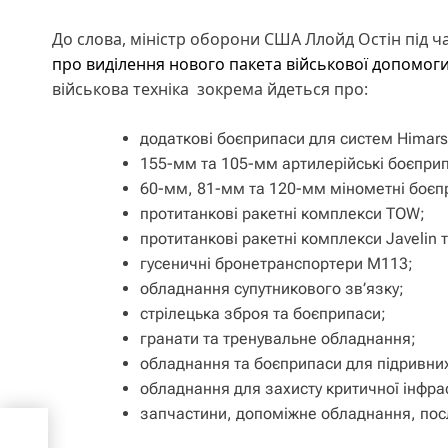
До слова, міністр оборони США Ллойд Остін під 
про виділення нового пакета військової допомог
військова техніка зокрема йдеться про:
додаткові боєприпаси для систем Himars
155-мм та 105-мм артилерійські боєпри
60-мм, 81-мм та 120-мм мінометні боєп
протитанкові ракетні комплекси TOW;
протитанкові ракетні комплекси Javelin 
гусеничні бронетранспортери M113;
обладнання супутникового зв’язку;
стрілецька зброя та боєприпаси;
гранати та тренувальне обладнання;
обладнання та боєприпаси для підривних
обладнання для захисту критичної інфра
запчастини, допоміжне обладнання, пос