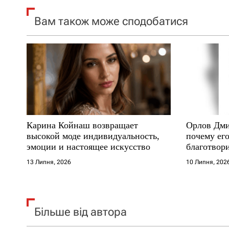
я
Вам також може сподобатися
з
а
п
и
с
Карина Койнаш возвращает
Орлов Дми
і
высокой моде индивидуальность,
почему его
эмоции и настоящее искусство
благотвори
в
где други
13 Липня, 2026
10 Липня, 202
Більше від автора