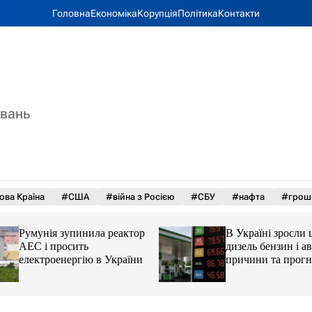
Головна
Економіка
Корупція
Політика
Контакти
увань
ова Країна
#США
#війна з Росією
#СБУ
#нафта
#грош
Румунія зупинила реактор
В Україні зросли 
АЕС і просить
дизель бензин і ав
електроенергію в України
причини та прогн