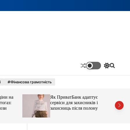
П
П
е
о
р
ш
і
#Фінансова грамотність
е
у
м
к
и
ціни на
Як ПриватБанк адаптує
к
а
тогаз:
сервіси для захисників і
ч
ози
захисниць після полону
к
о
л
ь