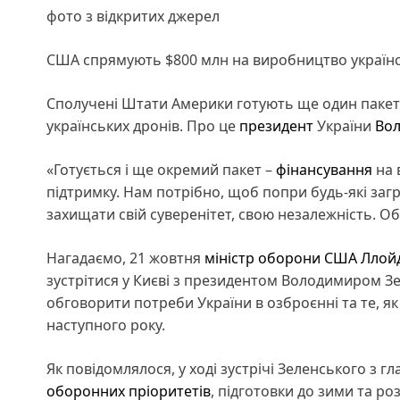
фото з відкритих джерел
США спрямують $800 млн на виробництво українс
Сполучені Штати Америки готують ще один пакет 
українських дронів. Про це
президент
України
Вол
«Готується і ще окремий пакет –
фінансування
на 
підтримку. Нам потрібно, щоб попри будь-які загр
захищати свій суверенітет, свою незалежність. Об
Нагадаємо, 21 жовтня
міністр оборони США Ллойд 
зустрітися у Києві з президентом Володимиром 
обговорити потреби України в озброєнні та те, я
наступного року.
Як повідомлялося, у ході зустрічі Зеленського з
оборонних пріоритетів
, підготовки до зими та р