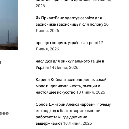
2026
Як ПриватБанк адаптує сервіси для
захисників і захисниць після полону
26
Липня, 2026
про що говорять українські гроші
17
Липня, 2026
д
наслідки для ринку пального та цін в
Україні
14 Липня, 2026
Карина Койнаш возвращает высокой
моде индивидуальность, эмоции и
настоящее искусство
13 Липня, 2026
Орлов Дмитрий Александрович: почему
его подход к благотворительности
ення
работает там, где другие не
выдерживают
10 Липня, 2026