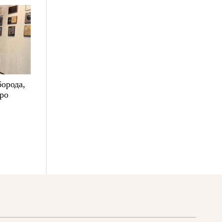
борода,
про