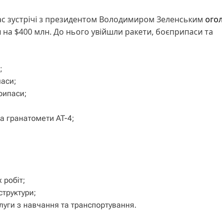
час зустрічі з президентом Володимиром Зеленським
ого
и
на $400 млн. До нього увійшли ракети, боєприпаси та
;
паси;
рипаси;
та гранатомети AT-4;
 робіт;
структури;
луги з навчання та транспортування.