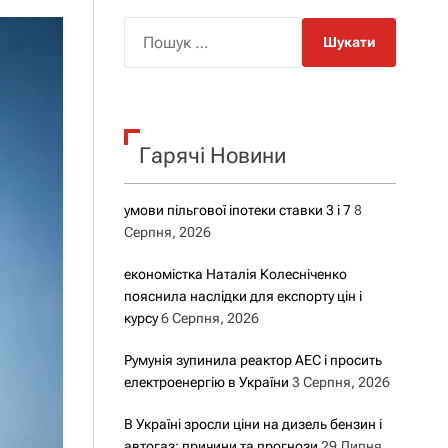
о
р
П
о
о
в
о
ш
г
у
о
р
к
е
Гарячі Новини
:
ж
и
м
у
умови пільгової іпотеки ставки 3 і 7
8
Серпня, 2026
економістка Наталія Колесніченко
пояснила наслідки для експорту цін і
курсу
6 Серпня, 2026
Румунія зупинила реактор АЕС і просить
електроенергію в України
3 Серпня, 2026
В Україні зросли ціни на дизель бензин і
автогаз: причини та прогнози
29 Липня,