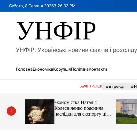
П
Субота, 8 Серпня 2026
3
:
26
:
34
PM
е
р
УНФІР
е
й
т
и
УНФІР: Українські новини фактів і розслід
д
о
в
Головна
Економіка
Корупція
Політика
Контакти
м
і
с
В ТРЕНДІ
#в тренді
#Н
т
у
іпотеки
економістка Наталія
Колесніченко пояснила
наслідки для експорту цін і
курсу