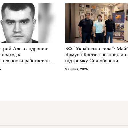
трий Александрович:
БФ “Українська сила”: Май
 подход к
Ярмус і Костюк розповіли 
тельности работает там,
підтримку Сил оборони
е не выдерживают
6
9 Липня, 2026