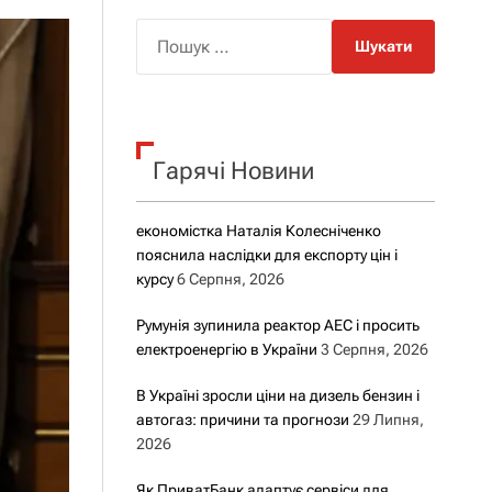
о
р
П
о
о
в
о
ш
г
у
о
р
к
е
Гарячі Новини
:
ж
и
м
у
економістка Наталія Колесніченко
пояснила наслідки для експорту цін і
курсу
6 Серпня, 2026
Румунія зупинила реактор АЕС і просить
електроенергію в України
3 Серпня, 2026
В Україні зросли ціни на дизель бензин і
автогаз: причини та прогнози
29 Липня,
2026
Як ПриватБанк адаптує сервіси для