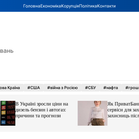
Головна
Економіка
Корупція
Політика
Контакти
увань
ова Країна
#США
#війна з Росією
#СБУ
#нафта
#грош
В Україні зросли ціни на
Як ПриватБанк а
дизель бензин і автогаз:
сервіси для захисн
причини та прогнози
захисниць після 