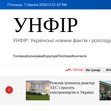
П
П’ятниця, 7 Серпня 2026
12
:
51
:
09
PM
е
р
УНФІР
е
й
т
и
УНФІР: Українські новини фактів і розслід
д
о
в
Головна
Економіка
Корупція
Політика
Контакти
м
і
с
В ТРЕНДІ
#в тренді
#Н
т
у
лія
Румунія зупинила реактор
яснила
АЕС і просить
орту цін і
електроенергію в України