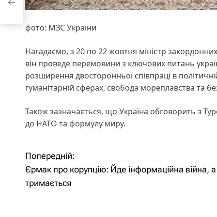
фото: МЗС України
Нагадаємо, з 20 по 22 жовтня міністр закордонни
він проведе перемовини з ключових питань україн
розширення двосторонньої співпраці в політичні
гуманітарній сферах, свобода мореплавства та бе
Також зазначається, що Україна обговорить з Т
до НАТО та формулу миру.
Попередній:
Н
Єрмак про корупцію: Йде інформаційна війна, 
а
тримається
в