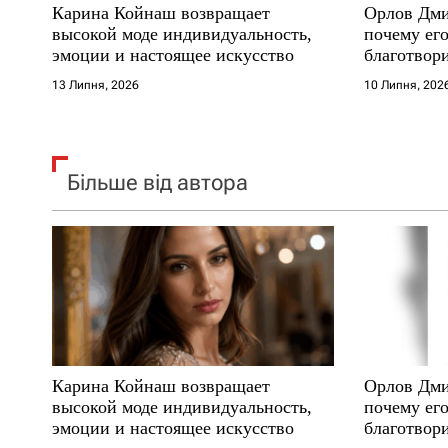
Карина Койнаш возвращает
Орлов Дми
і
высокой моде индивидуальность,
почему его
эмоции и настоящее искусство
благотвори
в
где други
13 Липня, 2026
10 Липня, 202
Більше від автора
Карина Койнаш возвращает
Орлов Дми
высокой моде индивидуальность,
почему его
эмоции и настоящее искусство
благотвори