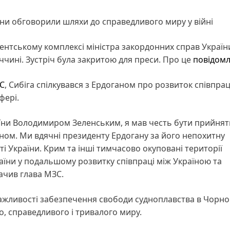
ни обговорили шляхи до справедливого миру у війні
нтському комплексі міністра закордонних справ Україн
еччині. Зустріч була закритою для преси. Про це
повідомл
С
, Сибіга спілкувався з Ердоганом про розвиток співпрац
фері.
аїни Володимиром Зеленським, я мав честь бути прийня
ом. Ми вдячні президенту Ердогану за його непохитну
ті України. Крим та інші тимчасово окуповані території
раїни у подальшому розвитку співпраці між Україною та
ачив глава МЗС.
важливості забезпечення свободи судноплавства в Чорн
о, справедливого і тривалого миру.