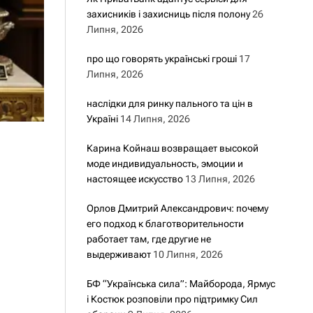
захисників і захисниць після полону
26
Липня, 2026
про що говорять українські гроші
17
Липня, 2026
наслідки для ринку пального та цін в
Україні
14 Липня, 2026
Карина Койнаш возвращает высокой
моде индивидуальность, эмоции и
настоящее искусство
13 Липня, 2026
Орлов Дмитрий Александрович: почему
его подход к благотворительности
работает там, где другие не
выдерживают
10 Липня, 2026
БФ “Українська сила”: Майборода, Ярмус
і Костюк розповіли про підтримку Сил