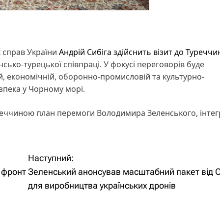
х справ України
Андрій Сибіга
здійснить візит до Туреччи
сько-турецької співпраці. У фокусі переговорів буде
й, економічній, оборонно-промисловій та культурно-
зпека у Чорному морі.
уреччиною план перемоги Володимира Зеленського, інтег
Наступний:
а фронт
Зеленський анонсував масштабний пакет від
для виробництва українських дронів