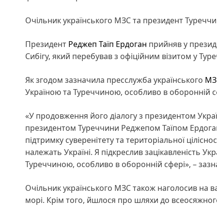
Очільник українського МЗС та президент Туреччи
Президент
Реджеп Таїп Ердоган
прийняв у президе
Сибігу, який перебував з офіційним візитом у Тур
Як згодом зазначила пресслужба українського
МЗ
Україною та Туреччиною, особливо в оборонній с
«У продовження його діалогу з президентом Укр
президентом Туреччини Реджепом Таїпом Ердоган
підтримку суверенітету та територіальної ціліснос
належать Україні. Я підкреслив зацікавленість Ук
Туреччиною, особливо в оборонній сфері», – зазн
Очільник українського МЗС також наголосив на 
морі. Крім того, йшлося про шляхи до всеосяжног