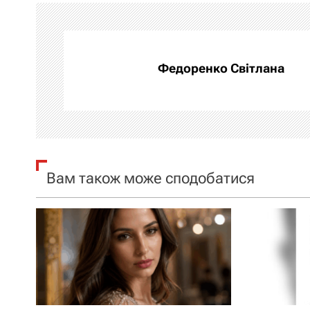
і
г
а
Федоренко Світлана
ц
і
я
Вам також може сподобатися
з
а
п
и
с