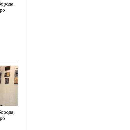
борода,
про
борода,
про