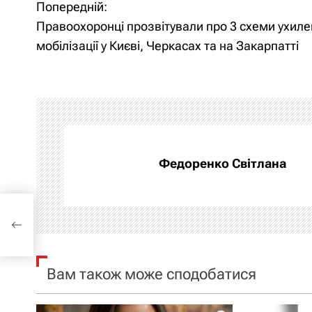
Попередній:
Н
Н
Правоохоронці прозвітували про 3 схеми ухиле
а
а
мобілізації у Києві, Черкасах та на Закарпатті
в
в
и
і
г
г
а
а
Федоренко Світлана
ц
ц
о 3
и
і
у
і
я
я
Вам також може сподобатися
п
з
о
а