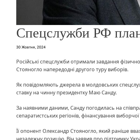
Спецслужби РФ план
30 Жовтня, 2024
Російські спецслужби отримали завдання фізично
Стояногло напередодні другого туру виборів.
Як повідомляють джерела в молдовських спецслуж
ставку на чинну президентку Маю Санду.
За наявними даними, Санду погодилась на співпра
сепаратистських регіонів, фінансування виборчої
Її опонент Олександр Стояногло, який раніше вв
незалежну позицію. Він заявив про підтримку Укр