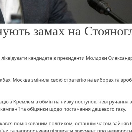
ують замах на Стояног
 ліквідувати кандидата в президенти Молдови Олександ
бах, Москва змінила свою стратегію на виборах та зро
цю з Кремлем в обмін на низку поступок: невтручання з
 кампанії та обіцянки щодо постачання дешевого газу.
ажався поміркованим політиком, останнім часом зайняв 
аїни та запропонував підписати документ про незворотн