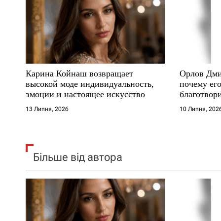
з
п
а
и
п
с
Карина Койнаш возвращает
Орлов Дми
и
і
высокой моде индивидуальность,
почему его
эмоции и настоящее искусство
благотвори
с
в
где други
13 Липня, 2026
10 Липня, 202
я
м
Більше від автора