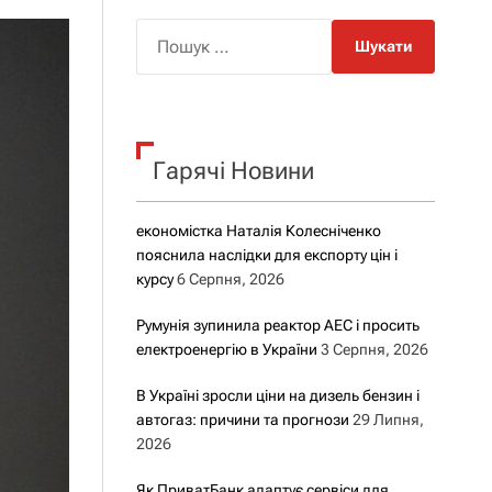
о
р
П
о
о
в
о
ш
г
у
о
р
к
е
Гарячі Новини
:
ж
и
м
у
економістка Наталія Колесніченко
пояснила наслідки для експорту цін і
курсу
6 Серпня, 2026
Румунія зупинила реактор АЕС і просить
електроенергію в України
3 Серпня, 2026
В Україні зросли ціни на дизель бензин і
автогаз: причини та прогнози
29 Липня,
2026
Як ПриватБанк адаптує сервіси для