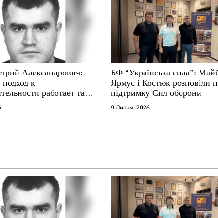
трий Александрович:
БФ “Українська сила”: Май
 подход к
Ярмус і Костюк розповіли 
тельности работает там,
підтримку Сил оборони
е не выдерживают
6
9 Липня, 2026