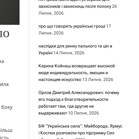
захисників і захисниць після полону
26
Липня, 2026
про що говорять українські гроші
17
ло
Липня, 2026
наслідки для ринку пального та цін в
Україні
14 Липня, 2026
ра
Карина Койнаш возвращает высокой
моде индивидуальность, эмоции и
настоящее искусство
13 Липня, 2026
била
Орлов Дмитрий Александрович: почему
его подход к благотворительности
работает там, где другие не
 боку
выдерживают
10 Липня, 2026
БФ “Українська сила”: Майборода, Ярмус
більш
і Костюк розповіли про підтримку Сил
ість