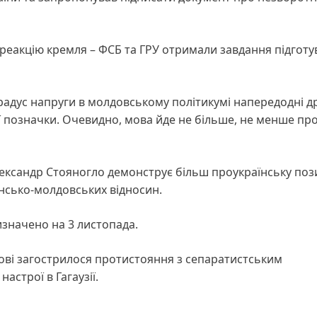
реакцію кремля – ФСБ та ГРУ отримали завдання підготу
Градус напруги в молдовському політикумі напередодні д
 позначки. Очевидно, мова йде не більше, не менше пр
ксандр Стояногло демонструє більш проукраїнську поз
нсько-молдовських відносин.
изначено на 3 листопада.
ові загострилося протистояння з сепаратистським
астрої в Гагаузії.