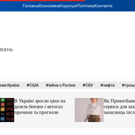
Головна
Економіка
Корупція
Політика
Контакти
увань
ова Країна
#США
#війна з Росією
#СБУ
#нафта
#грош
В Україні зросли ціни на
Як ПриватБанк а
дизель бензин і автогаз:
сервіси для захисн
причини та прогнози
захисниць після 