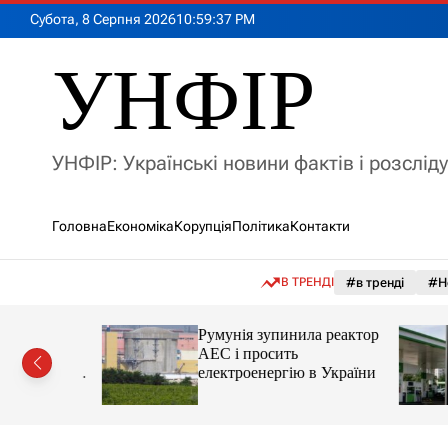
П
Субота, 8 Серпня 2026
10
:
59
:
39
PM
е
р
УНФІР
е
й
т
и
УНФІР: Українські новини фактів і розслід
д
о
в
Головна
Економіка
Корупція
Політика
Контакти
м
і
с
В ТРЕНДІ
#в тренді
#Н
т
у
лія
Румунія зупинила реактор
яснила
АЕС і просить
орту цін і
електроенергію в України