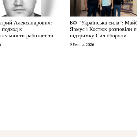
трий Александрович:
БФ “Українська сила”: Май
 подход к
Ярмус і Костюк розповіли 
тельности работает там,
підтримку Сил оборони
е не выдерживают
6
9 Липня, 2026