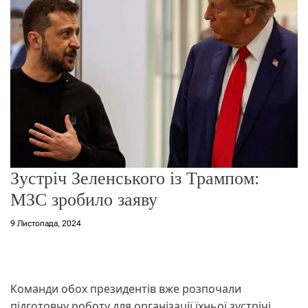
о
р
е
ж
и
м
у
Зустріч Зеленського із Трампом:
МЗС зробило заяву
9 Листопада, 2024
Команди обох президентів вже розпочали
підготовчу роботу для організації їхньої зустрічі