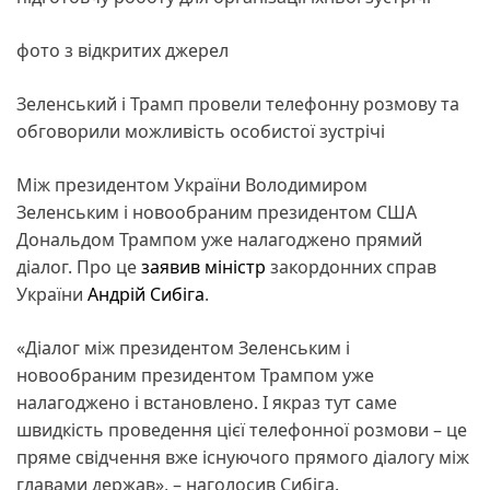
фото з відкритих джерел
Зеленський і Трамп провели телефонну розмову та
обговорили можливість особистої зустрічі
Між президентом України Володимиром
Зеленським і новообраним президентом США
Дональдом Трампом уже налагоджено прямий
діалог. Про це
заявив
міністр
закордонних справ
України
Андрій Сибіга
.
«Діалог між президентом Зеленським і
новообраним президентом Трампом уже
налагоджено і встановлено. І якраз тут саме
швидкість проведення цієї телефонної розмови – це
пряме свідчення вже існуючого прямого діалогу між
главами держав», – наголосив Сибіга.