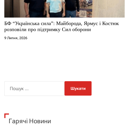
БФ “Українська сила”: Майборода, Ярмус і Костюк
розповіли про підтримку Сил оборони
9 Липня, 2026
П
о
ш
у
к
Гарячі Новини
: