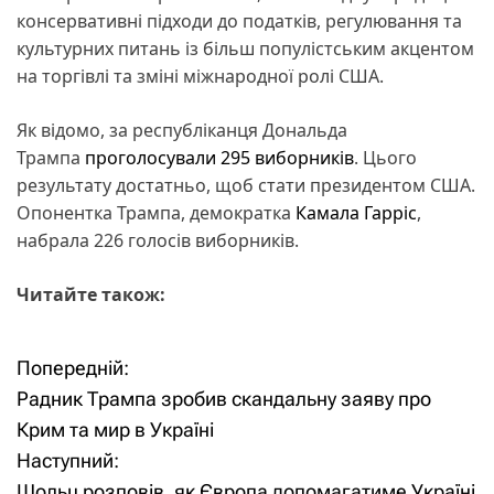
консервативні підходи до податків, регулювання та
культурних питань із більш популістським акцентом
на торгівлі та зміні міжнародної ролі США.
Як відомо, за республіканця Дональда
Трампа
проголосували 295 виборників
. Цього
результату достатньо, щоб стати президентом США.
Опонентка Трампа, демократка
Камала Гарріс
,
набрала 226 голосів виборників.
Читайте також:
Попередній:
Н
Радник Трампа зробив скандальну заяву про
а
Крим та мир в Україні
Наступний:
в
Шольц розповів, як Європа допомагатиме Україні