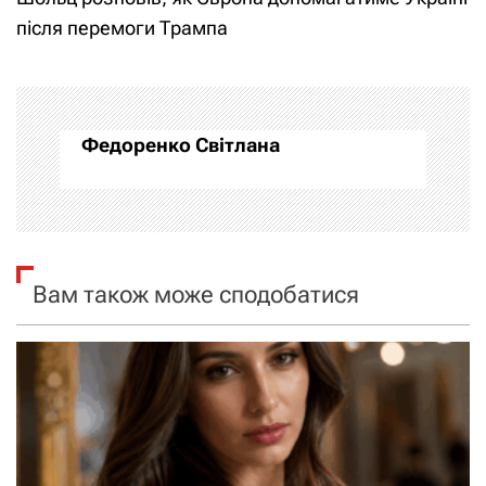
і
після перемоги Трампа
г
а
Федоренко Світлана
ц
і
я
Вам також може сподобатися
з
а
п
и