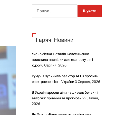
о
р
П
о
о
в
о
ш
г
у
о
р
к
е
Гарячі Новини
:
ж
и
м
у
економістка Наталія Колесніченко
пояснила наслідки для експорту цін і
курсу
6 Серпня, 2026
Румунія зупинила реактор АЕС і просить
електроенергію в України
3 Серпня, 2026
В Україні зросли ціни на дизель бензин і
автогаз: причини та прогнози
29 Липня,
2026
Як ПриватБанк адаптує сервіси для