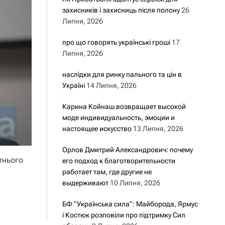
захисників і захисниць після полону
26
Липня, 2026
про що говорять українські гроші
17
Липня, 2026
наслідки для ринку пального та цін в
Україні
14 Липня, 2026
Карина Койнаш возвращает высокой
моде индивидуальность, эмоции и
настоящее искусство
13 Липня, 2026
Орлов Дмитрий Александрович: почему
тнього
его подход к благотворительности
работает там, где другие не
выдерживают
10 Липня, 2026
БФ “Українська сила”: Майборода, Ярмус
і Костюк розповіли про підтримку Сил