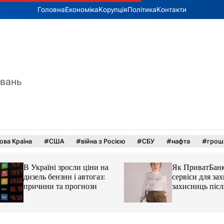
Головна
Економіка
Корупція
Політика
Контакти
увань
ова Країна
#США
#війна з Росією
#СБУ
#нафта
#грош
В Україні зросли ціни на
Як ПриватБанк а
дизель бензин і автогаз:
сервіси для захисн
причини та прогнози
захисниць після 