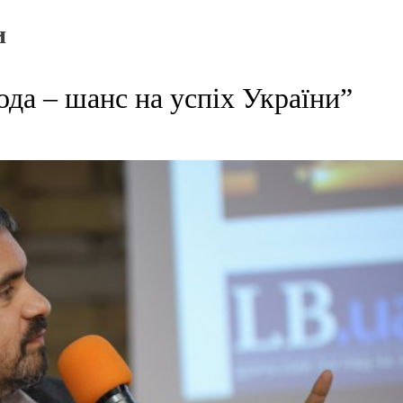
и
ода – шанс на успіх України”