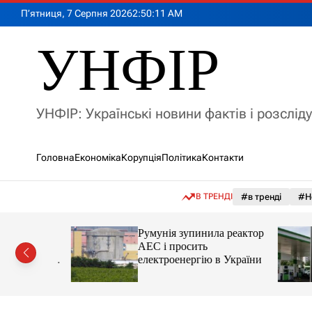
П
П’ятниця, 7 Серпня 2026
2
:
50
:
13
AM
е
р
УНФІР
е
й
т
и
УНФІР: Українські новини фактів і розслід
д
о
в
Головна
Економіка
Корупція
Політика
Контакти
м
і
с
В ТРЕНДІ
#в тренді
#Н
т
у
лія
Румунія зупинила реактор
яснила
АЕС і просить
орту цін і
електроенергію в України