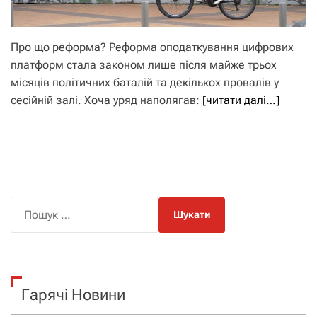
Про що реформа? Реформа оподаткування цифрових
платформ стала законом лише після майже трьох
місяців політичних баталій та декількох провалів у
сесійній залі. Хоча уряд наполягав:
[читати далі…]
П
о
ш
у
к
Гарячі Новини
: