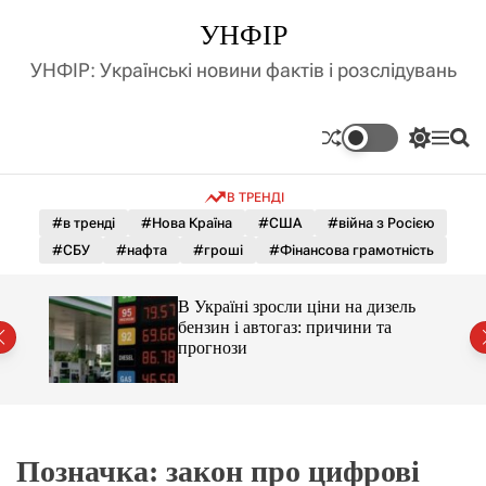
П
УНФІР
е
р
УНФІР: Українські новини фактів і розслідувань
е
й
т
П
М
П
и
е
е
о
д
р
н
ш
В ТРЕНДІ
е
ю
у
о
м
к
#в тренді
#Нова Країна
#США
#війна з Росією
в
и
м
#СБУ
#нафта
#гроші
#Фінансова грамотність
к
і
а
ч
с
С і
В Україні зросли ціни на дизель
к
т
раїни
бензин і автогаз: причини та
о
у
прогнози
л
ь
о
р
о
в
о
Позначка:
закон про цифрові
г