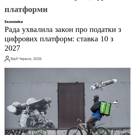
о
платформи
р
е
ж
Економіка
и
Рада ухвалила закон про податки з
м
у
цифрових платформ: ставка 10 з
2027
Від
9 Червня, 2026