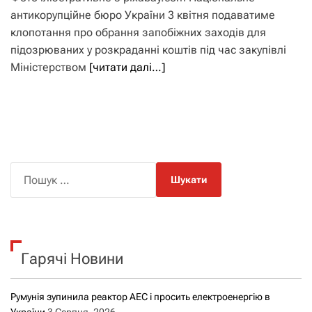
антикорупційне бюро України 3 квітня подаватиме
клопотання про обрання запобіжних заходів для
підозрюваних у розкраданні коштів під час закупівлі
Міністерством
[читати далі…]
П
о
ш
у
к
Гарячі Новини
:
Румунія зупинила реактор АЕС і просить електроенергію в
України
3 Серпня, 2026