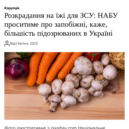
о
р
Корупція
е
Розкрадання на їжі для ЗСУ: НАБУ
ж
и
проситиме про запобіжні, каже,
м
більшість підозрюваних в Україні
у
Від
3 Квітня, 2025
Фото ілюстративне з pixabay.com Національне