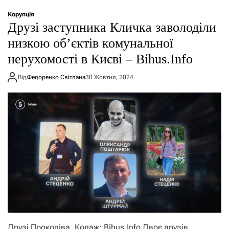
о
р
Корупція
е
Друзі заступника Кличка заволоділи
ж
и
низкою об’єктів комунальної
м
нерухомості в Києві – Bihus.Info
у
Від
Федоренко Світлана
30 Жовтня, 2024
Друзі Прокопіва. Колаж: Bihus.Info Двоє друзів