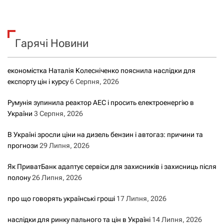
ш
у
к
Гарячі Новини
:
економістка Наталія Колесніченко пояснила наслідки для
експорту цін і курсу
6 Серпня, 2026
Румунія зупинила реактор АЕС і просить електроенергію в
України
3 Серпня, 2026
В Україні зросли ціни на дизель бензин і автогаз: причини та
прогнози
29 Липня, 2026
Як ПриватБанк адаптує сервіси для захисників і захисниць після
полону
26 Липня, 2026
про що говорять українські гроші
17 Липня, 2026
наслідки для ринку пального та цін в Україні
14 Липня, 2026