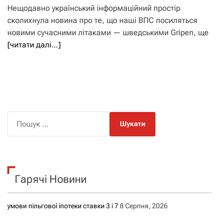
Нещодавно український інформаційний простір
сколихнула новина про те, що наші ВПС посиляться
новими сучасними літаками — шведськими Gripen, ще
[читати далі…]
П
о
ш
у
к
Гарячі Новини
:
умови пільгової іпотеки ставки 3 і 7
8 Серпня, 2026