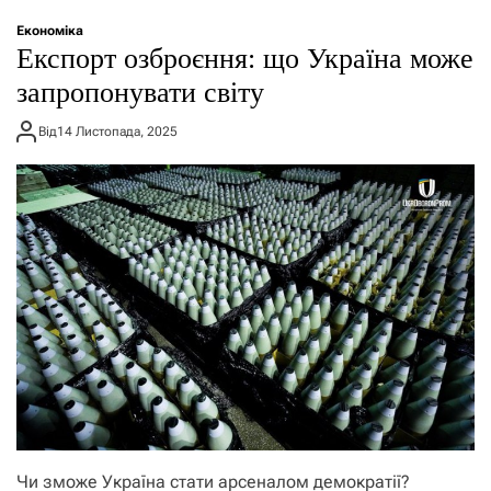
о
р
Економіка
е
Експорт озброєння: що Україна може
ж
и
запропонувати світу
м
у
Від
14 Листопада, 2025
Чи зможе Україна стати арсеналом демократії?